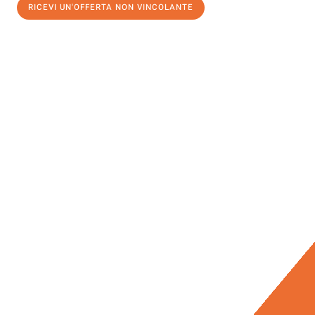
RICEVI UN'OFFERTA NON VINCOLANTE