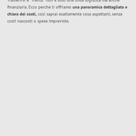
Trasferirsi a
Trento
non è solo una sfida logistica ma anche
finanziaria. Ecco perché ti offriamo
una panoramica dettagliata e
chiara dei costi,
così saprai esattamente cosa aspettarti, senza
costi nascosti o spese impreviste.