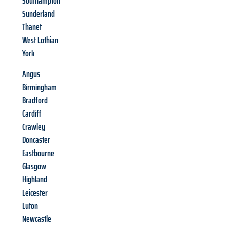
Southampton
Sunderland
Thanet
West Lothian
York
Angus
Birmingham
Bradford
Cardiff
Crawley
Doncaster
Eastbourne
Glasgow
Highland
Leicester
Luton
Newcastle