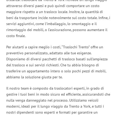
attraverso diversi paesi e può quindi comportare un costo
maggiore rispetto a un trasloco locale. Inoltre, la quantità di
beni da trasportare incide notevolmente sul costo totale. Infine, i
servizi aggiuntivi, come l’imballaggio, lo smontaggio e il
rimontaggio dei mobili, o l’assicurazione, possono aumentare il
costo finale.
Per aiutarti a capire meglio i costi, “Traslochi Trento” offre un
preventivo personalizzato, adattato alle tue esigenze.
Disponiamo di diversi pacchetti di trasloco basati sull’ampiezza
del trasloco e sui servizi richiesti. Che tu abbia bisogno di
trasferire un appartamento intero o solo pochi pezzi di mobili,
abbiamo la soluzione giusta per te.
Il nostro team è composto da traslocatori esperti, in grado di
gestire i tuoi beni in modo sicuro ed efficiente, assicurandoti che
nulla venga danneggiato nel processo. Utilizziamo veicoli
moderni, ideali per il lungo viaggio da Trento a York, e tutti i
nostri dipendenti sono esperti e formati per garantire un