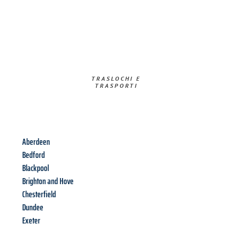
TRASLOCHI E
TRASPORTI​
Aberdeen
Bedford
Blackpool
Brighton and Hove
Chesterfield
Dundee
Exeter