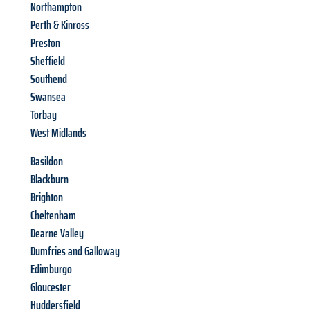
Northampton
Perth & Kinross
Preston
Sheffield
Southend
Swansea
Torbay
West Midlands
Basildon
Blackburn
Brighton
Cheltenham
Dearne Valley
Dumfries and Galloway
Edimburgo
Gloucester
Huddersfield