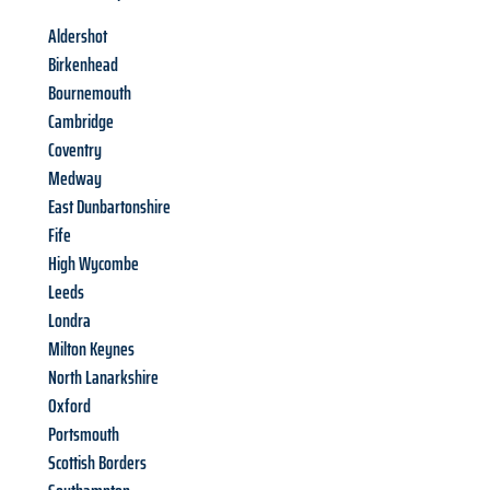
Aldershot
Birkenhead
Bournemouth
Cambridge
Coventry
Medway
East Dunbartonshire
Fife
High Wycombe
Leeds
Londra
Milton Keynes
North Lanarkshire
Oxford
Portsmouth
Scottish Borders