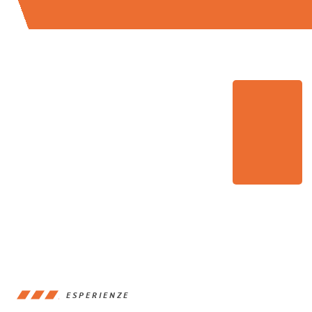
ESPERIENZE