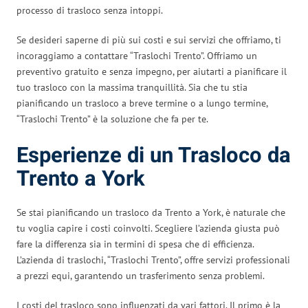
processo di trasloco senza intoppi.
Se desideri saperne di più sui costi e sui servizi che offriamo, ti
incoraggiamo a contattare “Traslochi Trento”. Offriamo un
preventivo gratuito e senza impegno, per aiutarti a pianificare il
tuo trasloco con la massima tranquillità. Sia che tu stia
pianificando un trasloco a breve termine o a lungo termine,
“Traslochi Trento” è la soluzione che fa per te.
Esperienze di un Trasloco da
Trento a York
Se stai pianificando un trasloco da Trento a York, è naturale che
tu voglia capire i costi coinvolti. Scegliere l’azienda giusta può
fare la differenza sia in termini di spesa che di efficienza.
L’azienda di traslochi, “Traslochi Trento”, offre servizi professionali
a prezzi equi, garantendo un trasferimento senza problemi.
I costi del trasloco sono influenzati da vari fattori. Il primo è la