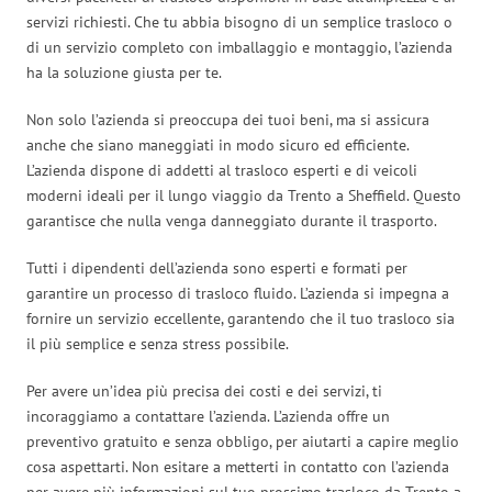
servizi richiesti. Che tu abbia bisogno di un semplice trasloco o
di un servizio completo con imballaggio e montaggio, l’azienda
ha la soluzione giusta per te.
Non solo l’azienda si preoccupa dei tuoi beni, ma si assicura
anche che siano maneggiati in modo sicuro ed efficiente.
L’azienda dispone di addetti al trasloco esperti e di veicoli
moderni ideali per il lungo viaggio da Trento a Sheffield. Questo
garantisce che nulla venga danneggiato durante il trasporto.
Tutti i dipendenti dell’azienda sono esperti e formati per
garantire un processo di trasloco fluido. L’azienda si impegna a
fornire un servizio eccellente, garantendo che il tuo trasloco sia
il più semplice e senza stress possibile.
Per avere un’idea più precisa dei costi e dei servizi, ti
incoraggiamo a contattare l’azienda. L’azienda offre un
preventivo gratuito e senza obbligo, per aiutarti a capire meglio
cosa aspettarti. Non esitare a metterti in contatto con l’azienda
per avere più informazioni sul tuo prossimo trasloco da Trento a