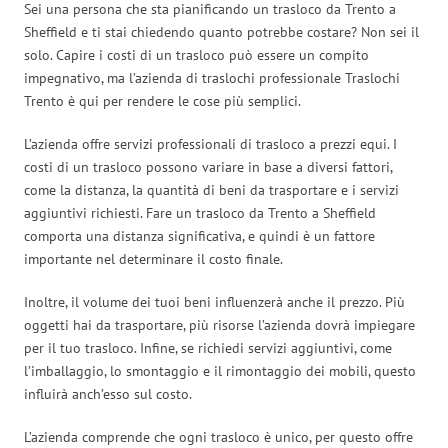
Sei una persona che sta pianificando un trasloco da Trento a
Sheffield e ti stai chiedendo quanto potrebbe costare? Non sei il
solo. Capire i costi di un trasloco può essere un compito
impegnativo, ma l’azienda di traslochi professionale Traslochi
Trento è qui per rendere le cose più semplici.
L’azienda offre servizi professionali di trasloco a prezzi equi. I
costi di un trasloco possono variare in base a diversi fattori,
come la distanza, la quantità di beni da trasportare e i servizi
aggiuntivi richiesti. Fare un trasloco da Trento a Sheffield
comporta una distanza significativa, e quindi è un fattore
importante nel determinare il costo finale.
Inoltre, il volume dei tuoi beni influenzerà anche il prezzo. Più
oggetti hai da trasportare, più risorse l’azienda dovrà impiegare
per il tuo trasloco. Infine, se richiedi servizi aggiuntivi, come
l’imballaggio, lo smontaggio e il rimontaggio dei mobili, questo
influirà anch’esso sul costo.
L’azienda comprende che ogni trasloco è unico, per questo offre