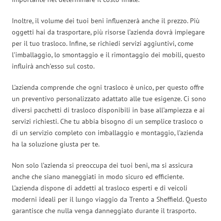
Inoltre, il volume dei tuoi beni influenzerà anche il prezzo. Più
oggetti hai da trasportare, più risorse l’azienda dovrà impiegare
per il tuo trasloco. Infine, se richiedi servizi aggiuntivi, come
l’imballaggio, lo smontaggio e il rimontaggio dei mobili, questo
influirà anch’esso sul costo.
L’azienda comprende che ogni trasloco è unico, per questo offre
un preventivo personalizzato adattato alle tue esigenze. Ci sono
diversi pacchetti di trasloco disponibili in base all’ampiezza e ai
servizi richiesti. Che tu abbia bisogno di un semplice trasloco o
di un servizio completo con imballaggio e montaggio, l’azienda
ha la soluzione giusta per te.
Non solo l’azienda si preoccupa dei tuoi beni, ma si assicura
anche che siano maneggiati in modo sicuro ed efficiente.
L’azienda dispone di addetti al trasloco esperti e di veicoli
moderni ideali per il lungo viaggio da Trento a Sheffield. Questo
garantisce che nulla venga danneggiato durante il trasporto.