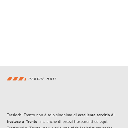
PERCHÉ NOI?
Traslochi Trento non è solo sinonimo di
eccellente
servizio di
trasloco
a
Trento
, ma anche di prezzi trasparenti ed equi.