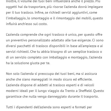
Inoltre, il volume dei tuoi beni influenzerà anche il prezzo. Più
oggetti hai da trasportare, più risorse l’azienda dovrà impiegare
per il tuo trasloco. Infine, se richiedi servizi aggiuntivi, come
l’imballaggio, lo smontaggio e il rimontaggio dei mobili, questo
influirà anch’esso sul costo.
L’azienda comprende che ogni trasloco è unico, per questo offre
un preventivo personalizzato adattato alle tue esigenze. Ci sono
diversi pacchetti di trasloco disponibili in base all’ampiezza e ai
servizi richiesti. Che tu abbia bisogno di un semplice trasloco o
di un servizio completo con imballaggio e montaggio, l’azienda
ha la soluzione giusta per te.
Non solo l’azienda si preoccupa dei tuoi beni, ma si assicura
anche che siano maneggiati in modo sicuro ed efficiente.
L’azienda dispone di addetti al trasloco esperti e di veicoli
moderni ideali per il lungo viaggio da Trento a Sheffield. Questo
garantisce che nulla venga danneggiato durante il trasporto.
Tutti i dipendenti dell’azienda sono esperti e formati per