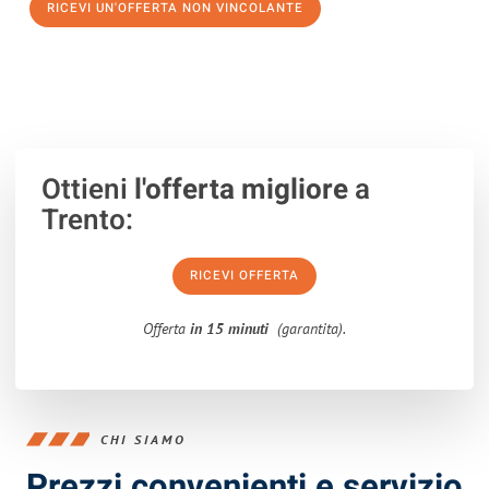
RICEVI UN'OFFERTA NON VINCOLANTE
100% non vincolante – Risposta garantita entro 15 minuti.
Ottieni
l'offerta migliore
a
Trento:
RICEVI OFFERTA
Offerta
in 15 minuti
(garantita).
CHI SIAMO
Prezzi convenienti e servizio