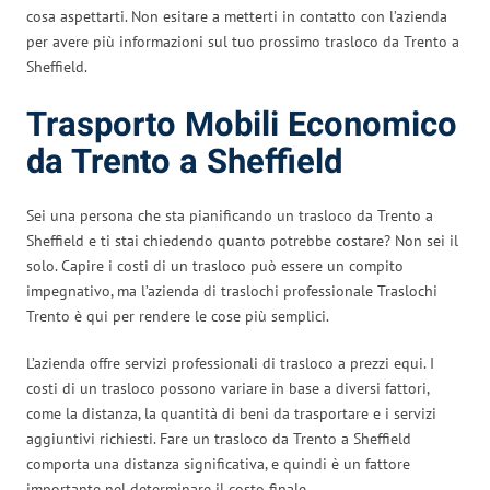
cosa aspettarti. Non esitare a metterti in contatto con l’azienda
per avere più informazioni sul tuo prossimo trasloco da Trento a
Sheffield.
Trasporto Mobili Economico
da Trento a Sheffield
Sei una persona che sta pianificando un trasloco da Trento a
Sheffield e ti stai chiedendo quanto potrebbe costare? Non sei il
solo. Capire i costi di un trasloco può essere un compito
impegnativo, ma l’azienda di traslochi professionale Traslochi
Trento è qui per rendere le cose più semplici.
L’azienda offre servizi professionali di trasloco a prezzi equi. I
costi di un trasloco possono variare in base a diversi fattori,
come la distanza, la quantità di beni da trasportare e i servizi
aggiuntivi richiesti. Fare un trasloco da Trento a Sheffield
comporta una distanza significativa, e quindi è un fattore
importante nel determinare il costo finale.