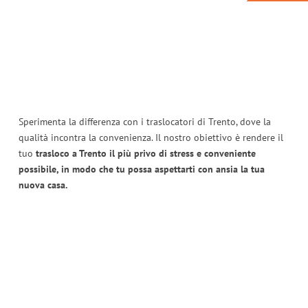
Sperimenta la differenza con i traslocatori di Trento, dove la
qualità incontra la convenienza. Il nostro obiettivo è rendere il
tuo
trasloco a Trento il più privo di stress e conveniente
possibile, in modo che tu possa aspettarti con ansia la tua
nuova casa.