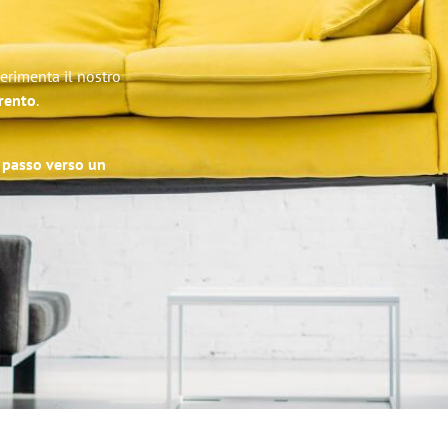
perimenta il nostro
Trento
.
o passo verso un