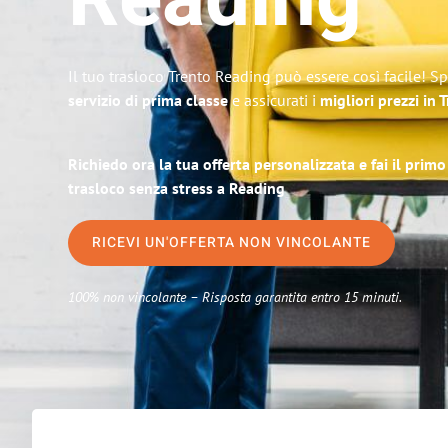
Reading
Il tuo trasloco Trento Reading può essere così facile! S
servizio di prima classe
e assicurati i
migliori prezzi in 
Richiedo ora la tua offerta personalizzata e fai il prim
trasloco senza stress a Reading
RICEVI UN'OFFERTA NON VINCOLANTE
100% non vincolante – Risposta garantita entro 15 minuti.