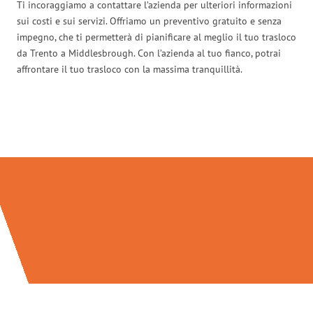
Ti incoraggiamo a contattare l’azienda per ulteriori informazioni
sui costi e sui servizi. Offriamo un preventivo gratuito e senza
impegno, che ti permetterà di pianificare al meglio il tuo trasloco
da Trento a Middlesbrough. Con l’azienda al tuo fianco, potrai
affrontare il tuo trasloco con la massima tranquillità.
Traslochi Trento in numeri: