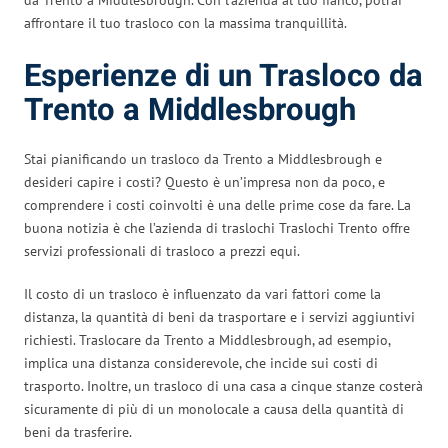
affrontare il tuo trasloco con la massima tranquillità.
Esperienze di un Trasloco da
Trento a Middlesbrough
Stai pianificando un trasloco da Trento a Middlesbrough e
desideri capire i costi? Questo è un’impresa non da poco, e
comprendere i costi coinvolti è una delle prime cose da fare. La
buona notizia è che l’azienda di traslochi Traslochi Trento offre
servizi professionali di trasloco a prezzi equi.
Il costo di un trasloco è influenzato da vari fattori come la
distanza, la quantità di beni da trasportare e i servizi aggiuntivi
richiesti. Traslocare da Trento a Middlesbrough, ad esempio,
implica una distanza considerevole, che incide sui costi di
trasporto. Inoltre, un trasloco di una casa a cinque stanze costerà
sicuramente di più di un monolocale a causa della quantità di
beni da trasferire.