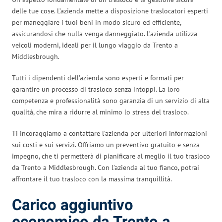
delle tue cose. L’azienda mette a disposizione traslocatori esperti
per maneggiare i tuoi beni in modo sicuro ed efficiente,
assicurandosi che nulla venga danneggiato. L’azienda utilizza
veicoli moderni, ideali per il lungo viaggio da Trento a
Middlesbrough.
Tutti i dipendenti dell’azienda sono esperti e formati per
garantire un processo di trasloco senza intoppi. La loro
competenza e professionalità sono garanzia di un servizio di alta
qualità, che mira a ridurre al minimo lo stress del trasloco.
Ti incoraggiamo a contattare l’azienda per ulteriori informazioni
sui costi e sui servizi. Offriamo un preventivo gratuito e senza
impegno, che ti permetterà di pianificare al meglio il tuo trasloco
da Trento a Middlesbrough. Con l’azienda al tuo fianco, potrai
affrontare il tuo trasloco con la massima tranquillità.
Carico aggiuntivo