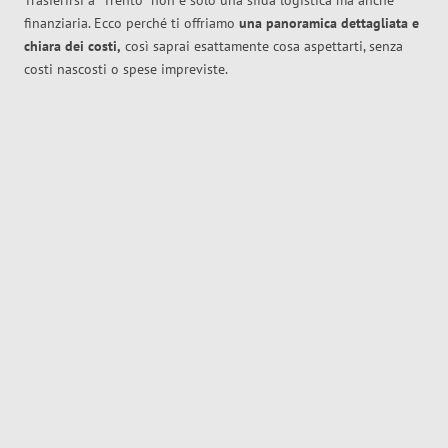
Trasferirsi a
Trento
non è solo una sfida logistica ma anche
finanziaria. Ecco perché ti offriamo
una panoramica dettagliata e
chiara dei costi,
così saprai esattamente cosa aspettarti, senza
costi nascosti o spese impreviste.