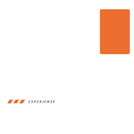
ESPERIENZE