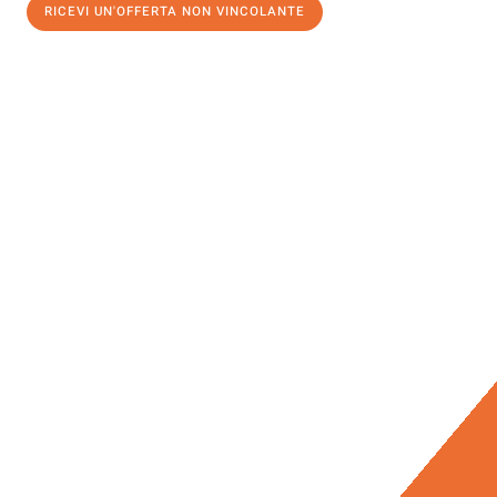
RICEVI UN'OFFERTA NON VINCOLANTE