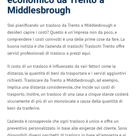
economico da Trento a
Middlesbrough
Stai pianificando un trasloco da Trento a Middlesbrough e
desideri capire i costi? Questo è un’impresa non da poco, e
comprendere i costi coinvolti è una delle prime cose da fare. La
buona notizia è che l’azienda di traslochi Traslochi Trento offre
servizi professionali di trasloco a prezzi equi.
Il costo di un trasloco è influenzato da vari fattori come la
distanza, la quantità di beni da trasportare e i servizi aggiuntivi
richiesti. Traslocare da Trento a Middlesbrough, ad esempio,
implica una distanza considerevole, che incide sui costi di
trasporto. Inoltre, un trasloco di una casa a cinque stanze costerà
sicuramente di più di un monolocale a causa della quantità di
beni da trasferire.
L’azienda è consapevole che ogni trasloco è unico e offre un
preventivo personalizzato in base alle esigenze del cliente. Sono
disponibili diversi pacchetti di trasloco in base all’ampiezza e ai