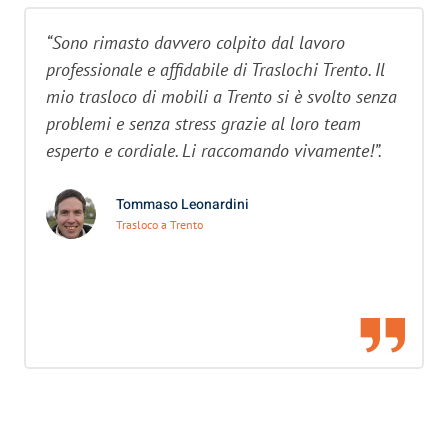
“Sono rimasto davvero colpito dal lavoro
professionale e affidabile di Traslochi Trento. Il
mio trasloco di mobili a Trento si è svolto senza
problemi e senza stress grazie al loro team
esperto e cordiale. Li raccomando vivamente!”.
Tommaso Leonardini
Trasloco a Trento