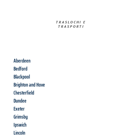
TRASLOCHI E
TRASPORTI​
Aberdeen
Bedford
Blackpool
Brighton and Hove
Chesterfield
Dundee
Exeter
Grimsby
Ipswich
Lincoln