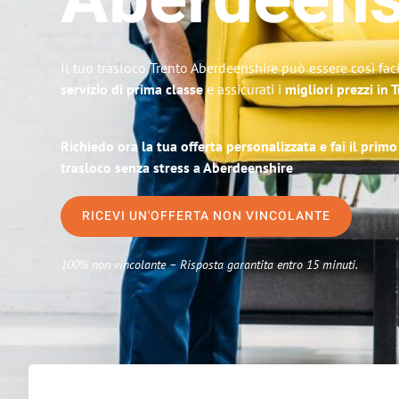
Aberdeens
Il tuo trasloco Trento Aberdeenshire può essere così fac
servizio di prima classe
e assicurati i
migliori prezzi in 
Richiedo ora la tua offerta personalizzata e fai il prim
trasloco senza stress a Aberdeenshire
RICEVI UN'OFFERTA NON VINCOLANTE
100% non vincolante – Risposta garantita entro 15 minuti.