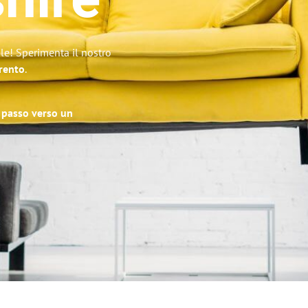
hire
ile! Sperimenta il nostro
Trento
.
o passo verso un