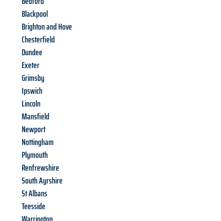
Bedford
Blackpool
Brighton and Hove
Chesterfield
Dundee
Exeter
Grimsby
Ipswich
Lincoln
Mansfield
Newport
Nottingham
Plymouth
Renfrewshire
South Ayrshire
St Albans
Teesside
Warrington