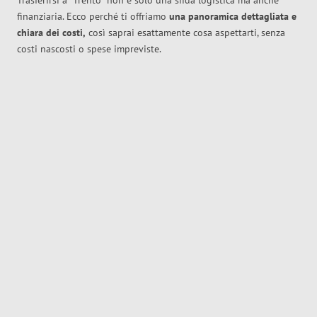
Trasferirsi a
Trento
non è solo una sfida logistica ma anche
finanziaria. Ecco perché ti offriamo
una panoramica dettagliata e
chiara dei costi,
così saprai esattamente cosa aspettarti, senza
costi nascosti o spese impreviste.