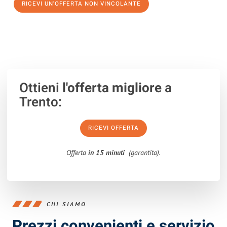
RICEVI UN'OFFERTA NON VINCOLANTE
100% non vincolante – Risposta garantita entro 15 minuti.
Ottieni
l'offerta migliore
a
Trento:
RICEVI OFFERTA
Offerta
in 15 minuti
(garantita).
CHI SIAMO
Prezzi convenienti e servizio