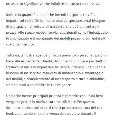
un aspetto significativo che influisce sul costo complessivo.
Inoltre, la quantità di beni che intendi trasportare avrà un
impatto sul costo. Se hai molte cose da spostare, avrai bisogno
di più
spazio
nel veicolo di trasporto, che può aumentare il
prezzo. Allo stesso modo, i servizi addizionali come l’imballaggio,
lo smontaggio e il montaggio dei
mobili
possono aumentare il
costo del trasloco.
Tuttavia, la nostra azienda offre un preventivo personalizzato in
base alle esigenze del cliente. Disponiamo di diversi pacchetti di
trasloco basati sull’ampiezza e sui servizi richiesti. Che tu abbia
bisogno di un servizio completo di imballaggio e smontaggio
dei mobili, o semplicemente di un trasporto sicuro e affidabile,
siamo pronti a soddisfare le tue esigenze.
Una delle nostre principali priorità è garantire che i tuoi beni
vengano gestiti in modo sicuro ed efficiente. Per questo,
forniamo traslocatori esperti che si prenderanno cura dei tuoi
beni, garantendo che nulla venga danneggiato durante il