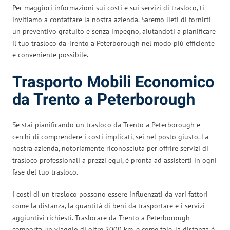
Per maggiori informazioni sui costi e sui servizi di trasloco, ti
invitiamo a contattare la nostra azienda. Saremo lieti di fornirti
un preventivo gratuito e senza impegno, aiutandoti a pianificare
il tuo trasloco da Trento a Peterborough nel modo più efficiente
e conveniente possibile.
Trasporto Mobili Economico
da Trento a Peterborough
Se stai pianificando un trasloco da Trento a Peterborough e
cerchi di comprendere i costi implicati, sei nel posto giusto. La
nostra azienda, notoriamente riconosciuta per offrire servizi di
trasloco professionali a prezzi equi, è pronta ad assisterti in ogni
fase del tuo trasloco.
I costi di un trasloco possono essere influenzati da vari fattori
come la distanza, la quantità di beni da trasportare e i servizi
aggiuntivi richiesti. Traslocare da Trento a Peterborough
comporta un viaggio di oltre 2000 km, e come tale, la distanza è