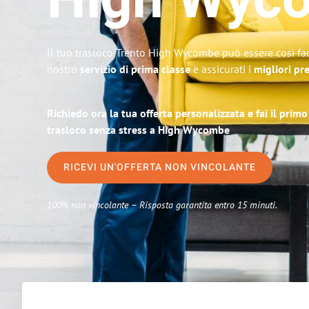
High Wyc
Il tuo trasloco Trento High Wycombe può essere così fac
nostro
servizio di prima classe
e assicurati i
migliori pre
Richiedo ora la tua offerta personalizzata e fai il prim
trasloco senza stress a High Wycombe
RICEVI UN'OFFERTA NON VINCOLANTE
100% non vincolante – Risposta garantita entro 15 minuti.