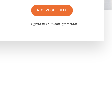
RICEVI OFFERTA
Offerta
in 15 minuti
(garantita).