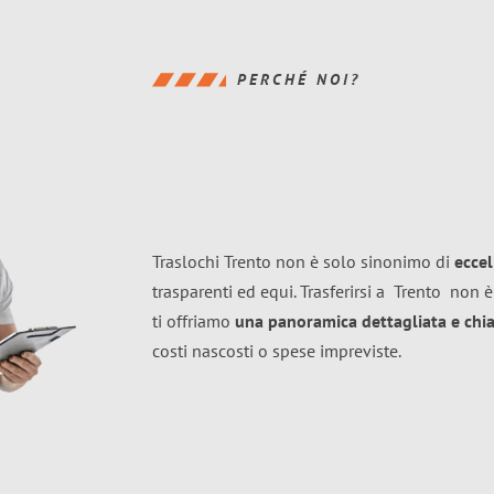
PERCHÉ NOI?
Traslochi Trento non è solo sinonimo di
ecce
trasparenti ed equi. Trasferirsi a
Trento
non è
ti offriamo
una panoramica dettagliata e chiar
costi nascosti o spese impreviste.