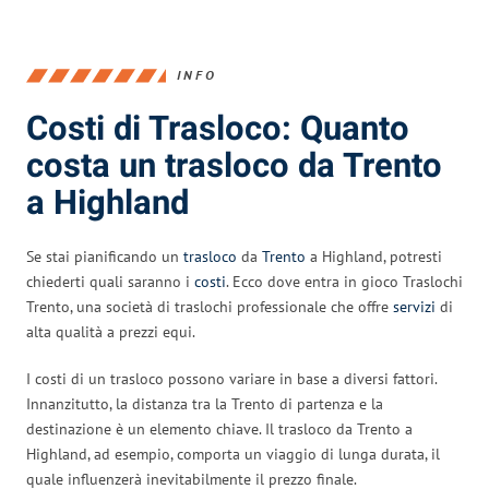
INFO
Costi di Trasloco: Quanto
costa un trasloco da Trento
a Highland
Se stai pianificando un
trasloco
da
Trento
a Highland, potresti
chiederti quali saranno i
costi
. Ecco dove entra in gioco Traslochi
Trento, una società di traslochi professionale che offre
servizi
di
alta qualità a prezzi equi.
I costi di un trasloco possono variare in base a diversi fattori.
Innanzitutto, la distanza tra la Trento di partenza e la
destinazione è un elemento chiave. Il trasloco da Trento a
Highland, ad esempio, comporta un viaggio di lunga durata, il
quale influenzerà inevitabilmente il prezzo finale.