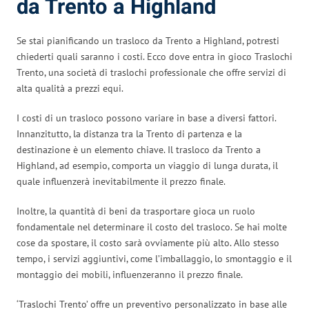
da Trento a Highland
Se stai pianificando un trasloco da Trento a Highland, potresti
chiederti quali saranno i costi. Ecco dove entra in gioco Traslochi
Trento, una società di traslochi professionale che offre servizi di
alta qualità a prezzi equi.
I costi di un trasloco possono variare in base a diversi fattori.
Innanzitutto, la distanza tra la Trento di partenza e la
destinazione è un elemento chiave. Il trasloco da Trento a
Highland, ad esempio, comporta un viaggio di lunga durata, il
quale influenzerà inevitabilmente il prezzo finale.
Inoltre, la quantità di beni da trasportare gioca un ruolo
fondamentale nel determinare il costo del trasloco. Se hai molte
cose da spostare, il costo sarà ovviamente più alto. Allo stesso
tempo, i servizi aggiuntivi, come l’imballaggio, lo smontaggio e il
montaggio dei mobili, influenzeranno il prezzo finale.
‘Traslochi Trento’ offre un preventivo personalizzato in base alle