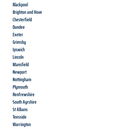
Blackpool
Brighton and Hove
Chesterfield
Dundee
Exeter
Grimsby
Ipswich
Lincoln
Mansfield
Newport
Nottingham
Plymouth
Renfrewshire
South Ayrshire
St Albans
Teesside
Warrington