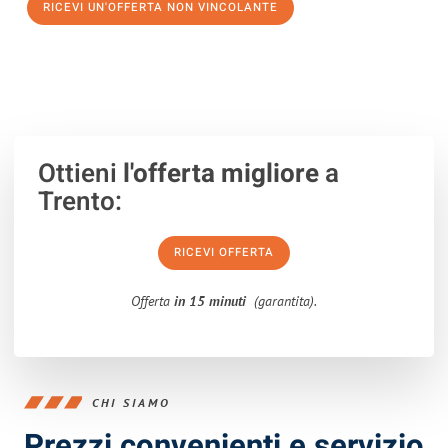
RICEVI UN'OFFERTA NON VINCOLANTE
100% non vincolante – Risposta garantita entro 15 minuti.
Ottieni
l'offerta migliore
a
Trento:
RICEVI OFFERTA
Offerta
in 15 minuti
(garantita).
CHI SIAMO
Prezzi convenienti e servizio