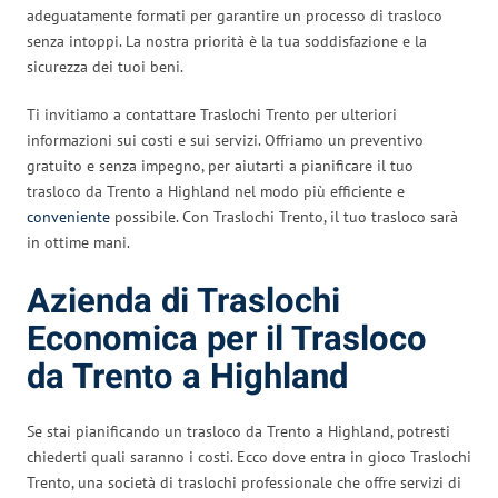
adeguatamente formati per garantire un processo di trasloco
senza intoppi. La nostra priorità è la tua soddisfazione e la
sicurezza dei tuoi beni.
Ti invitiamo a contattare Traslochi Trento per ulteriori
informazioni sui costi e sui servizi. Offriamo un preventivo
gratuito e senza impegno, per aiutarti a pianificare il tuo
trasloco da Trento a Highland nel modo più efficiente e
conveniente
possibile. Con Traslochi Trento, il tuo trasloco sarà
in ottime mani.
Azienda di Traslochi
Economica per il Trasloco
da Trento a Highland
Se stai pianificando un trasloco da Trento a Highland, potresti
chiederti quali saranno i costi. Ecco dove entra in gioco Traslochi
Trento, una società di traslochi professionale che offre servizi di