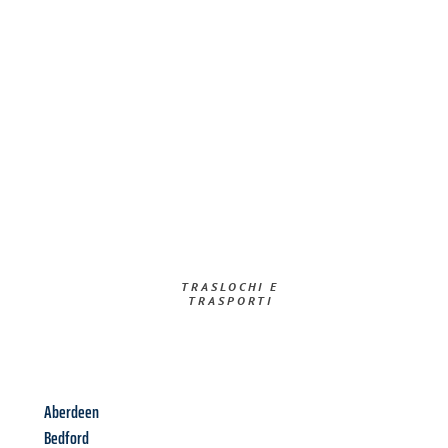
TRASLOCHI E
TRASPORTI​
Aberdeen
Bedford