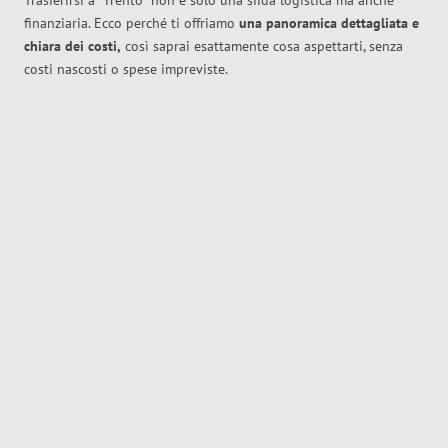
Trasferirsi a
Trento
non è solo una sfida logistica ma anche
finanziaria. Ecco perché ti offriamo
una panoramica dettagliata e
chiara dei costi,
così saprai esattamente cosa aspettarti, senza
costi nascosti o spese impreviste.