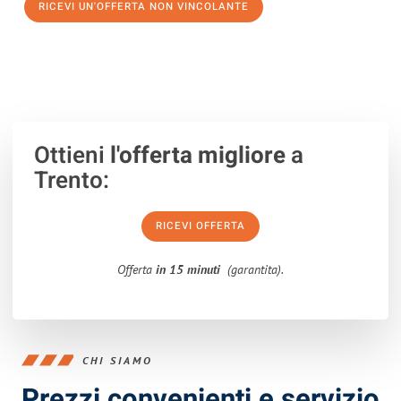
RICEVI UN'OFFERTA NON VINCOLANTE
100% non vincolante – Risposta garantita entro 15 minuti.
Ottieni
l'offerta migliore
a
Trento:
RICEVI OFFERTA
Offerta
in 15 minuti
(garantita).
CHI SIAMO
Prezzi convenienti e servizio