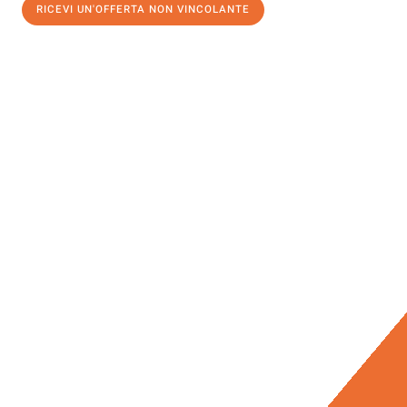
RICEVI UN'OFFERTA NON VINCOLANTE