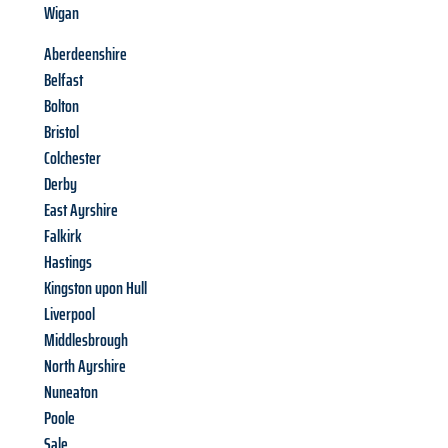
Wigan
Aberdeenshire
Belfast
Bolton
Bristol
Colchester
Derby
East Ayrshire
Falkirk
Hastings
Kingston upon Hull
Liverpool
Middlesbrough
North Ayrshire
Nuneaton
Poole
Sale