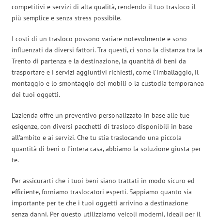
competitivi e servizi di alta qualità, rendendo il tuo trasloco il
più semplice e senza stress possibile.
I costi di un trasloco possono variare notevolmente e sono
influenzati da diversi fattori. Tra questi, ci sono la distanza tra la
Trento di partenza e la destinazione, la quantità di beni da
trasportare e i servizi aggiuntivi richiesti, come l’imballaggio, il
montaggio e lo smontaggio dei mobili o la custodia temporanea
dei tuoi oggetti.
L’azienda offre un preventivo personalizzato in base alle tue
esigenze, con diversi pacchetti di trasloco disponibili in base
all’ambito e ai servizi. Che tu stia traslocando una piccola
quantità di beni o l’intera casa, abbiamo la soluzione giusta per
te.
Per assicurarti che i tuoi beni siano trattati in modo sicuro ed
efficiente, forniamo traslocatori esperti. Sappiamo quanto sia
importante per te che i tuoi oggetti arrivino a destinazione
senza danni. Per questo utilizziamo veicoli moderni, ideali per il