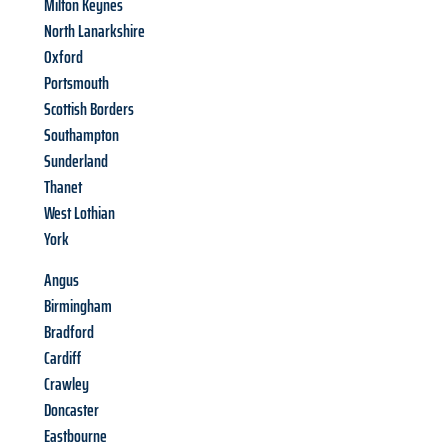
Milton Keynes
North Lanarkshire
Oxford
Portsmouth
Scottish Borders
Southampton
Sunderland
Thanet
West Lothian
York
Angus
Birmingham
Bradford
Cardiff
Crawley
Doncaster
Eastbourne