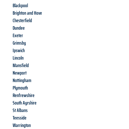
Blackpool
Brighton and Hove
Chesterfield
Dundee
Exeter
Grimsby
Ipswich
Lincoln
Mansfield
Newport
Nottingham
Plymouth
Renfrewshire
South Ayrshire
St Albans
Teesside
Warrington