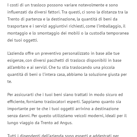
I costi di un trasloco possono variare notevolmente e sono
influenzati da diversi fattori. Tra questi, ci sono la distanza tra la
Trento di partenza e la destinazione, la quantità di beni da
trasportare e i servizi aggiuntivi richiesti, come l’imballaggio, il
montaggio e lo smontaggio dei mobili o la custodia temporanea
dei tuoi oggetti.
L’azienda offre un preventivo personalizzato in base alle tue
esigenze, con diversi pacchetti di trasloco disponibili in base
all’ambito e ai servizi. Che tu stia traslocando una piccola
quantità di beni o l’intera casa, abbiamo la soluzione giusta per
te.
Per assicurarti che i tuoi beni siano trattati in modo sicuro ed
efficiente, forniamo traslocatori esperti. Sappiamo quanto sia
importante per te che i tuoi oggetti arrivino a destinazione
senza danni. Per questo utilizziamo veicoli moderni, ideali per il
lungo viaggio da Trento ad Angus.
Tutti i dipendenti dell’azienda sono esperti e addestrati per