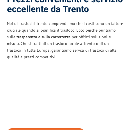
eccellente da Trento
Noi di Traslochi Trento comprendiamo che i costi sono un fattore
cruciale quando si pianifica il trasloco. Ecco perché puntiamo
sulla
trasparenza e sulla correttezza
per offrirti soluzioni su
misura. Che si tratti di un trasloco locale a Trento o di un
trasloco in tutta Europa, garantiamo servizi di trasloco di alta
qualità a prezzi competitivi.