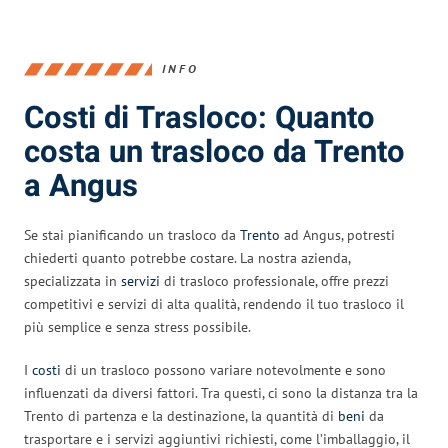
INFO
Costi di Trasloco: Quanto
costa un trasloco da Trento
a Angus
Se stai pianificando un trasloco da
Trento
ad Angus, potresti
chiederti quanto potrebbe costare. La nostra azienda,
specializzata in
servizi
di trasloco professionale, offre prezzi
competitivi e servizi di alta qualità, rendendo il tuo trasloco il
più semplice e senza stress possibile.
I
costi
di un trasloco possono variare notevolmente e sono
influenzati da diversi fattori. Tra questi, ci sono la distanza tra la
Trento di partenza e la destinazione, la quantità di
beni
da
trasportare e i servizi aggiuntivi richiesti, come l’imballaggio, il