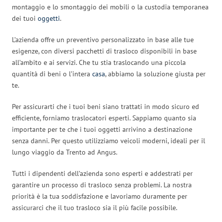
montaggio e lo smontaggio dei mobili o la custodia temporanea
dei tuoi
oggetti
.
L’azienda offre un preventivo personalizzato in base alle tue
esigenze, con diversi pacchetti di trasloco disponibili in base
all’ambito e ai servizi. Che tu stia traslocando una piccola
quantità di beni o l’intera
casa
, abbiamo la soluzione giusta per
te.
Per assicurarti che i tuoi beni siano trattati in modo sicuro ed
efficiente, forniamo traslocatori esperti. Sappiamo quanto sia
importante per te che i tuoi oggetti arrivino a destinazione
senza danni. Per questo utilizziamo veicoli moderni, ideali per il
lungo viaggio da Trento ad Angus.
Tutti i dipendenti dell’azienda sono esperti e addestrati per
garantire un processo di trasloco senza problemi. La nostra
priorità è la tua soddisfazione e lavoriamo duramente per
assicurarci che il tuo trasloco sia il più facile possibile.