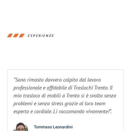
ESPERIENZE
“Sono rimasto davvero colpito dal lavoro
professionale e affidabile di Traslochi Trento. Il
mio trasloco di mobili a Trento si è svolto senza
problemi e senza stress grazie al loro team
esperto e cordiale. Li raccomando vivamente!”.
Tommaso Leonardini