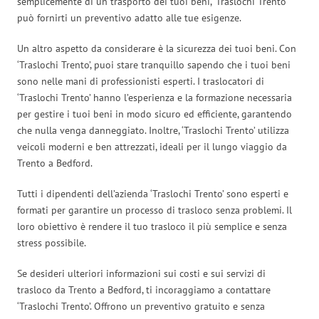
semplicemente di un trasporto dei tuoi beni, ‘Traslochi Trento’
può fornirti un preventivo adatto alle tue esigenze.
Un altro aspetto da considerare è la sicurezza dei tuoi beni. Con
‘Traslochi Trento’, puoi stare tranquillo sapendo che i tuoi beni
sono nelle mani di professionisti esperti. I traslocatori di
‘Traslochi Trento’ hanno l’esperienza e la formazione necessaria
per gestire i tuoi beni in modo sicuro ed efficiente, garantendo
che nulla venga danneggiato. Inoltre, ‘Traslochi Trento’ utilizza
veicoli moderni e ben attrezzati, ideali per il lungo viaggio da
Trento a Bedford.
Tutti i dipendenti dell’azienda ‘Traslochi Trento’ sono esperti e
formati per garantire un processo di trasloco senza problemi. Il
loro obiettivo è rendere il tuo trasloco il più semplice e senza
stress possibile.
Se desideri ulteriori informazioni sui costi e sui servizi di
trasloco da Trento a Bedford, ti incoraggiamo a contattare
‘Traslochi Trento’. Offrono un preventivo gratuito e senza