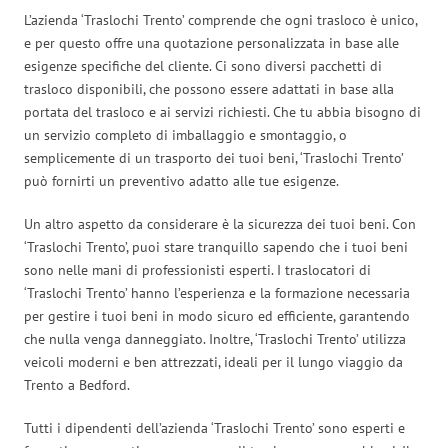
L’azienda ‘Traslochi Trento’ comprende che ogni trasloco è unico,
e per questo offre una quotazione personalizzata in base alle
esigenze specifiche del cliente. Ci sono diversi pacchetti di
trasloco disponibili, che possono essere adattati in base alla
portata del trasloco e ai servizi richiesti. Che tu abbia bisogno di
un servizio completo di imballaggio e smontaggio, o
semplicemente di un trasporto dei tuoi beni, ‘Traslochi Trento’
può fornirti un preventivo adatto alle tue esigenze.
Un altro aspetto da considerare è la sicurezza dei tuoi beni. Con
‘Traslochi Trento’, puoi stare tranquillo sapendo che i tuoi beni
sono nelle mani di professionisti esperti. I traslocatori di
‘Traslochi Trento’ hanno l’esperienza e la formazione necessaria
per gestire i tuoi beni in modo sicuro ed efficiente, garantendo
che nulla venga danneggiato. Inoltre, ‘Traslochi Trento’ utilizza
veicoli moderni e ben attrezzati, ideali per il lungo viaggio da
Trento a Bedford.
Tutti i dipendenti dell’azienda ‘Traslochi Trento’ sono esperti e