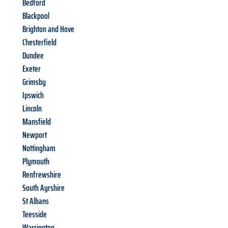
Bedford
Blackpool
Brighton and Hove
Chesterfield
Dundee
Exeter
Grimsby
Ipswich
Lincoln
Mansfield
Newport
Nottingham
Plymouth
Renfrewshire
South Ayrshire
St Albans
Teesside
Warrington