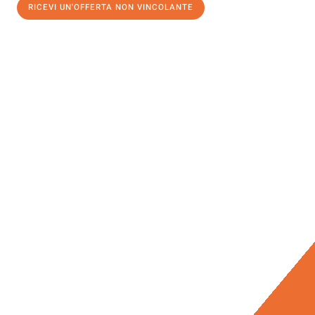
RICEVI UN'OFFERTA NON VINCOLANTE