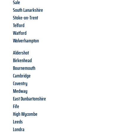
Sale
South Lanarkshire
Stoke-on-Trent
Telford
Watford
Wolverhampton
Aldershot
Birkenhead
Bournemouth
Cambridge
Coventry
Medway
East Dunbartonshire
Fife
High Wycombe
Leeds
Londra