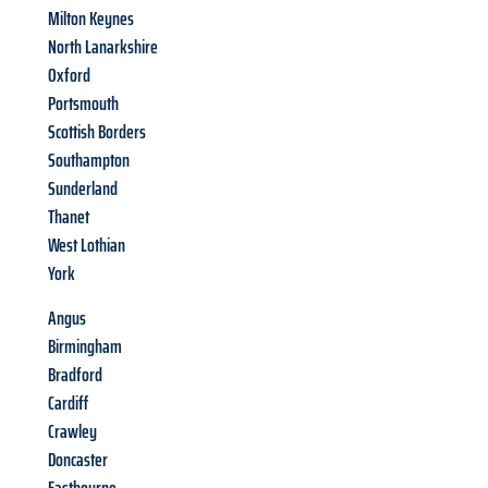
Milton Keynes
North Lanarkshire
Oxford
Portsmouth
Scottish Borders
Southampton
Sunderland
Thanet
West Lothian
York
Angus
Birmingham
Bradford
Cardiff
Crawley
Doncaster