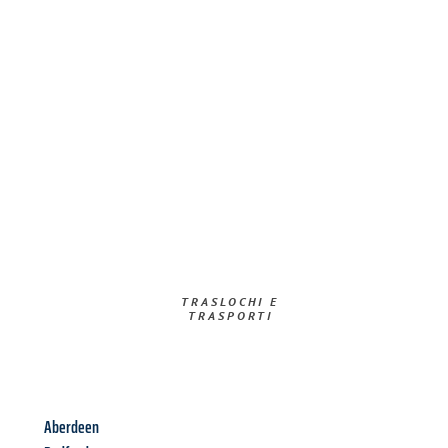
TRASLOCHI E
TRASPORTI​
Aberdeen