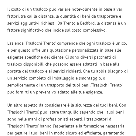
Il costo di un trasloco può variare notevolmente in base a vari
fattori, tra cui la distanza, la quantità di beni da trasportare e i
servizi aggiuntivi richiesti. Da Trento a Bedford, la distanza è un
fattore significativo che incide sul costo complessivo.
L’azienda ‘Traslochi Trento’ comprende che ogni trasloco è unico,
e per questo offre una quotazione personalizzata in base alle
esigenze specifiche del cliente. Ci sono diversi pacchetti di
trasloco disponibili, che possono essere adattati in base alla
portata del trasloco e ai servizi richiesti. Che tu abbia bisogno di
un servizio completo di imballaggio e smontaggio, o
semplicemente di un trasporto dei tuoi beni, ‘Traslochi Trento’
può fornirti un preventivo adatto alle tue esigenze.
Un altro aspetto da considerare è la sicurezza dei tuoi beni. Con
‘Traslochi Trento’, puoi stare tranquillo sapendo che i tuoi beni
sono nelle mani di professionisti esperti. I traslocatori di
‘Traslochi Trento’ hanno l’esperienza e la formazione necessaria
per gestire i tuoi beni in modo sicuro ed efficiente, garantendo