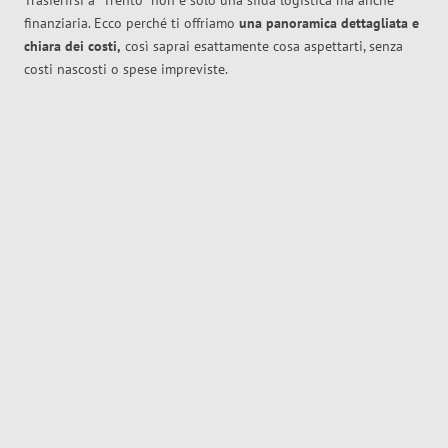
Trasferirsi a
Trento
non è solo una sfida logistica ma anche
finanziaria. Ecco perché ti offriamo
una panoramica dettagliata e
chiara dei costi,
così saprai esattamente cosa aspettarti, senza
costi nascosti o spese impreviste.