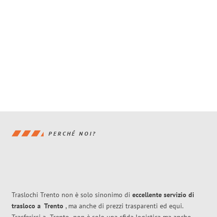
PERCHÉ NOI?
Traslochi Trento non è solo sinonimo di
eccellente
servizio di
trasloco
a
Trento
, ma anche di prezzi trasparenti ed equi.