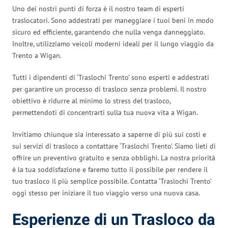
Uno dei nostri punti di forza è il nostro team di esperti
traslocatori. Sono addestrati per maneggiare i tuoi beni in modo
sicuro ed efficiente, garantendo che nulla venga danneggiato.
Inoltre, utilizziamo veicoli moderni ideali per il lungo viaggio da
Trento a Wigan.
Tutti i dipendenti di ‘Traslochi Trento’ sono esperti e addestrati
per garantire un processo di trasloco senza problemi. Il nostro
obiettivo è ridurre al minimo lo stress del trasloco,
permettendoti di concentrarti sulla tua nuova vita a Wigan.
Invitiamo chiunque sia interessato a saperne di più sui costi e
sui servizi di trasloco a contattare ‘Traslochi Trento’. Siamo lieti di
offrire un preventivo gratuito e senza obblighi. La nostra priorità
è la tua soddisfazione e faremo tutto il possibile per rendere il
tuo trasloco il più semplice possibile. Contatta ‘Traslochi Trento’
oggi stesso per iniziare il tuo viaggio verso una nuova casa.
Esperienze di un Trasloco da