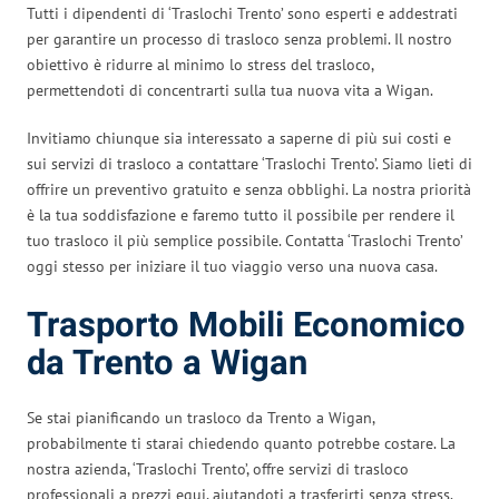
Tutti i dipendenti di ‘Traslochi Trento’ sono esperti e addestrati
per garantire un processo di trasloco senza problemi. Il nostro
obiettivo è ridurre al minimo lo stress del trasloco,
permettendoti di concentrarti sulla tua nuova vita a Wigan.
Invitiamo chiunque sia interessato a saperne di più sui costi e
sui servizi di trasloco a contattare ‘Traslochi Trento’. Siamo lieti di
offrire un preventivo gratuito e senza obblighi. La nostra priorità
è la tua soddisfazione e faremo tutto il possibile per rendere il
tuo trasloco il più semplice possibile. Contatta ‘Traslochi Trento’
oggi stesso per iniziare il tuo viaggio verso una nuova casa.
Trasporto Mobili Economico
da Trento a Wigan
Se stai pianificando un trasloco da Trento a Wigan,
probabilmente ti starai chiedendo quanto potrebbe costare. La
nostra azienda, ‘Traslochi Trento’, offre servizi di trasloco
professionali a prezzi equi, aiutandoti a trasferirti senza stress.