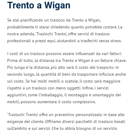
Trento a Wigan
Se stai pianificando un trasloco da Trento a Wigan,
probabilmente ti starai chiedendo quanto potrebbe costare. La
nostra azienda, ‘Traslochi Trento’, offre servizi di trasloco
professionali a prezzi equi, aiutandoti a trasferirti senza stress.
I costi di un trasloco possono essere influenzati da vari fattori.
Prima di tutto, la distanza tra Trento e Wigan è un fattore chiave.
Più lunga è la distanza, più alto sarà il costo del trasporto. In
secondo luogo, la quantità di beni da trasportare influisce anche
sul costo. Se hai molti mobili o scatole, il costo sarà maggiore
rispetto a un trasloco con meno oggetti. Infine, i servizi
aggiuntivi, come l’imballaggio, il montaggio e smontaggio dei
mobili, possono aumentare il costo complessivo.
‘Traslochi Trento’ offre un preventivo personalizzato in base alle
esigenze del cliente. Offriamo diversi pacchetti di trasloco basati
sull’ambito e sui servizi. Che tu abbia bisogno di un servizio