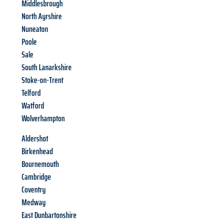
Middlesbrough
North Ayrshire
Nuneaton
Poole
Sale
South Lanarkshire
Stoke-on-Trent
Telford
Watford
Wolverhampton
Aldershot
Birkenhead
Bournemouth
Cambridge
Coventry
Medway
East Dunbartonshire