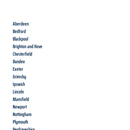
Aberdeen
Bedford
Blackpool
Brighton and Hove
Chesterfield
Dundee
Exeter
Grimsby
Ipswich
Lincoln
Mansfield
Newport
Nottingham
Plymouth
Renfrewshire