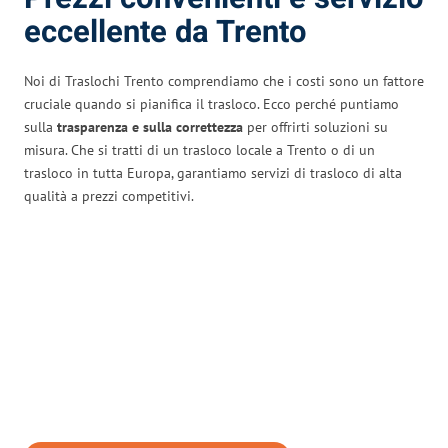
eccellente da Trento
Noi di Traslochi Trento comprendiamo che i costi sono un fattore
cruciale quando si pianifica il trasloco. Ecco perché puntiamo
sulla
trasparenza e sulla correttezza
per offrirti soluzioni su
misura. Che si tratti di un trasloco locale a Trento o di un
trasloco in tutta Europa, garantiamo servizi di trasloco di alta
qualità a prezzi competitivi.