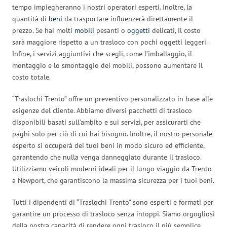
tempo impiegheranno i nostri operatori esperti. Inoltre, la
quantità di
beni
da trasportare influenzerà direttamente il
prezzo. Se hai molti
mobili
pesanti o
oggetti
delicati, il costo
sarà maggiore rispetto a un trasloco con pochi oggetti leggeri.
Infine, i servizi aggiuntivi che scegli, come l’imballaggio, il
montaggio e lo smontaggio dei mobili, possono aumentare il
costo totale.
“Traslochi Trento” offre un preventivo personalizzato in base alle
esigenze del cliente. Abbiamo diversi pacchetti di trasloco
disponibili basati sull’ambito e sui servizi, per assicurarti che
paghi solo per ciò di cui hai bisogno. Inoltre, il nostro personale
esperto si occuperà dei tuoi beni in modo sicuro ed efficiente,
garantendo che nulla venga danneggiato durante il trasloco.
Utilizziamo veicoli moderni ideali per il lungo viaggio da Trento
a Newport, che garantiscono la massima sicurezza per i tuoi beni.
Tutti i dipendenti di “Traslochi Trento” sono esperti e formati per
garantire un processo di trasloco senza intoppi. Siamo orgogliosi
della nostra capacità di rendere ogni trasloco il più semplice