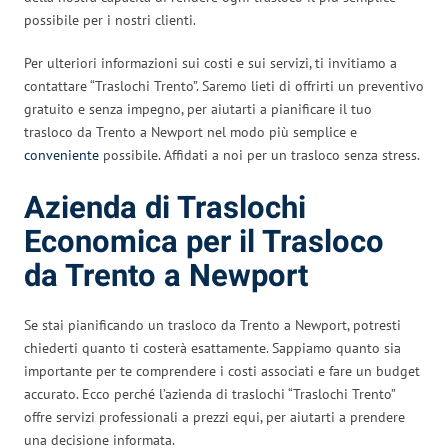
possibile per i nostri clienti.
Per ulteriori informazioni sui costi e sui servizi, ti invitiamo a
contattare “Traslochi Trento”. Saremo lieti di offrirti un preventivo
gratuito e senza impegno, per aiutarti a pianificare il tuo
trasloco da Trento a Newport nel modo più semplice e
conveniente
possibile. Affidati a noi per un trasloco senza stress.
Azienda di Traslochi
Economica per il Trasloco
da Trento a Newport
Se stai pianificando un trasloco da Trento a Newport, potresti
chiederti quanto ti costerà esattamente. Sappiamo quanto sia
importante per te comprendere i costi associati e fare un budget
accurato. Ecco perché l’azienda di traslochi “Traslochi Trento”
offre servizi professionali a prezzi equi, per aiutarti a prendere
una decisione informata.