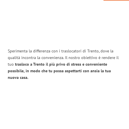
Sperimenta la differenza con i traslocatori di Trento, dove la
qualità incontra la convenienza. Il nostro obiettivo è rendere il
tuo
trasloco a Trento il più privo di stress e conveniente
possibile, in modo che tu possa aspettarti con ansia la tua
nuova casa.