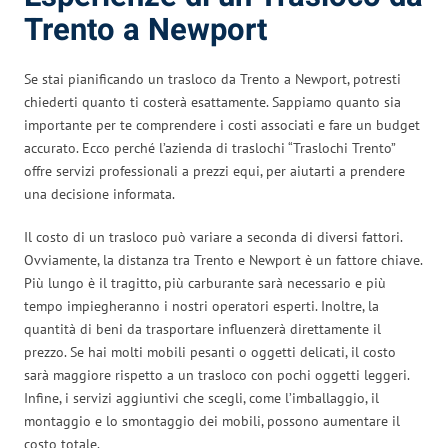
Trento a Newport
Se stai pianificando un trasloco da Trento a Newport, potresti
chiederti quanto ti costerà esattamente. Sappiamo quanto sia
importante per te comprendere i costi associati e fare un budget
accurato. Ecco perché l’azienda di traslochi “Traslochi Trento”
offre servizi professionali a prezzi equi, per aiutarti a prendere
una decisione informata.
Il costo di un trasloco può variare a seconda di diversi fattori.
Ovviamente, la distanza tra Trento e Newport è un fattore chiave.
Più lungo è il tragitto, più carburante sarà necessario e più
tempo impiegheranno i nostri operatori esperti. Inoltre, la
quantità di beni da trasportare influenzerà direttamente il
prezzo. Se hai molti mobili pesanti o oggetti delicati, il costo
sarà maggiore rispetto a un trasloco con pochi oggetti leggeri.
Infine, i servizi aggiuntivi che scegli, come l’imballaggio, il
montaggio e lo smontaggio dei mobili, possono aumentare il
costo totale.