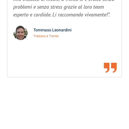
problemi e senza stress grazie al loro team
esperto e cordiale. Li raccomando vivamente!”.
Tommaso Leonardini
Trasloco a Trento