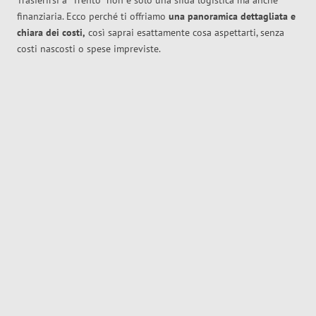
Trasferirsi a
Trento
non è solo una sfida logistica ma anche
finanziaria. Ecco perché ti offriamo
una panoramica dettagliata e
chiara dei costi,
così saprai esattamente cosa aspettarti, senza
costi nascosti o spese impreviste.