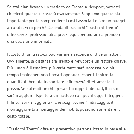
Se stai pianificando un trasloco da Trento a Newport, potresti
chiederti quanto ti costerà esattamente. Sappiamo quanto sia
importante per te comprendere i costi associati e fare un budget
accurato. Ecco perché l’azienda di traslochi “Traslochi Trento”
offre servizi professionali a prezzi equi, per aiutarti a prendere
una decisione informata.
Il costo di un trasloco può variare a seconda di diversi fattori.
Ovviamente, la distanza tra Trento e Newport è un fattore chiave.
Più lungo è il tragitto, più carburante sarà necessario e più
tempo impiegheranno i nostri operatori esperti. Inoltre, la
quantità di beni da trasportare influenzerà direttamente il
prezzo. Se hai molti mobili pesanti o oggetti delicati, il costo
sarà maggiore rispetto a un trasloco con pochi oggetti leggeri.
Infine, i servizi aggiuntivi che scegli, come l’imballaggio, il
montaggio e lo smontaggio dei mobili, possono aumentare il
costo totale.
“Traslochi Trento” offre un preventivo personalizzato in base alle