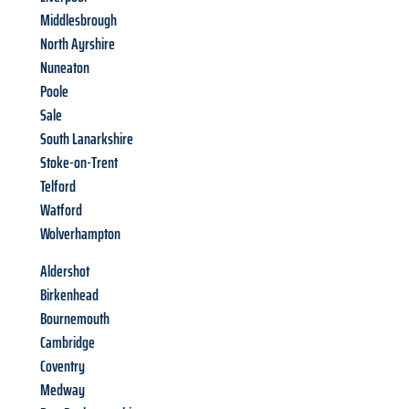
Middlesbrough
North Ayrshire
Nuneaton
Poole
Sale
South Lanarkshire
Stoke-on-Trent
Telford
Watford
Wolverhampton
Aldershot
Birkenhead
Bournemouth
Cambridge
Coventry
Medway