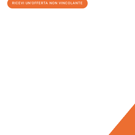
RICEVI UN'OFFERTA NON VINCOLANTE