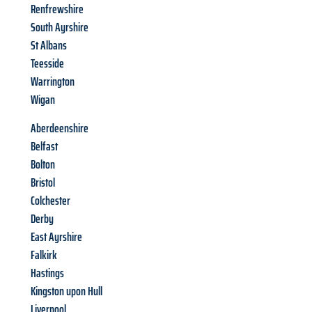
Renfrewshire
South Ayrshire
St Albans
Teesside
Warrington
Wigan
Aberdeenshire
Belfast
Bolton
Bristol
Colchester
Derby
East Ayrshire
Falkirk
Hastings
Kingston upon Hull
Liverpool