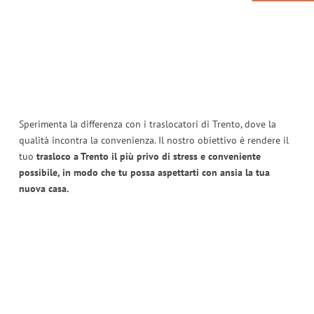
Sperimenta la differenza con i traslocatori di Trento, dove la
qualità incontra la convenienza. Il nostro obiettivo è rendere il
tuo
trasloco a Trento il più privo di stress e conveniente
possibile, in modo che tu possa aspettarti con ansia la tua
nuova casa.