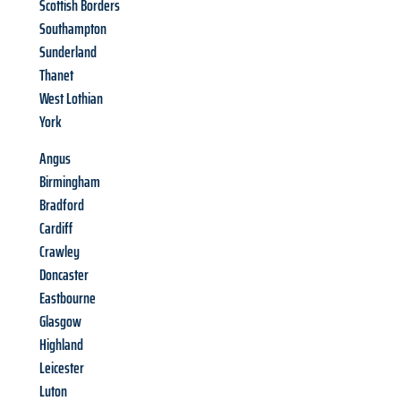
Scottish Borders
Southampton
Sunderland
Thanet
West Lothian
York
Angus
Birmingham
Bradford
Cardiff
Crawley
Doncaster
Eastbourne
Glasgow
Highland
Leicester
Luton