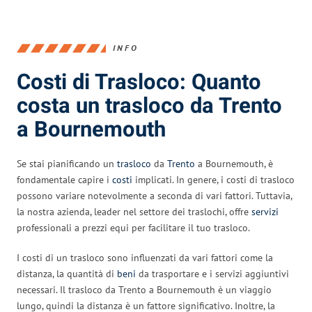
INFO
Costi di Trasloco: Quanto
costa un trasloco da Trento
a Bournemouth
Se stai pianificando un
trasloco
da
Trento
a Bournemouth, è
fondamentale capire i
costi
implicati. In genere, i costi di trasloco
possono variare notevolmente a seconda di vari fattori. Tuttavia,
la nostra azienda, leader nel settore dei traslochi, offre
servizi
professionali a prezzi equi per facilitare il tuo trasloco.
I costi di un trasloco sono influenzati da vari fattori come la
distanza, la quantità di
beni
da trasportare e i servizi aggiuntivi
necessari. Il trasloco da Trento a Bournemouth è un viaggio
lungo, quindi la distanza è un fattore significativo. Inoltre, la