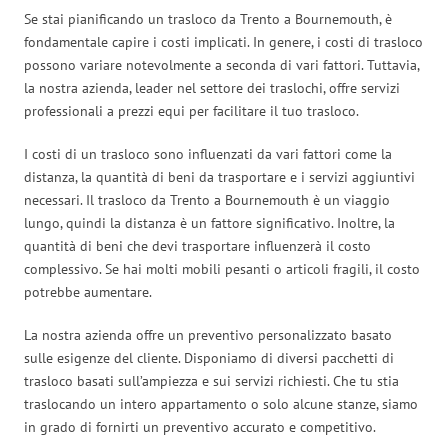
Se stai pianificando un trasloco da Trento a Bournemouth, è
fondamentale capire i costi implicati. In genere, i costi di trasloco
possono variare notevolmente a seconda di vari fattori. Tuttavia,
la nostra azienda, leader nel settore dei traslochi, offre servizi
professionali a prezzi equi per facilitare il tuo trasloco.
I costi di un trasloco sono influenzati da vari fattori come la
distanza, la quantità di beni da trasportare e i servizi aggiuntivi
necessari. Il trasloco da Trento a Bournemouth è un viaggio
lungo, quindi la distanza è un fattore significativo. Inoltre, la
quantità di beni che devi trasportare influenzerà il costo
complessivo. Se hai molti mobili pesanti o articoli fragili, il costo
potrebbe aumentare.
La nostra azienda offre un preventivo personalizzato basato
sulle esigenze del cliente. Disponiamo di diversi pacchetti di
trasloco basati sull’ampiezza e sui servizi richiesti. Che tu stia
traslocando un intero appartamento o solo alcune stanze, siamo
in grado di fornirti un preventivo accurato e competitivo.