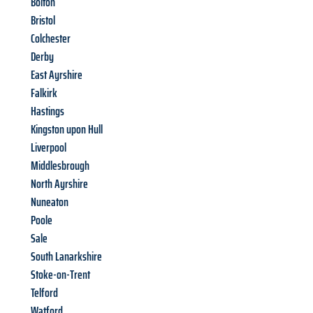
Bolton
Bristol
Colchester
Derby
East Ayrshire
Falkirk
Hastings
Kingston upon Hull
Liverpool
Middlesbrough
North Ayrshire
Nuneaton
Poole
Sale
South Lanarkshire
Stoke-on-Trent
Telford
Watford