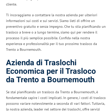
cliente.
Ti incoraggiamo a contattare la nostra azienda per ulteriori
informazioni sui costi e sui servizi. Siamo lieti di offrire un
preventivo gratuito e senza impegno. Che tu stia pianificando un
trasloco a breve o a lungo termine, siamo qui per rendere il
processo il più semplice possibile. Confida nella nostra
esperienza e professionalità per il tuo prossimo trasloco da
Trento a Bournemouth.
Azienda di Traslochi
Economica per il Trasloco
da Trento a Bournemouth
Se stai pianificando un trasloco da Trento a Bournemouth, è
fondamentale capire i costi implicati. In genere, i costi di trasloco
possono variare notevolmente a seconda di vari fattori. Tuttavia,
la nostra azienda, leader nel settore dei traslochi, offre servizi