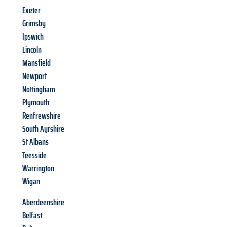
Exeter
Grimsby
Ipswich
Lincoln
Mansfield
Newport
Nottingham
Plymouth
Renfrewshire
South Ayrshire
St Albans
Teesside
Warrington
Wigan
Aberdeenshire
Belfast