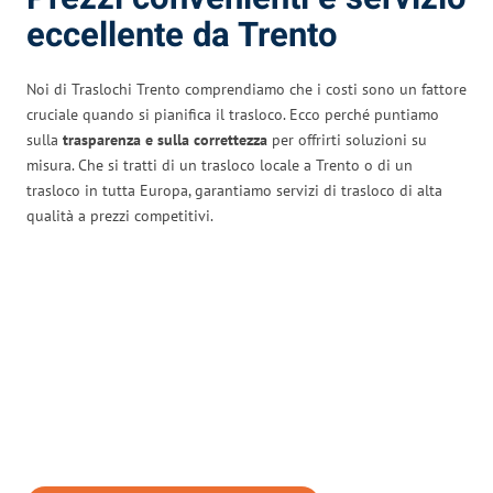
eccellente da Trento
Noi di Traslochi Trento comprendiamo che i costi sono un fattore
cruciale quando si pianifica il trasloco. Ecco perché puntiamo
sulla
trasparenza e sulla correttezza
per offrirti soluzioni su
misura. Che si tratti di un trasloco locale a Trento o di un
trasloco in tutta Europa, garantiamo servizi di trasloco di alta
qualità a prezzi competitivi.