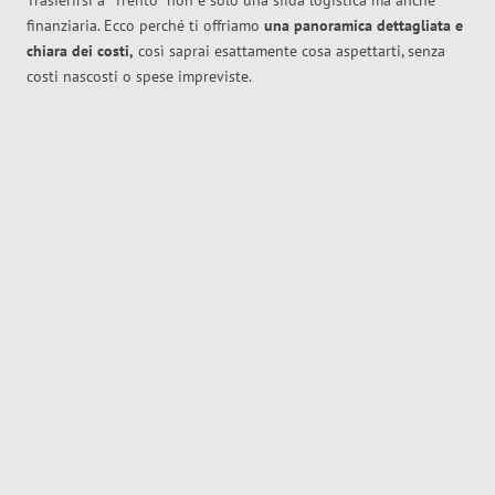
Trasferirsi a
Trento
non è solo una sfida logistica ma anche
finanziaria. Ecco perché ti offriamo
una panoramica dettagliata e
chiara dei costi,
così saprai esattamente cosa aspettarti, senza
costi nascosti o spese impreviste.