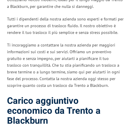
a Blackburn, per garantire che nulla si danneggi.
Tutti i dipendenti della nostra azienda sono esperti e formati per
garantire un processo di trasloco fluido. Il nostro obiettivo è
rendere il tuo trasloco il più semplice e senza stress possibile.
Ti incoraggiamo a contattare la nostra azienda per maggiori
informazioni sui costi e sui servizi. Offriamo un preventivo
gratuito e senza impegno, per aiutarti a pianificare il tuo
trasloco con tranquillità. Che tu stia pianificando un trasloco a
breve termine o a lungo termine, siamo qui per aiutarti in ogni
fase del processo. Contatta la nostra azienda oggi stesso per
scoprire quanto costa un trasloco da Trento a Blackburn.
Carico aggiuntivo
economico da Trento a
Blackburn