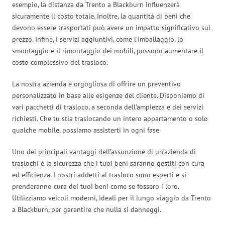
esempio, la distanza da Trento a Blackburn influenzerà
sicuramente il costo totale. Inoltre, la quantità di beni che
devono essere trasportati può avere un impatto significativo sul
prezzo. Infine, i servizi aggiuntivi, come l’imballaggio, lo
smontaggio e il rimontaggio dei mobili, possono aumentare il
costo complessivo del trasloco.
La nostra azienda è orgogliosa di offrire un preventivo
personalizzato in base alle esigenze del cliente. Disponiamo di
vari pacchetti di trasloco, a seconda dell’ampiezza e dei servizi
richiesti. Che tu stia traslocando un intero appartamento o solo
qualche mobile, possiamo assisterti in ogni fase.
Uno dei principali vantaggi dell’assunzione di un’azienda di
traslochi è la sicurezza che i tuoi beni saranno gestiti con cura
ed efficienza. I nostri addetti al trasloco sono esperti e si
prenderanno cura dei tuoi beni come se fossero i loro.
Utilizziamo veicoli moderni, ideali per il lungo viaggio da Trento
a Blackburn, per garantire che nulla si danneggi.