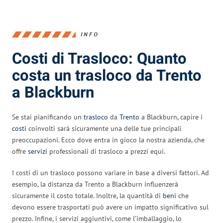
INFO
Costi di Trasloco: Quanto
costa un trasloco da Trento
a Blackburn
Se stai pianificando un
trasloco
da
Trento
a Blackburn, capire i
costi
coinvolti sarà sicuramente una delle tue principali
preoccupazioni. Ecco dove entra in gioco la nostra azienda, che
offre
servizi
professionali di trasloco a prezzi equi.
I costi di un trasloco possono variare in base a diversi fattori. Ad
esempio, la distanza da Trento a Blackburn influenzerà
sicuramente il costo totale. Inoltre, la quantità di
beni
che
devono essere trasportati può avere un impatto significativo sul
prezzo. Infine, i servizi aggiuntivi, come l’imballaggio, lo