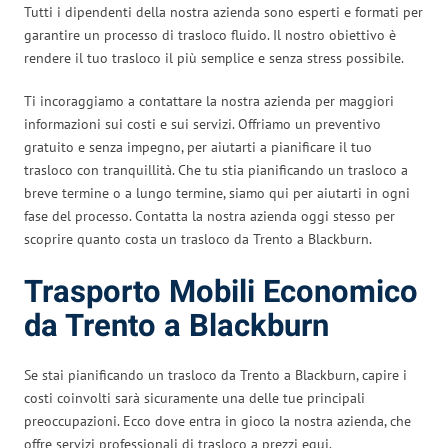
Tutti i dipendenti della nostra azienda sono esperti e formati per
garantire un processo di trasloco fluido. Il nostro obiettivo è
rendere il tuo trasloco il più semplice e senza stress possibile.
Ti incoraggiamo a contattare la nostra azienda per maggiori
informazioni sui costi e sui servizi. Offriamo un preventivo
gratuito e senza impegno, per aiutarti a pianificare il tuo
trasloco con tranquillità. Che tu stia pianificando un trasloco a
breve termine o a lungo termine, siamo qui per aiutarti in ogni
fase del processo. Contatta la nostra azienda oggi stesso per
scoprire quanto costa un trasloco da Trento a Blackburn.
Trasporto Mobili Economico
da Trento a Blackburn
Se stai pianificando un trasloco da Trento a Blackburn, capire i
costi coinvolti sarà sicuramente una delle tue principali
preoccupazioni. Ecco dove entra in gioco la nostra azienda, che
offre servizi professionali di trasloco a prezzi equi.