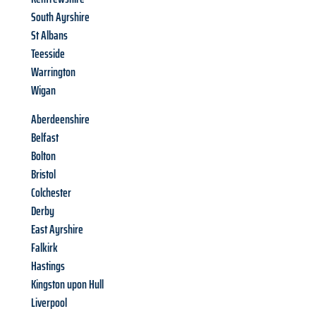
South Ayrshire
St Albans
Teesside
Warrington
Wigan
Aberdeenshire
Belfast
Bolton
Bristol
Colchester
Derby
East Ayrshire
Falkirk
Hastings
Kingston upon Hull
Liverpool