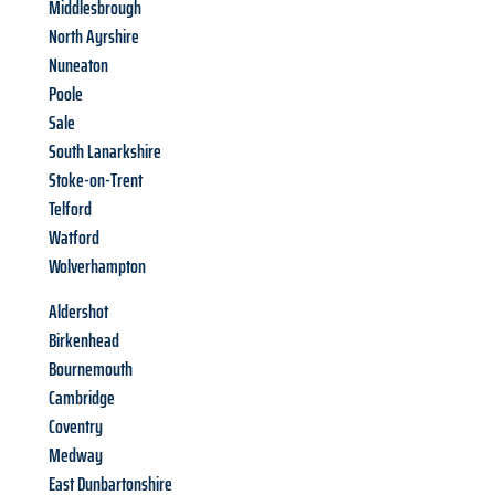
Middlesbrough
North Ayrshire
Nuneaton
Poole
Sale
South Lanarkshire
Stoke-on-Trent
Telford
Watford
Wolverhampton
Aldershot
Birkenhead
Bournemouth
Cambridge
Coventry
Medway
East Dunbartonshire