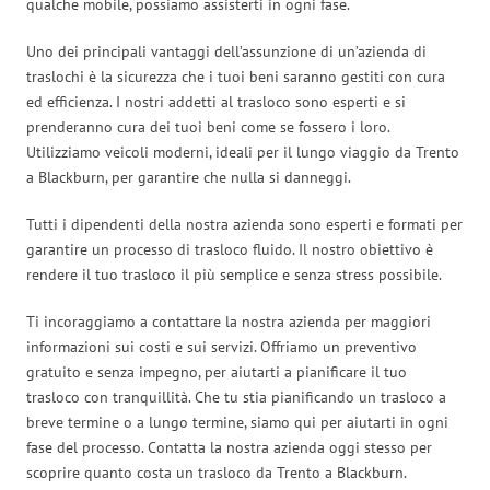
qualche mobile, possiamo assisterti in ogni fase.
Uno dei principali vantaggi dell’assunzione di un’azienda di
traslochi è la sicurezza che i tuoi beni saranno gestiti con cura
ed efficienza. I nostri addetti al trasloco sono esperti e si
prenderanno cura dei tuoi beni come se fossero i loro.
Utilizziamo veicoli moderni, ideali per il lungo viaggio da Trento
a Blackburn, per garantire che nulla si danneggi.
Tutti i dipendenti della nostra azienda sono esperti e formati per
garantire un processo di trasloco fluido. Il nostro obiettivo è
rendere il tuo trasloco il più semplice e senza stress possibile.
Ti incoraggiamo a contattare la nostra azienda per maggiori
informazioni sui costi e sui servizi. Offriamo un preventivo
gratuito e senza impegno, per aiutarti a pianificare il tuo
trasloco con tranquillità. Che tu stia pianificando un trasloco a
breve termine o a lungo termine, siamo qui per aiutarti in ogni
fase del processo. Contatta la nostra azienda oggi stesso per
scoprire quanto costa un trasloco da Trento a Blackburn.