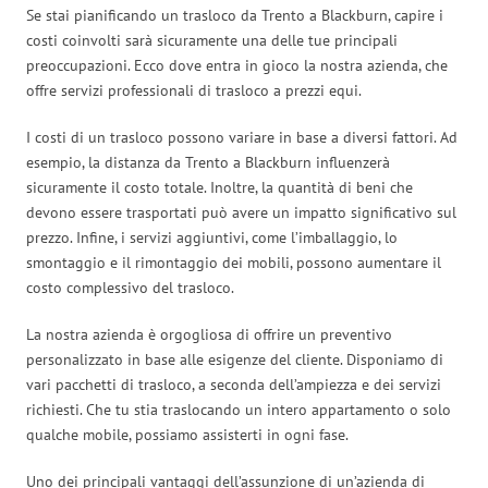
Se stai pianificando un trasloco da Trento a Blackburn, capire i
costi coinvolti sarà sicuramente una delle tue principali
preoccupazioni. Ecco dove entra in gioco la nostra azienda, che
offre servizi professionali di trasloco a prezzi equi.
I costi di un trasloco possono variare in base a diversi fattori. Ad
esempio, la distanza da Trento a Blackburn influenzerà
sicuramente il costo totale. Inoltre, la quantità di beni che
devono essere trasportati può avere un impatto significativo sul
prezzo. Infine, i servizi aggiuntivi, come l’imballaggio, lo
smontaggio e il rimontaggio dei mobili, possono aumentare il
costo complessivo del trasloco.
La nostra azienda è orgogliosa di offrire un preventivo
personalizzato in base alle esigenze del cliente. Disponiamo di
vari pacchetti di trasloco, a seconda dell’ampiezza e dei servizi
richiesti. Che tu stia traslocando un intero appartamento o solo
qualche mobile, possiamo assisterti in ogni fase.
Uno dei principali vantaggi dell’assunzione di un’azienda di