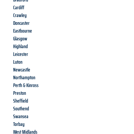
Cardiff
Crawley
Doncaster
Eastbourne
Glasgow
Highland
Leicester
Luton
Newcastle
Northampton
Perth & Kinross
Preston
Sheffield
Southend
Swansea
Torbay
West Midlands