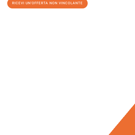
RICEVI UN'OFFERTA NON VINCOLANTE