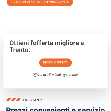
RICEVI UN'OFFERTA NON VINCOLANTE
100% non vincolante – Risposta garantita entro 15 minuti.
Ottieni
l'offerta migliore
a
Trento:
RICEVI OFFERTA
Offerta
in 15 minuti
(garantita).
CHI SIAMO
Prezzi convenienti e servizio