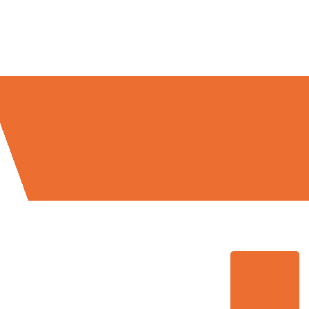
Traslochi Trento in numeri: