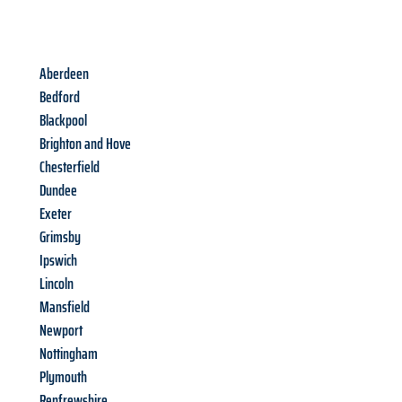
Aberdeen
Bedford
Blackpool
Brighton and Hove
Chesterfield
Dundee
Exeter
Grimsby
Ipswich
Lincoln
Mansfield
Newport
Nottingham
Plymouth
Renfrewshire