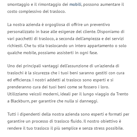
smontaggio e il rimontaggio dei
mobili
, possono aumentare il
costo complessivo del trasloco.
La nostra azienda è orgogliosa di offrire un preventivo
personalizzato in base alle esigenze del cliente. Disponiamo di
vari pacchetti di trasloco, a seconda dell’ampiezza e dei servizi
richiesti. Che tu stia traslocando un intero appartamento o solo
qualche mobile, possiamo assisterti in ogni fase.
Uno dei principali vantaggi dell’assunzione di un’azienda di
traslochi è la sicurezza che i tuoi beni saranno gestiti con cura
ed efficienza. I nostri addetti al trasloco sono esperti e si
prenderanno cura dei tuoi beni come se fossero i loro.
Utilizziamo veicoli moderni, ideali per il lungo viaggio da Trento
a Blackburn, per garantire che nulla si danneggi.
Tutti i dipendenti della nostra azienda sono esperti e formati per
garantire un processo di trasloco fluido. Il nostro obiettivo è
rendere il tuo trasloco il più semplice e senza stress possibile.