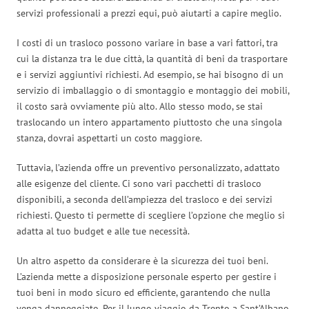
servizi professionali a prezzi equi, può aiutarti a capire meglio.
I costi di un trasloco possono variare in base a vari fattori, tra
cui la distanza tra le due città, la quantità di beni da trasportare
e i servizi aggiuntivi richiesti. Ad esempio, se hai bisogno di un
servizio di imballaggio o di smontaggio e montaggio dei mobili,
il costo sarà ovviamente più alto. Allo stesso modo, se stai
traslocando un intero appartamento piuttosto che una singola
stanza, dovrai aspettarti un costo maggiore.
Tuttavia, l’azienda offre un preventivo personalizzato, adattato
alle esigenze del cliente. Ci sono vari pacchetti di trasloco
disponibili, a seconda dell’ampiezza del trasloco e dei servizi
richiesti. Questo ti permette di scegliere l’opzione che meglio si
adatta al tuo budget e alle tue necessità.
Un altro aspetto da considerare è la sicurezza dei tuoi beni.
L’azienda mette a disposizione personale esperto per gestire i
tuoi beni in modo sicuro ed efficiente, garantendo che nulla
venga danneggiato. Per il lungo viaggio da Trento a Sant’Albano,