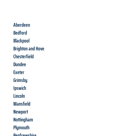
Aberdeen
Bedford
Blackpool
Brighton and Hove
Chesterfield
Dundee
Exeter
Grimsby
Ipswich
Lincoln
Mansfield
Newport
Nottingham
Plymouth
Renfrewshire