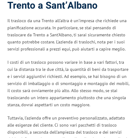
Trento a Sant’Albano
Il trasloco da una Trento all’altra è un’impresa che richiede una
pianificazione accurata. In particolare, se stai pensando di
traslocare da Trento a Sant’Albano, ti sarai sicuramente chiesto
quanto potrebbe costare. L’azienda di traslochi, nota per i suoi
servizi professionali a prezzi equi, può aiutarti a capire meglio.
I costi di un trasloco possono variare in base a vari fattori, tra
cui la distanza tra le due città, la quantità di beni da trasportare
e i servizi aggiuntivi richiesti. Ad esempio, se hai bisogno di un
servizio di imballaggio o di smontaggio e montaggio dei mobili,
il costo sarà ovviamente più alto. Allo stesso modo, se stai
traslocando un intero appartamento piuttosto che una singola
stanza, dovrai aspettarti un costo maggiore.
Tuttavia, l’azienda offre un preventivo personalizzato, adattato
alle esigenze del cliente. Ci sono vari pacchetti di trasloco
disponibili, a seconda dell’ampiezza del trasloco e dei servizi