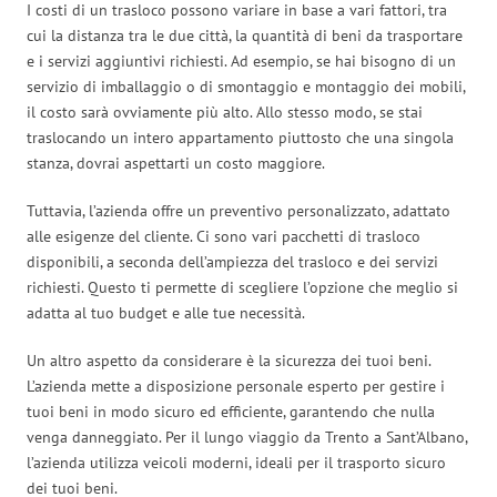
I costi di un trasloco possono variare in base a vari fattori, tra
cui la distanza tra le due città, la quantità di beni da trasportare
e i servizi aggiuntivi richiesti. Ad esempio, se hai bisogno di un
servizio di imballaggio o di smontaggio e montaggio dei mobili,
il costo sarà ovviamente più alto. Allo stesso modo, se stai
traslocando un intero appartamento piuttosto che una singola
stanza, dovrai aspettarti un costo maggiore.
Tuttavia, l’azienda offre un preventivo personalizzato, adattato
alle esigenze del cliente. Ci sono vari pacchetti di trasloco
disponibili, a seconda dell’ampiezza del trasloco e dei servizi
richiesti. Questo ti permette di scegliere l’opzione che meglio si
adatta al tuo budget e alle tue necessità.
Un altro aspetto da considerare è la sicurezza dei tuoi beni.
L’azienda mette a disposizione personale esperto per gestire i
tuoi beni in modo sicuro ed efficiente, garantendo che nulla
venga danneggiato. Per il lungo viaggio da Trento a Sant’Albano,
l’azienda utilizza veicoli moderni, ideali per il trasporto sicuro
dei tuoi beni.