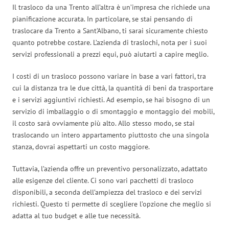
Il trasloco da una Trento all’altra è un’impresa che richiede una
pianificazione accurata. In particolare, se stai pensando di
traslocare da Trento a Sant’Albano, ti sarai sicuramente chiesto
quanto potrebbe costare. L’azienda di traslochi, nota per i suoi
servizi professionali a prezzi equi, può aiutarti a capire meglio.
I costi di un trasloco possono variare in base a vari fattori, tra
cui la distanza tra le due città, la quantità di beni da trasportare
e i servizi aggiuntivi richiesti. Ad esempio, se hai bisogno di un
servizio di imballaggio o di smontaggio e montaggio dei mobili,
il costo sarà ovviamente più alto. Allo stesso modo, se stai
traslocando un intero appartamento piuttosto che una singola
stanza, dovrai aspettarti un costo maggiore.
Tuttavia, l’azienda offre un preventivo personalizzato, adattato
alle esigenze del cliente. Ci sono vari pacchetti di trasloco
disponibili, a seconda dell’ampiezza del trasloco e dei servizi
richiesti. Questo ti permette di scegliere l’opzione che meglio si
adatta al tuo budget e alle tue necessità.