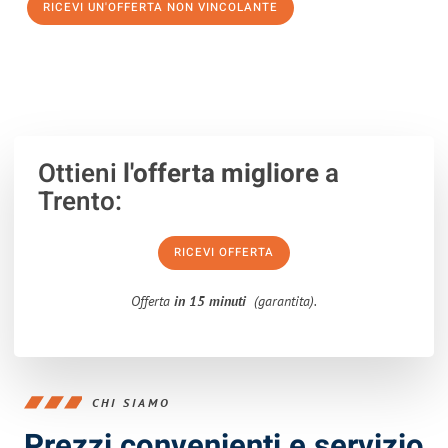
RICEVI UN'OFFERTA NON VINCOLANTE
100% non vincolante – Risposta garantita entro 15 minuti.
Ottieni
l'offerta migliore
a
Trento:
RICEVI OFFERTA
Offerta
in 15 minuti
(garantita).
CHI SIAMO
Prezzi convenienti e servizio