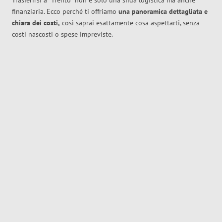
Trasferirsi a
Trento
non è solo una sfida logistica ma anche
finanziaria. Ecco perché ti offriamo
una panoramica dettagliata e
chiara dei costi,
così saprai esattamente cosa aspettarti, senza
costi nascosti o spese impreviste.