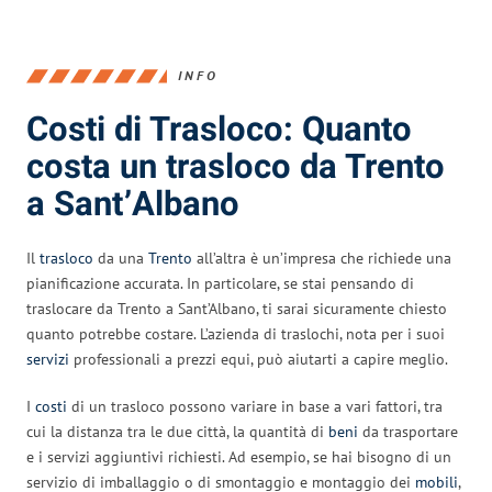
INFO
Costi di Trasloco: Quanto
costa un trasloco da Trento
a Sant’Albano
Il
trasloco
da una
Trento
all’altra è un’impresa che richiede una
pianificazione accurata. In particolare, se stai pensando di
traslocare da Trento a Sant’Albano, ti sarai sicuramente chiesto
quanto potrebbe costare. L’azienda di traslochi, nota per i suoi
servizi
professionali a prezzi equi, può aiutarti a capire meglio.
I
costi
di un trasloco possono variare in base a vari fattori, tra
cui la distanza tra le due città, la quantità di
beni
da trasportare
e i servizi aggiuntivi richiesti. Ad esempio, se hai bisogno di un
servizio di imballaggio o di smontaggio e montaggio dei
mobili
,