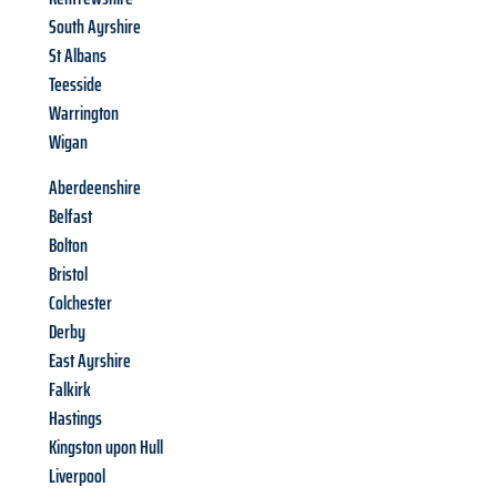
South Ayrshire
St Albans
Teesside
Warrington
Wigan
Aberdeenshire
Belfast
Bolton
Bristol
Colchester
Derby
East Ayrshire
Falkirk
Hastings
Kingston upon Hull
Liverpool