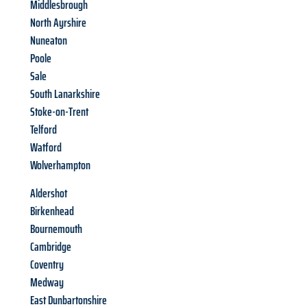
Middlesbrough
North Ayrshire
Nuneaton
Poole
Sale
South Lanarkshire
Stoke-on-Trent
Telford
Watford
Wolverhampton
Aldershot
Birkenhead
Bournemouth
Cambridge
Coventry
Medway
East Dunbartonshire