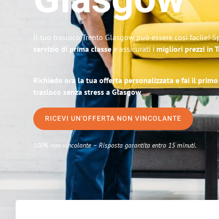
Glasgow
Il tuo trasloco Trento Glasgow può essere così facile! S
servizio di prima classe
e assicurati i
migliori prezzi in 
Richiedo ora la tua offerta personalizzata e fai il prim
trasloco senza stress a Glasgow
RICEVI UN'OFFERTA NON VINCOLANTE
100% non vincolante – Risposta garantita entro 15 minuti.