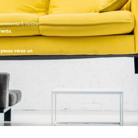
perimenta il nostro
Trento
.
o passo verso un