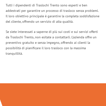
Tutti i dipendenti di Traslochi Trento sono esperti e ben
addestrati per garantire un processo di trasloco senza problemi.
Il loro obiettivo principale è garantire la completa soddisfazione
del cliente, offrendo un servizio di alta qualità.
Se siete interessati a saperne di più sui costi e sui servizi offerti
da Traslochi Trento, non esitate a contattarli. L’azienda offre un
preventivo gratuito e senza impegno, offrendo ai clienti la
possibilità di pianificare il loro trasloco con la massima
tranquillità.
Traslochi Trento in numeri: