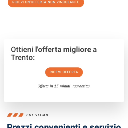
RICEVI UN'OFFERTA NON VINCOLANTE
100% non vincolante – Risposta garantita entro 15 minuti.
Ottieni
l'offerta migliore
a
Trento:
RICEVI OFFERTA
Offerta
in 15 minuti
(garantita).
CHI SIAMO
Prezzi convenienti e servizio