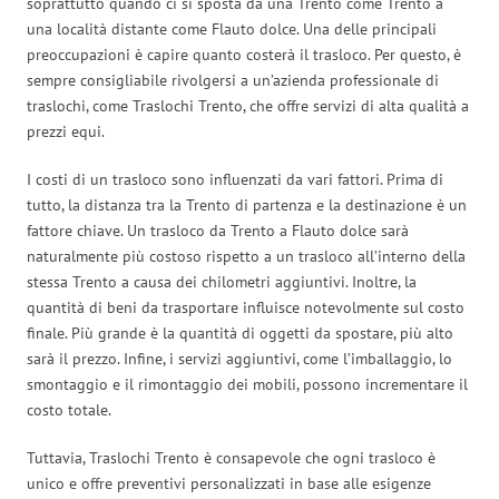
soprattutto quando ci si sposta da una Trento come Trento a
una località distante come Flauto dolce. Una delle principali
preoccupazioni è capire quanto costerà il trasloco. Per questo, è
sempre consigliabile rivolgersi a un’azienda professionale di
traslochi, come Traslochi Trento, che offre servizi di alta qualità a
prezzi equi.
I costi di un trasloco sono influenzati da vari fattori. Prima di
tutto, la distanza tra la Trento di partenza e la destinazione è un
fattore chiave. Un trasloco da Trento a Flauto dolce sarà
naturalmente più costoso rispetto a un trasloco all’interno della
stessa Trento a causa dei chilometri aggiuntivi. Inoltre, la
quantità di beni da trasportare influisce notevolmente sul costo
finale. Più grande è la quantità di oggetti da spostare, più alto
sarà il prezzo. Infine, i servizi aggiuntivi, come l’imballaggio, lo
smontaggio e il rimontaggio dei mobili, possono incrementare il
costo totale.
Tuttavia, Traslochi Trento è consapevole che ogni trasloco è
unico e offre preventivi personalizzati in base alle esigenze