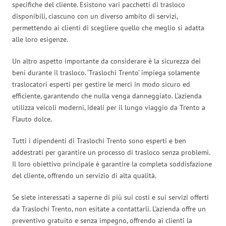
specifiche del cliente. Esistono vari pacchetti di trasloco
disponibili, ciascuno con un diverso ambito di servizi,
permettendo ai clienti di scegliere quello che meglio si adatta
alle loro esigenze.
Un altro aspetto importante da considerare è la sicurezza dei
beni durante il trasloco. ‘Traslochi Trento’ impiega solamente
traslocatori esperti per gestire le merci in modo sicuro ed
efficiente, garantendo che nulla venga danneggiato. L’azienda
utilizza veicoli moderni, ideali per il lungo viaggio da Trento a
Flauto dolce.
Tutti i dipendenti di Traslochi Trento sono esperti e ben
addestrati per garantire un processo di trasloco senza problemi.
Il loro obiettivo principale è garantire la completa soddisfazione
del cliente, offrendo un servizio di alta qualità.
Se siete interessati a saperne di più sui costi e sui servizi offerti
da Traslochi Trento, non esitate a contattarli. L’azienda offre un
preventivo gratuito e senza impegno, offrendo ai clienti la