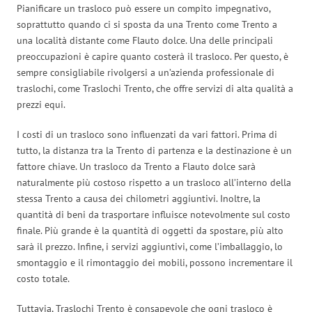
Pianificare un trasloco può essere un compito impegnativo,
soprattutto quando ci si sposta da una Trento come Trento a
una località distante come Flauto dolce. Una delle principali
preoccupazioni è capire quanto costerà il trasloco. Per questo, è
sempre consigliabile rivolgersi a un’azienda professionale di
traslochi, come Traslochi Trento, che offre servizi di alta qualità a
prezzi equi.
I costi di un trasloco sono influenzati da vari fattori. Prima di
tutto, la distanza tra la Trento di partenza e la destinazione è un
fattore chiave. Un trasloco da Trento a Flauto dolce sarà
naturalmente più costoso rispetto a un trasloco all’interno della
stessa Trento a causa dei chilometri aggiuntivi. Inoltre, la
quantità di beni da trasportare influisce notevolmente sul costo
finale. Più grande è la quantità di oggetti da spostare, più alto
sarà il prezzo. Infine, i servizi aggiuntivi, come l’imballaggio, lo
smontaggio e il rimontaggio dei mobili, possono incrementare il
costo totale.
Tuttavia, Traslochi Trento è consapevole che ogni trasloco è