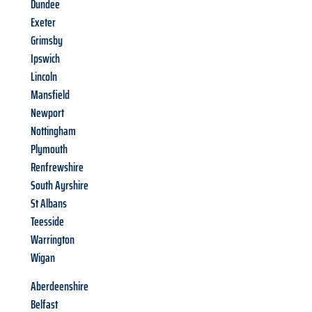
Dundee
Exeter
Grimsby
Ipswich
Lincoln
Mansfield
Newport
Nottingham
Plymouth
Renfrewshire
South Ayrshire
St Albans
Teesside
Warrington
Wigan
Aberdeenshire
Belfast