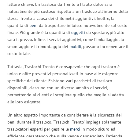
fattore chiave. Un trasloco da Trento a Flauto dolce sarà
naturalmente più costoso rispetto a un trasloco all’interno della
stessa Trento a causa dei chilometri aggiuntivi. Inoltre, la
quantità di
beni
da trasportare influisce notevolmente sul costo
finale. Più grande è la quantità di
oggetti
da spostare, più alto
sarà il prezzo. Infine, i servizi aggiuntivi, come l’imballaggio, lo
smontaggio e il rimontaggio dei
mobili
, possono incrementare il
costo totale.
Tuttavia, Traslochi Trento è consapevole che ogni trasloco è
unico e offre preventivi personalizzati in base alle esigenze
specifiche del cliente. Esistono vari pacchetti di trasloco
disponibili, ciascuno con un diverso ambito di servizi,
permettendo ai clienti di scegliere quello che meglio si adatta
alle loro esigenze.
Un altro aspetto importante da considerare è la sicurezza dei
beni durante il trasloco. ‘Traslochi Trento’ impiega solamente
traslocatori esperti per gestire le
merci
in modo sicuro ed
efficiente, garantendo che nulla venga danneggiato. L’azienda