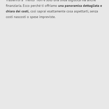
Trasferirsi a
Trento
non è solo una sfida logistica ma anche
finanziaria. Ecco perché ti offriamo
una panoramica dettagliata e
chiara dei costi,
così saprai esattamente cosa aspettarti, senza
costi nascosti o spese impreviste.