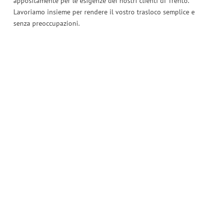
appositamente per le esigenze dei nostri clienti di Trento.
Lavoriamo insieme per rendere il vostro trasloco semplice e
senza preoccupazioni.