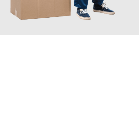
INFORMATI ORA
Sperimenta con Traslochi Trento quanto può essere
semplice e
senza stress
fare un trasloco per Trasloco internazionale . Il
nostro team di esperti è pronto a garantire un processo liscio
per te.