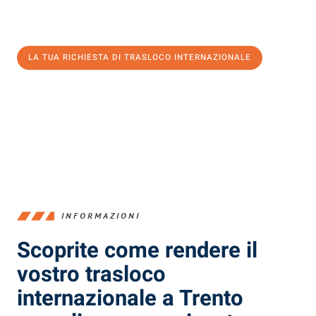
Ottieni subito un'offerta non vincolante
e
risparmia € 100:
LA TUA RICHIESTA DI TRASLOCO INTERNAZIONALE
0299948957
INFORMAZIONI
Scoprite come rendere il
vostro trasloco
internazionale a Trento