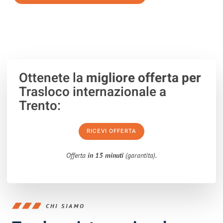
100% non vincolante
– Risposta garantita
entro 15 minuti
.
Ottenete la
migliore offerta per
Trasloco internazionale a
Trento:
RICEVI OFFERTA
Offerta
in 15 minuti
(garantita).
CHI SIAMO