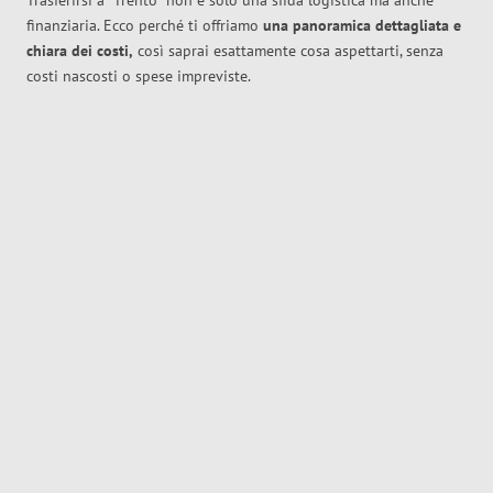
Trasferirsi a
Trento
non è solo una sfida logistica ma anche
finanziaria. Ecco perché ti offriamo
una panoramica dettagliata e
chiara dei costi,
così saprai esattamente cosa aspettarti, senza
costi nascosti o spese impreviste.