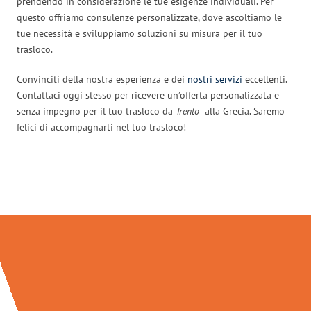
prendendo in considerazione le tue esigenze individuali. Per
questo offriamo consulenze personalizzate, dove ascoltiamo le
tue necessità e sviluppiamo soluzioni su misura per il tuo
trasloco.
Convinciti della nostra esperienza e dei
nostri servizi
eccellenti.
Contattaci oggi stesso per ricevere un’offerta personalizzata e
senza impegno per il tuo trasloco da
Trento
alla Grecia. Saremo
felici di accompagnarti nel tuo trasloco!
Traslochi Trento in numeri: