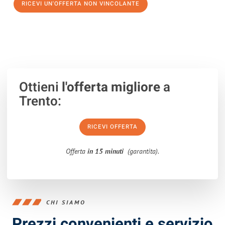
RICEVI UN'OFFERTA NON VINCOLANTE
100% non vincolante – Risposta garantita entro 15 minuti.
Ottieni
l'offerta migliore
a
Trento:
RICEVI OFFERTA
Offerta
in 15 minuti
(garantita).
CHI SIAMO
Prezzi convenienti e servizio