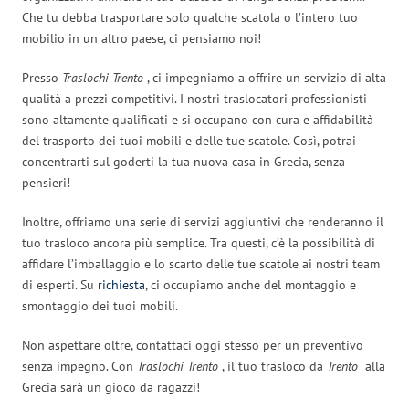
Che tu debba trasportare solo qualche scatola o l’intero tuo
mobilio in un altro paese, ci pensiamo noi!
Presso
Traslochi Trento
, ci impegniamo a offrire un servizio di alta
qualità a prezzi competitivi. I nostri traslocatori professionisti
sono altamente qualificati e si occupano con cura e affidabilità
del trasporto dei tuoi mobili e delle tue scatole. Così, potrai
concentrarti sul goderti la tua nuova casa in Grecia, senza
pensieri!
Inoltre, offriamo una serie di servizi aggiuntivi che renderanno il
tuo trasloco ancora più semplice. Tra questi, c’è la possibilità di
affidare l’imballaggio e lo scarto delle tue scatole ai nostri team
di esperti. Su
richiesta
, ci occupiamo anche del montaggio e
smontaggio dei tuoi mobili.
Non aspettare oltre, contattaci oggi stesso per un preventivo
senza impegno. Con
Traslochi Trento
, il tuo trasloco da
Trento
alla
Grecia sarà un gioco da ragazzi!