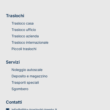
Traslochi
Trasloco casa
Trasloco ufficio
Trasloco azienda
Trasloco internazionale
Piccoli traslochi
Servizi
Noleggio autoscale
Deposito e magazzino
Trasporti speciali
Sgombero
Contatti
info@ditta-traslochi-trento.it