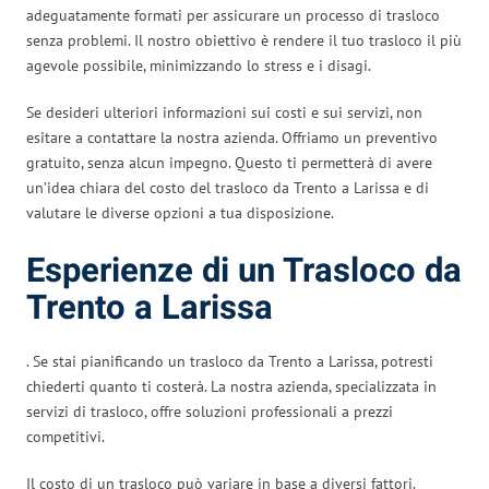
adeguatamente formati per assicurare un processo di trasloco
senza problemi. Il nostro obiettivo è rendere il tuo trasloco il più
agevole possibile, minimizzando lo stress e i disagi.
Se desideri ulteriori informazioni sui costi e sui servizi, non
esitare a contattare la nostra azienda. Offriamo un preventivo
gratuito, senza alcun impegno. Questo ti permetterà di avere
un’idea chiara del costo del trasloco da Trento a Larissa e di
valutare le diverse opzioni a tua disposizione.
Esperienze di un Trasloco da
Trento a Larissa
. Se stai pianificando un trasloco da Trento a Larissa, potresti
chiederti quanto ti costerà. La nostra azienda, specializzata in
servizi di trasloco, offre soluzioni professionali a prezzi
competitivi.
Il costo di un trasloco può variare in base a diversi fattori.