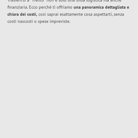
Trasferirsi a
Trento
non è solo una sfida logistica ma anche
finanziaria. Ecco perché ti offriamo
una panoramica dettagliata e
chiara dei costi,
così saprai esattamente cosa aspettarti, senza
costi nascosti o spese impreviste.