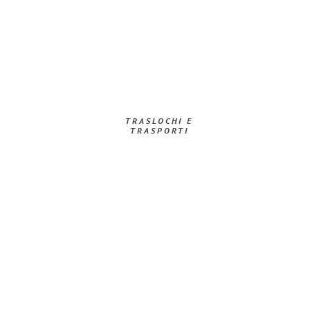
TRASLOCHI E
TRASPORTI​
Richiedi ora la tua
offerta
al
miglior