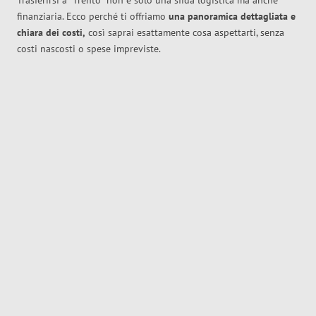
Trasferirsi a
Trento
non è solo una sfida logistica ma anche
finanziaria. Ecco perché ti offriamo
una panoramica dettagliata e
chiara dei costi,
così saprai esattamente cosa aspettarti, senza
costi nascosti o spese impreviste.