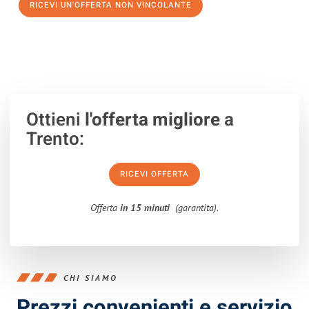
RICEVI UN'OFFERTA NON VINCOLANTE
100% non vincolante – Risposta garantita entro 15 minuti.
Ottieni
l'offerta migliore
a
Trento:
RICEVI OFFERTA
Offerta
in 15 minuti
(garantita).
CHI SIAMO
Prezzi convenienti e servizio