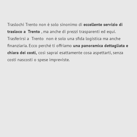
Traslochi Trento non è solo sinonimo di
eccellente
servizio di
trasloco
a
Trento
, ma anche di prezzi trasparenti ed equi.
Trasferirsi a
Trento
non è solo una sfida logistica ma anche
finanziaria. Ecco perché ti offriamo
una panoramica dettagliata e
chiara dei costi,
così saprai esattamente cosa aspettarti, senza
costi nascosti o spese impreviste.