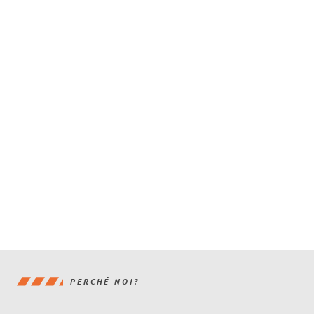
PERCHÉ NOI?