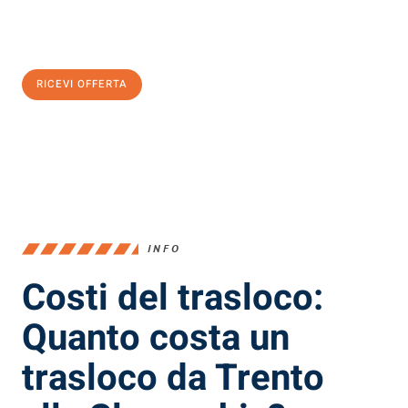
Ottieni subito
un'offerta non vincolante
e
risparmia € 100:
RICEVI OFFERTA
0299948957
INFO
Costi del trasloco:
Quanto costa un
trasloco da Trento