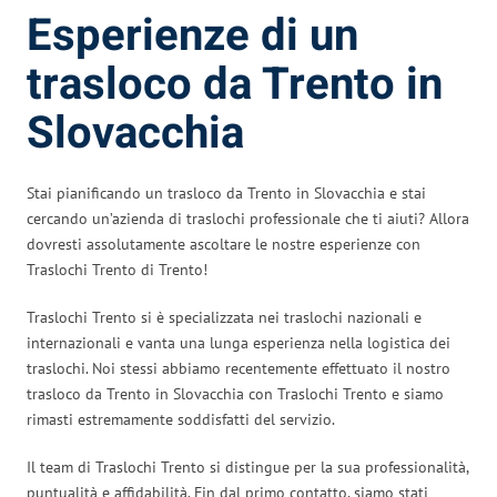
Esperienze di un
trasloco da Trento in
Slovacchia
Stai pianificando un trasloco da Trento in Slovacchia e stai
cercando un’azienda di traslochi professionale che ti aiuti? Allora
dovresti assolutamente ascoltare le nostre esperienze con
Traslochi Trento di Trento!
Traslochi Trento si è specializzata nei traslochi nazionali e
internazionali e vanta una lunga esperienza nella logistica dei
traslochi. Noi stessi abbiamo recentemente effettuato il nostro
trasloco da Trento in Slovacchia con Traslochi Trento e siamo
rimasti estremamente soddisfatti del servizio.
Il team di Traslochi Trento si distingue per la sua professionalità,
puntualità e affidabilità. Fin dal primo contatto, siamo stati