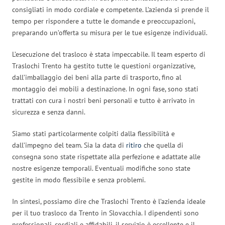
consigliati in modo cordiale e competente. L’azienda si prende il
tempo per rispondere a tutte le domande e preoccupazioni,
preparando un’offerta su misura per le tue esigenze individuali.
L’esecuzione del trasloco è stata impeccabile. Il team esperto di
Traslochi Trento ha gestito tutte le questioni organizzative,
dall’imballaggio dei beni alla parte di trasporto, fino al
montaggio dei mobili a destinazione. In ogni fase, sono stati
trattati con cura i nostri beni personali e tutto è arrivato in
sicurezza e senza danni.
Siamo stati particolarmente colpiti dalla flessibilità e
dall’impegno del team. Sia la data di
ritiro
che quella di
consegna sono state rispettate alla perfezione e adattate alle
nostre esigenze temporali. Eventuali modifiche sono state
gestite in modo flessibile e senza problemi.
In sintesi, possiamo dire che Traslochi Trento è l’azienda ideale
per il tuo trasloco da Trento in Slovacchia. I dipendenti sono
professionali, cordiali e affidabili, il servizio è eccellente e il