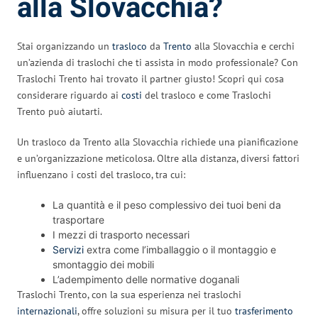
alla Slovacchia?
Stai organizzando un
trasloco
da
Trento
alla Slovacchia e cerchi
un’azienda di traslochi che ti assista in modo professionale? Con
Traslochi Trento hai trovato il partner giusto! Scopri qui cosa
considerare riguardo ai
costi
del trasloco e come Traslochi
Trento può aiutarti.
Un trasloco da Trento alla Slovacchia richiede una pianificazione
e un’organizzazione meticolosa. Oltre alla distanza, diversi fattori
influenzano i costi del trasloco, tra cui:
La quantità e il peso complessivo dei tuoi beni da
trasportare
I mezzi di trasporto necessari
Servizi
extra come l’imballaggio o il montaggio e
smontaggio dei mobili
L’adempimento delle normative doganali
Traslochi Trento, con la sua esperienza nei traslochi
internazionali
, offre soluzioni su misura per il tuo
trasferimento