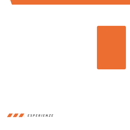
ESPERIENZE