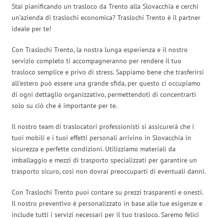
Stai pianificando un trasloco da Trento alla Slovacchia e cerchi
un’azienda di traslochi economica? Traslochi Trento è il partner
ideale per te!
Con Traslochi Trento, la nostra lunga esperienza e il nostro
servizio completo ti accompagneranno per rendere il tuo
trasloco semplice e privo di stress. Sappiamo bene che trasferirsi
all’estero può essere una grande sfida, per questo ci occupiamo
di ogni dettaglio organizzativo, permettendoti di concentrarti
solo su ciò che è importante per te.
Il nostro team di traslocatori professionisti si assicurerà che i
tuoi mobili e i tuoi effetti personali arrivino in Slovacchia in
sicurezza e perfette condizioni. Utilizziamo materiali da
imballaggio e mezzi di trasporto specializzati per garantire un
trasporto sicuro, così non dovrai preoccuparti di eventuali danni.
Con Traslochi Trento puoi contare su prezzi trasparenti e onesti.
Il nostro preventivo è personalizzato in base alle tue esigenze e
include tutti i servizi necessari per il tuo trasloco. Saremo felici