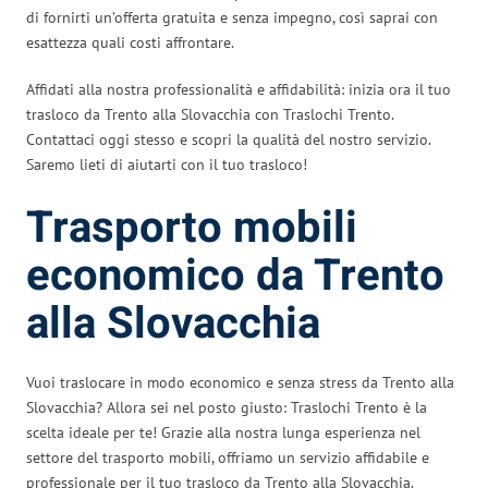
di fornirti un’offerta gratuita e senza impegno, così saprai con
esattezza quali costi affrontare.
Affidati alla nostra professionalità e affidabilità: inizia ora il tuo
trasloco da Trento alla Slovacchia con Traslochi Trento.
Contattaci oggi stesso e scopri la qualità del nostro servizio.
Saremo lieti di aiutarti con il tuo trasloco!
Trasporto mobili
economico da Trento
alla Slovacchia
Vuoi traslocare in modo economico e senza stress da Trento alla
Slovacchia? Allora sei nel posto giusto: Traslochi Trento è la
scelta ideale per te! Grazie alla nostra lunga esperienza nel
settore del trasporto mobili, offriamo un servizio affidabile e
professionale per il tuo trasloco da Trento alla Slovacchia.