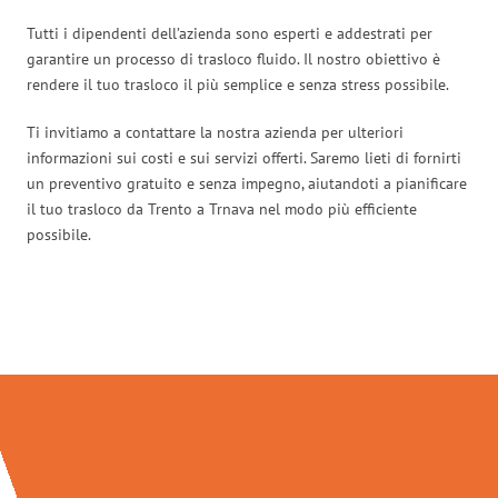
Tutti i dipendenti dell’azienda sono esperti e addestrati per
garantire un processo di trasloco fluido. Il nostro obiettivo è
rendere il tuo trasloco il più semplice e senza stress possibile.
Ti invitiamo a contattare la nostra azienda per ulteriori
informazioni sui costi e sui servizi offerti. Saremo lieti di fornirti
un preventivo gratuito e senza impegno, aiutandoti a pianificare
il tuo trasloco da Trento a Trnava nel modo più efficiente
possibile.
Traslochi Trento in numeri: