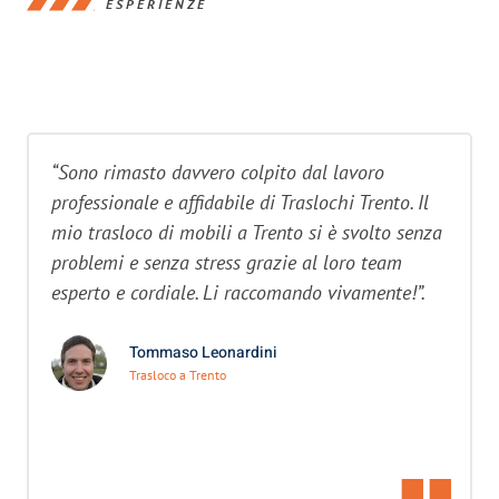
ESPERIENZE
“Sono rimasto davvero colpito dal lavoro
professionale e affidabile di Traslochi Trento. Il
mio trasloco di mobili a Trento si è svolto senza
problemi e senza stress grazie al loro team
esperto e cordiale. Li raccomando vivamente!”.
Tommaso Leonardini
Trasloco a Trento