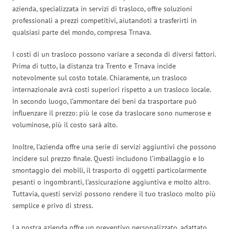
azienda, specializzata in servizi di trasloco, offre soluzioni
professionali a prezzi competitivi, aiutandoti a trasferirti in
qualsiasi parte del mondo, compresa Trnava.
I costi di un trasloco possono variare a seconda di diversi fattori.
Prima di tutto, la distanza tra Trento e Trnava incide
notevolmente sul costo totale. Chiaramente, un trasloco
internazionale avrà costi superiori rispetto a un trasloco locale.
In secondo luogo, l’ammontare dei beni da trasportare può
influenzare il prezzo: più le cose da traslocare sono numerose e
voluminose, più il costo sarà alto.
Inoltre, l’azienda offre una serie di servizi aggiuntivi che possono
incidere sul prezzo finale. Questi includono l’imballaggio e lo
smontaggio dei mobili, il trasporto di oggetti particolarmente
pesanti o ingombranti, l’assicurazione aggiuntiva e molto altro.
Tuttavia, questi servizi possono rendere il tuo trasloco molto più
semplice e privo di stress.
La nostra azienda offre un preventivo personalizzato, adattato