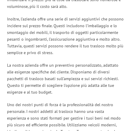
voluminose, più il costo sarà alto.
Inoltre, l’azienda offre una serie di servizi aggiuntivi che possono
incidere sul prezzo finale. Questi includono l’imballaggio e lo
smontaggio dei mobili, il trasporto di oggetti particolarmente
pesanti o ingombranti, l’assicurazione aggiuntiva e molto altro.
Tuttavia, questi servizi possono rendere il tuo trasloco molto più
semplice e privo di stress.
La nostra azienda offre un preventivo personalizzato, adattato
alle esigenze specifiche del cliente. Disponiamo di diversi
pacchetti di trasloco basati sull’ampiezza e sui servizi richiesti.
Questo ti permette di scegliere l’opzione più adatta alle tue
esigenze e al tuo budget.
Uno dei nostri punti di forza è la professionalità del nostro
personale. I nostri addetti al trasloco hanno una vasta
esperienza e sono stati formati per gestire i tuoi beni nel modo
più sicuro ed efficiente possibile. Utilizziamo veicoli moderni,