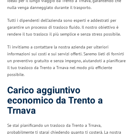
ideali per il lungo viaggio da Trento a Trnava, garantendo che
nulla venga danneggiato durante il trasporto.
Tutti i dipendenti dell’azienda sono esperti e addestrati per
garantire un processo di trasloco fluido. Il nostro obiettivo è
rendere il tuo trasloco il più semplice e senza stress possibile.
Ti invitiamo a contattare la nostra azienda per ulteriori
informazioni sui costi e sui servizi offerti. Saremo lieti di fornirti
un preventivo gratuito e senza impegno, aiutandoti a pianificare
il tuo trasloco da Trento a Trnava nel modo più efficiente
possibile.
Carico aggiuntivo
economico da Trento a
Trnava
Se stai pianificando un trasloco da Trento a Trnava,
probabilmente ti starai chiedendo quanto ti costerà. La nostra