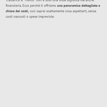
Trasferirsi a
Trento
non è solo una sfida logistica ma anche
finanziaria. Ecco perché ti offriamo
una panoramica dettagliata e
chiara dei costi,
così saprai esattamente cosa aspettarti, senza
costi nascosti o spese impreviste.