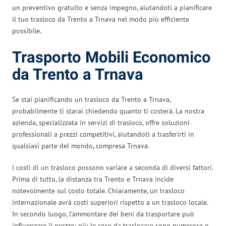
un preventivo gratuito e senza impegno, aiutandoti a pianificare
il tuo trasloco da Trento a Trnava nel modo più efficiente
possibile.
Trasporto Mobili Economico
da Trento a Trnava
Se stai pianificando un trasloco da Trento a Trnava,
probabilmente ti starai chiedendo quanto ti costerà. La nostra
azienda, specializzata in servizi di trasloco, offre soluzioni
professionali a prezzi competitivi, aiutandoti a trasferirti in
qualsiasi parte del mondo, compresa Trnava.
I costi di un trasloco possono variare a seconda di diversi fattori.
Prima di tutto, la distanza tra Trento e Trnava incide
notevolmente sul costo totale. Chiaramente, un trasloco
internazionale avrà costi superiori rispetto a un trasloco locale.
In secondo luogo, l’ammontare dei beni da trasportare può
influenzare il prezzo: più le cose da traslocare sono numerose e