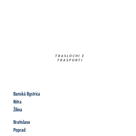
TRASLOCHI E
TRASPORTI​
Banská Bystrica
Nitra
Žilina
Bratislava
Poprad