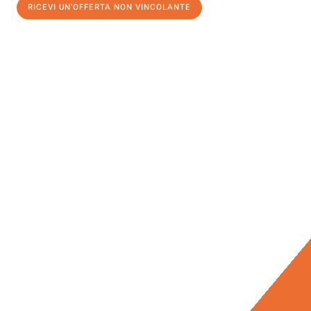
RICEVI UN'OFFERTA NON VINCOLANTE