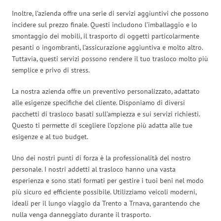
Inoltre, l’azienda offre una serie di servizi aggiuntivi che possono
incidere sul prezzo finale. Questi includono l’imballaggio e lo
smontaggio dei mobili, il trasporto di oggetti particolarmente
pesanti o ingombranti, l’assicurazione aggiuntiva e molto altro.
Tuttavia, questi servizi possono rendere il tuo trasloco molto più
semplice e privo di stress.
La nostra azienda offre un preventivo personalizzato, adattato
alle esigenze specifiche del cliente. Disponiamo di diversi
pacchetti di trasloco basati sull’ampiezza e sui servizi richiesti.
Questo ti permette di scegliere l’opzione più adatta alle tue
esigenze e al tuo budget.
Uno dei nostri punti di forza è la professionalità del nostro
personale. I nostri addetti al trasloco hanno una vasta
esperienza e sono stati formati per gestire i tuoi beni nel modo
più sicuro ed efficiente possibile. Utilizziamo veicoli moderni,
ideali per il lungo viaggio da Trento a Trnava, garantendo che
nulla venga danneggiato durante il trasporto.