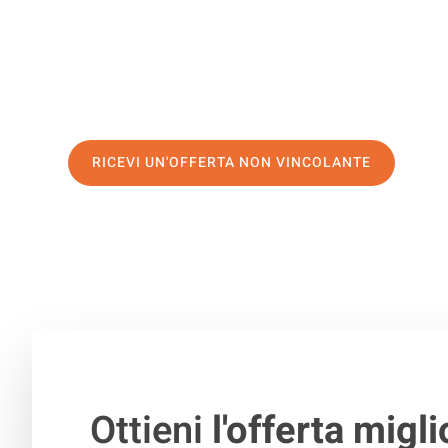
servizio di prima classe
e assicurati i
migliori prezzi in 
Richiedo ora la tua offerta personalizzata e fai il prim
trasloco senza stress a Poprad
RICEVI UN'OFFERTA NON VINCOLANTE
100% non vincolante – Risposta garantita entro 15 minuti.
Ottieni
l'offerta migli