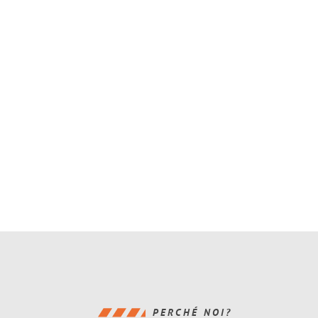
PERCHÉ NOI?