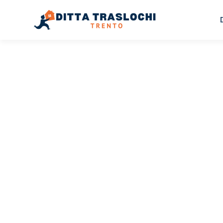
TRASLOCHI TRENTO
Traslochi
Trento
Po
Il tuo trasloco Trento Poprad può essere così facile! Spe