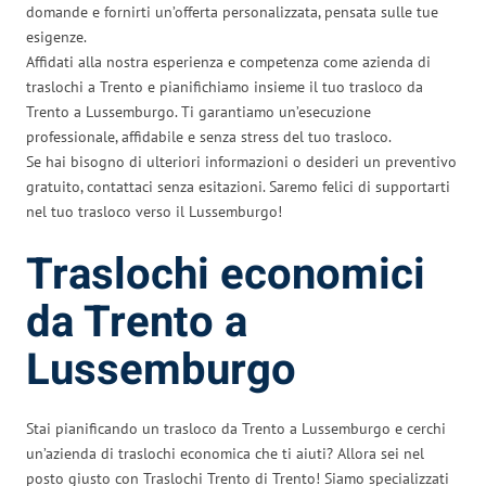
domande e fornirti un’offerta personalizzata, pensata sulle tue
esigenze.
Affidati alla nostra esperienza e competenza come azienda di
traslochi a Trento e pianifichiamo insieme il tuo trasloco da
Trento a Lussemburgo. Ti garantiamo un’esecuzione
professionale, affidabile e senza stress del tuo trasloco.
Se hai bisogno di ulteriori informazioni o desideri un preventivo
gratuito, contattaci senza esitazioni. Saremo felici di supportarti
nel tuo trasloco verso il Lussemburgo!
Traslochi economici
da Trento a
Lussemburgo
Stai pianificando un trasloco da Trento a Lussemburgo e cerchi
un’azienda di traslochi economica che ti aiuti? Allora sei nel
posto giusto con Traslochi Trento di Trento! Siamo specializzati