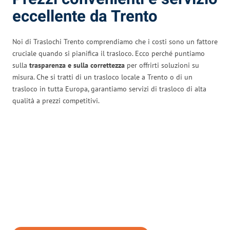
eccellente da Trento
Noi di Traslochi Trento comprendiamo che i costi sono un fattore
cruciale quando si pianifica il trasloco. Ecco perché puntiamo
sulla
trasparenza e sulla correttezza
per offrirti soluzioni su
misura. Che si tratti di un trasloco locale a Trento o di un
trasloco in tutta Europa, garantiamo servizi di trasloco di alta
qualità a prezzi competitivi.