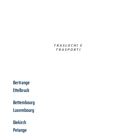
TRASLOCHI E
TRASPORTI​
Bertrange
Ettelbruck
Bettembourg
Luxembourg
Diekirch
Petange