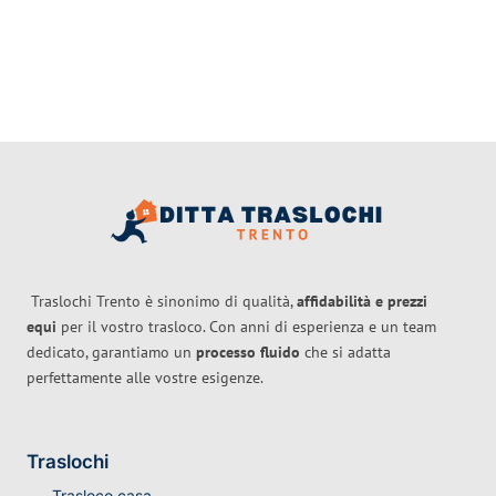
Traslochi Trento è sinonimo di qualità,
affidabilità e prezzi
equi
per il vostro trasloco. Con anni di esperienza e un team
dedicato, garantiamo un
processo fluido
che si adatta
perfettamente alle vostre esigenze.
Traslochi
Trasloco casa