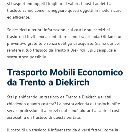
si trasportano oggetti fragili o di valore. I nostri addetti al
trasloco sanno come maneggiare questi oggetti in modo sicuro
ed efficiente.
Se desideri ulteriori informazioni sui costi e sui servizi di
trasloco, ti invitiamo a contattare la nostra azienda. Offriamo un
preventivo gratuito e senza obbligo di acquisto. Siamo qui per
rendere il tuo trasloco da Trento a Diekirch il più semplice e
senza stress possibile.
Trasporto Mobili Economico
da Trento a Diekirch
Stai pianificando un trasloco da Trento a Diekirch e ti stai
chiedendo quanto costerà? La nostra azienda di traslochi offre
servizi professionali a prezzi equi e può aiutarti a capire i costi
associati a un trasloco di questa portata.
Il costo di un trasloco è influenzato da diversi fattori, come la