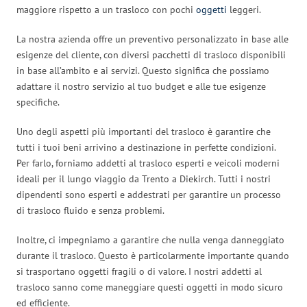
maggiore rispetto a un trasloco con pochi
oggetti
leggeri.
La nostra azienda offre un preventivo personalizzato in base alle
esigenze del cliente, con diversi pacchetti di trasloco disponibili
in base all’ambito e ai servizi. Questo significa che possiamo
adattare il nostro servizio al tuo budget e alle tue esigenze
specifiche.
Uno degli aspetti più importanti del trasloco è garantire che
tutti i tuoi beni arrivino a destinazione in perfette condizioni.
Per farlo, forniamo addetti al trasloco esperti e veicoli moderni
ideali per il lungo viaggio da Trento a Diekirch. Tutti i nostri
dipendenti sono esperti e addestrati per garantire un processo
di trasloco fluido e senza problemi.
Inoltre, ci impegniamo a garantire che nulla venga danneggiato
durante il trasloco. Questo è particolarmente importante quando
si trasportano oggetti fragili o di valore. I nostri addetti al
trasloco sanno come maneggiare questi oggetti in modo sicuro
ed efficiente.