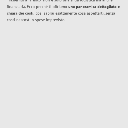
Trasferirsi a
Trento
non è solo una sfida logistica ma anche
finanziaria. Ecco perché ti offriamo
una panoramica dettagliata e
chiara dei costi,
così saprai esattamente cosa aspettarti, senza
costi nascosti o spese impreviste.