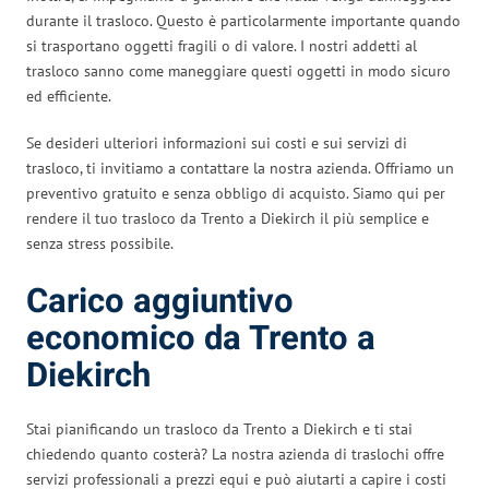
durante il trasloco. Questo è particolarmente importante quando
si trasportano oggetti fragili o di valore. I nostri addetti al
trasloco sanno come maneggiare questi oggetti in modo sicuro
ed efficiente.
Se desideri ulteriori informazioni sui costi e sui servizi di
trasloco, ti invitiamo a contattare la nostra azienda. Offriamo un
preventivo gratuito e senza obbligo di acquisto. Siamo qui per
rendere il tuo trasloco da Trento a Diekirch il più semplice e
senza stress possibile.
Carico aggiuntivo
economico da Trento a
Diekirch
Stai pianificando un trasloco da Trento a Diekirch e ti stai
chiedendo quanto costerà? La nostra azienda di traslochi offre
servizi professionali a prezzi equi e può aiutarti a capire i costi