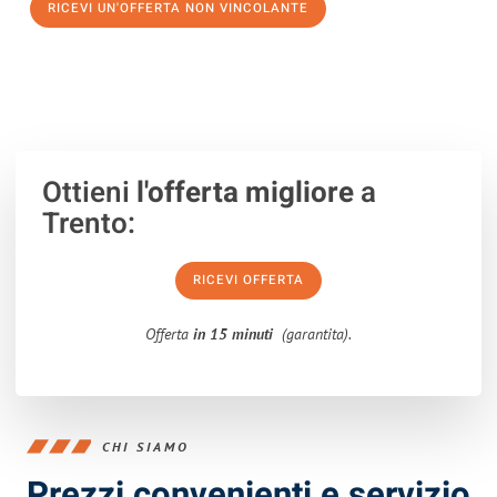
RICEVI UN'OFFERTA NON VINCOLANTE
100% non vincolante – Risposta garantita entro 15 minuti.
Ottieni
l'offerta migliore
a
Trento:
RICEVI OFFERTA
Offerta
in 15 minuti
(garantita).
CHI SIAMO
Prezzi convenienti e servizio