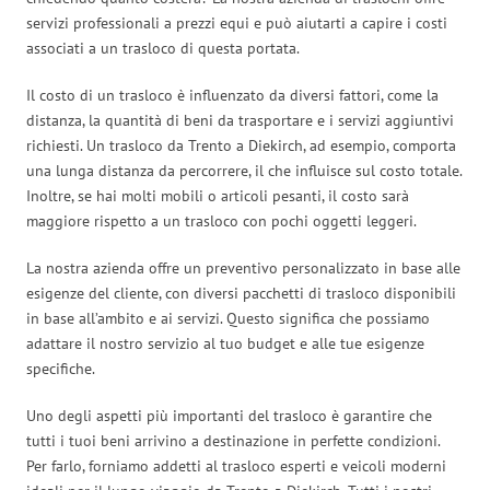
servizi professionali a prezzi equi e può aiutarti a capire i costi
associati a un trasloco di questa portata.
Il costo di un trasloco è influenzato da diversi fattori, come la
distanza, la quantità di beni da trasportare e i servizi aggiuntivi
richiesti. Un trasloco da Trento a Diekirch, ad esempio, comporta
una lunga distanza da percorrere, il che influisce sul costo totale.
Inoltre, se hai molti mobili o articoli pesanti, il costo sarà
maggiore rispetto a un trasloco con pochi oggetti leggeri.
La nostra azienda offre un preventivo personalizzato in base alle
esigenze del cliente, con diversi pacchetti di trasloco disponibili
in base all’ambito e ai servizi. Questo significa che possiamo
adattare il nostro servizio al tuo budget e alle tue esigenze
specifiche.
Uno degli aspetti più importanti del trasloco è garantire che
tutti i tuoi beni arrivino a destinazione in perfette condizioni.
Per farlo, forniamo addetti al trasloco esperti e veicoli moderni