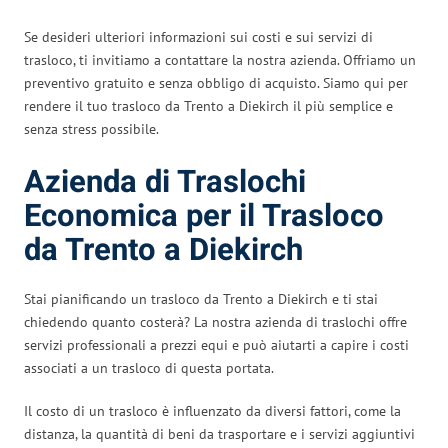
Se desideri ulteriori informazioni sui costi e sui servizi di
trasloco, ti invitiamo a contattare la nostra azienda. Offriamo un
preventivo gratuito e senza obbligo di acquisto. Siamo qui per
rendere il tuo trasloco da Trento a Diekirch il più semplice e
senza stress possibile.
Azienda di Traslochi
Economica per il Trasloco
da Trento a Diekirch
Stai pianificando un trasloco da Trento a Diekirch e ti stai
chiedendo quanto costerà? La nostra azienda di traslochi offre
servizi professionali a prezzi equi e può aiutarti a capire i costi
associati a un trasloco di questa portata.
Il costo di un trasloco è influenzato da diversi fattori, come la
distanza, la quantità di beni da trasportare e i servizi aggiuntivi