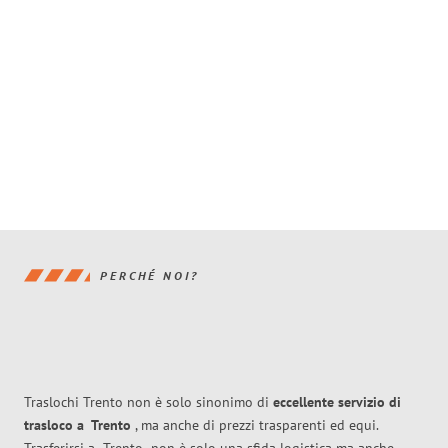
PERCHÉ NOI?
Traslochi Trento non è solo sinonimo di
eccellente
servizio di
trasloco
a
Trento
, ma anche di prezzi trasparenti ed equi.