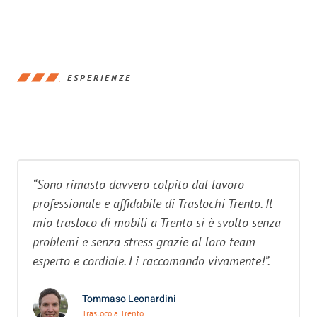
ESPERIENZE
“Sono rimasto davvero colpito dal lavoro
professionale e affidabile di Traslochi Trento. Il
mio trasloco di mobili a Trento si è svolto senza
problemi e senza stress grazie al loro team
esperto e cordiale. Li raccomando vivamente!”.
Tommaso Leonardini
Trasloco a Trento