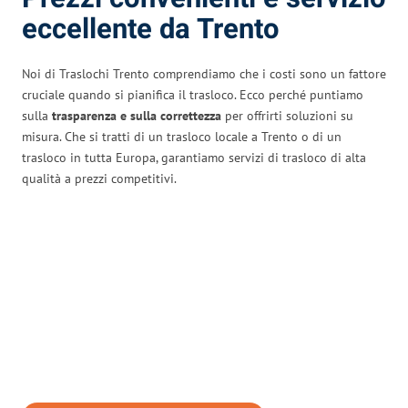
eccellente da Trento
Noi di Traslochi Trento comprendiamo che i costi sono un fattore
cruciale quando si pianifica il trasloco. Ecco perché puntiamo
sulla
trasparenza e sulla correttezza
per offrirti soluzioni su
misura. Che si tratti di un trasloco locale a Trento o di un
trasloco in tutta Europa, garantiamo servizi di trasloco di alta
qualità a prezzi competitivi.