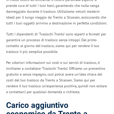
prende cura di tutti i tuoi beni, garantendo che nulla venga
danneggiato durante il trasloco. Utilizziamo veicoli moderni
ideali per il lungo viaggio da Trento a Strassen, assicurando che
tutti i tuoi oggetti arrivino a destinazione in perfette condizioni.
Tutti i dipendenti di ‘Traslochi Trento’ sono esperti e formati per
garantire un processo di trasloco senza intoppi. Dal primo
contatto al giorno del trasloco, siamo qui per rendere il tuo
trasloco il più semplice possibile.
Per ulteriori informazioni sui costi e sui servizi di trasloco, ti
invitiamo a contattare ‘Traslochi Trento’. Offriamo un preventivo
gratuito e senza impegno, così potrai avere un’idea chiara dei
costi del tuo trasloco da Trento a Strassen. Siamo qui per
rendere il tuo trasloco un’esperienza positiva, quindi non esitare
a contattarci per qualsiasi domanda o richiesta.
Carico aggiuntivo