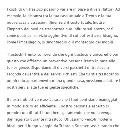
I costi di un trasloco possono variare in base a diversi fattori. Ad
esempio, la distanza tra la tua casa attuale a Trento e la tua
nuova casa a Strassen influenzerà il costo totale. Inoltre,
l’importo dei beni da trasportare può influire sul prezzo, così
come qualsiasi servizio aggiuntivo di cui potresti aver bisogno,
come l’imballaggio, lo smontaggio o il montaggio dei mobili.
‘Traslochi Trento’ comprende che ogni trasloco è unico, ed è per
questo che offriamo un preventivo personalizzato in base alle
tue esigenze. Disponiamo di diversi pacchetti di trasloco a
seconda dell’entità e dei servizi richiesti. Che tu stia traslocando
un piccolo appartamento o una grande casa, possiamo adattare i
nostri servizi alle tue esigenze specifiche.
Il nostro obiettivo è assicurare che i tuoi beni siano maneggiati
in modo sicuro ed efficiente. Il nostro personale esperto si
prende cura di tutti i tuoi beni, garantendo che nulla venga
danneggiato durante il trasloco. Utilizziamo veicoli moderni
ideali per il lungo viaggio da Trento a Strassen, assicurando che