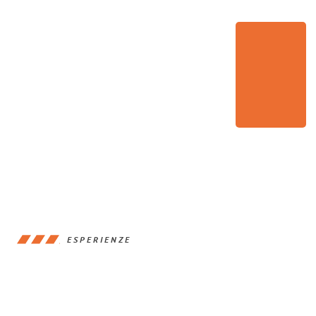
ESPERIENZE