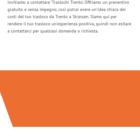
invitiamo a contattare ‘Traslochi Trento’. Offriamo un preventivo
gratuito e senza impegno, così potrai avere un’idea chiara dei
costi del tuo trasloco da Trento a Strassen. Siamo qui per
rendere il tuo trasloco un’esperienza positiva, quindi non esitare
a contattarci per qualsiasi domanda o richiesta.
Traslochi Trento in numeri: