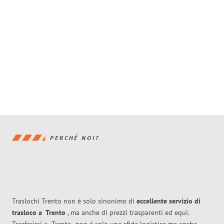
PERCHÉ NOI?
Traslochi Trento non è solo sinonimo di
eccellente
servizio di
trasloco
a
Trento
, ma anche di prezzi trasparenti ed equi.