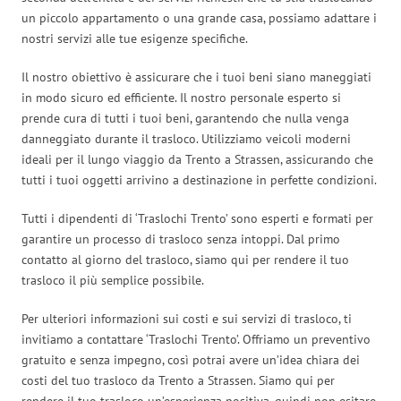
un piccolo appartamento o una grande casa, possiamo adattare i
nostri servizi alle tue esigenze specifiche.
Il nostro obiettivo è assicurare che i tuoi beni siano maneggiati
in modo sicuro ed efficiente. Il nostro personale esperto si
prende cura di tutti i tuoi beni, garantendo che nulla venga
danneggiato durante il trasloco. Utilizziamo veicoli moderni
ideali per il lungo viaggio da Trento a Strassen, assicurando che
tutti i tuoi oggetti arrivino a destinazione in perfette condizioni.
Tutti i dipendenti di ‘Traslochi Trento’ sono esperti e formati per
garantire un processo di trasloco senza intoppi. Dal primo
contatto al giorno del trasloco, siamo qui per rendere il tuo
trasloco il più semplice possibile.
Per ulteriori informazioni sui costi e sui servizi di trasloco, ti
invitiamo a contattare ‘Traslochi Trento’. Offriamo un preventivo
gratuito e senza impegno, così potrai avere un’idea chiara dei
costi del tuo trasloco da Trento a Strassen. Siamo qui per
rendere il tuo trasloco un’esperienza positiva, quindi non esitare