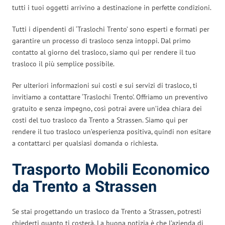
tutti i tuoi oggetti arrivino a destinazione in perfette condizioni.
Tutti i dipendenti di ‘Traslochi Trento’ sono esperti e formati per
garantire un processo di trasloco senza intoppi. Dal primo
contatto al giorno del trasloco, siamo qui per rendere il tuo
trasloco il più semplice possibile.
Per ulteriori informazioni sui costi e sui servizi di trasloco, ti
invitiamo a contattare ‘Traslochi Trento’. Offriamo un preventivo
gratuito e senza impegno, così potrai avere un’idea chiara dei
costi del tuo trasloco da Trento a Strassen. Siamo qui per
rendere il tuo trasloco un’esperienza positiva, quindi non esitare
a contattarci per qualsiasi domanda o richiesta.
Trasporto Mobili Economico
da Trento a Strassen
Se stai progettando un trasloco da Trento a Strassen, potresti
chiederti quanto ti costerà. La buona notizia è che l’azienda di