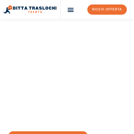
RICEVI OFFERTA
Ditta Traslochi Trento
Servizi Traslochi Trento
Costi e prezzi
TRASLOCHI TRENTO
Traslochi Trento
Bettembourg
Il tuo trasloco Trento Bettembourg può essere così facile!
Sperimenta il nostro
servizio di prima classe
e assicurati i
migliori prezzi in Trento
.
Richiedo ora la tua offerta personalizzata e fai il primo passo
verso un trasloco senza stress a Bettembourg