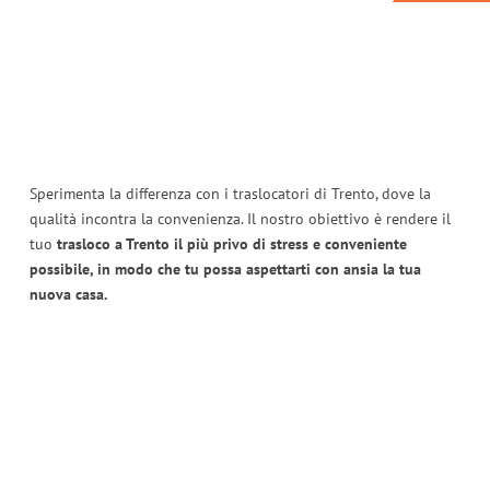
Sperimenta la differenza con i traslocatori di Trento, dove la
qualità incontra la convenienza. Il nostro obiettivo è rendere il
tuo
trasloco a Trento il più privo di stress e conveniente
possibile, in modo che tu possa aspettarti con ansia la tua
nuova casa.