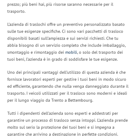
prezzo; più beni hai, più risorse saranno necessarie per il
trasporto.
L’azienda di traslochi offre un preventivo personalizzato basato
sulle tue esigenze specifiche. Ci sono vari pacchetti di trasloco
disponibili basati sull’ampiezza e sui servizi richiesti. Che tu
abbia bisogno di un servizio completo che include imballaggio,
smontaggio e rimontaggio dei
mobili
, o solo del trasporto dei
tuoi beni, l’azienda è in grado di soddisfare le tue esigenze.
Uno dei principali vantaggi dell’utilizzo di questa azienda è che
fornisce lavoratori esperti per gestire i tuoi beni in modo sicuro
ed efficiente, garantendo che nulla venga danneggiato durante il
trasporto. I veicoli utilizzati per il trasloco sono moderni e ideali
per il lungo viaggio da Trento a Bettembourg.
Tutti i dipendenti dell’azienda sono esperti e addestrati per
garantire un processo di trasloco senza intoppi. L’azienda prende
molto sul serio la protezione dei tuoi beni e si impegna a
garantire che arrivino a destinazione in perfette condizioni.