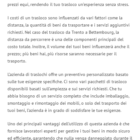
prezzi equi, rendendo il tuo trasloco un’esperienza senza stress.
I costi di un trasloco sono influenzati da vari fattori come la
distanza, la quantità di beni da trasportare e i servizi aggiuntivi
richiesti. Nel caso del trasloco da Trento a Bettembourg, la
distanza da percorrere è una delle componenti principali del
costo totale. Inoltre, il volume dei tuoi beni influenzerà anche il
prezzo; più beni hai, più risorse saranno necessarie per il
trasporto.
L’azienda di traslochi offre un preventivo personalizzato basato
sulle tue esigenze specifiche. Ci sono vari pacchetti di trasloco
disponibili basati sull’ampiezza e sui servizi richiesti. Che tu
abbia bisogno di un servizio completo che include imballaggio,
smontaggio e rimontaggio dei mobili, o solo del trasporto dei
tuoi beni, l’azienda è in grado di soddisfare le tue esigenze.
Uno dei principali vantaggi dell’utilizzo di questa azienda è che
fornisce lavoratori esperti per gestire i tuoi beni in modo sicuro
ed efficiente, garantendo che nulla venga danneggiato durante il