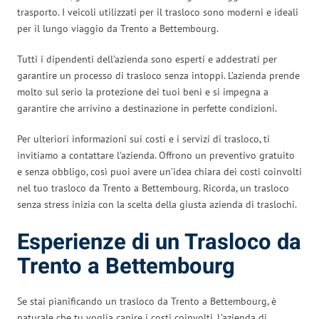
trasporto. I veicoli utilizzati per il trasloco sono moderni e ideali
per il lungo viaggio da Trento a Bettembourg.
Tutti i dipendenti dell’azienda sono esperti e addestrati per
garantire un processo di trasloco senza intoppi. L’azienda prende
molto sul serio la protezione dei tuoi beni e si impegna a
garantire che arrivino a destinazione in perfette condizioni.
Per ulteriori informazioni sui costi e i servizi di trasloco, ti
invitiamo a contattare l’azienda. Offrono un preventivo gratuito
e senza obbligo, così puoi avere un’idea chiara dei costi coinvolti
nel tuo trasloco da Trento a Bettembourg. Ricorda, un trasloco
senza stress inizia con la scelta della giusta azienda di traslochi.
Esperienze di un Trasloco da
Trento a Bettembourg
Se stai pianificando un trasloco da Trento a Bettembourg, è
naturale che tu voglia capire i costi coinvolti. L’azienda di