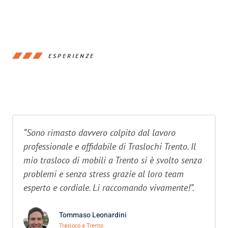
ESPERIENZE
“Sono rimasto davvero colpito dal lavoro
professionale e affidabile di Traslochi Trento. Il
mio trasloco di mobili a Trento si è svolto senza
problemi e senza stress grazie al loro team
esperto e cordiale. Li raccomando vivamente!”.
Tommaso Leonardini
Trasloco a Trento