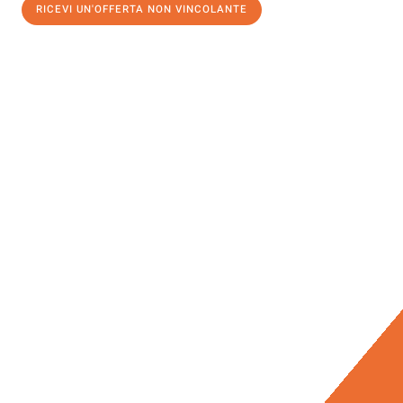
RICEVI UN'OFFERTA NON VINCOLANTE