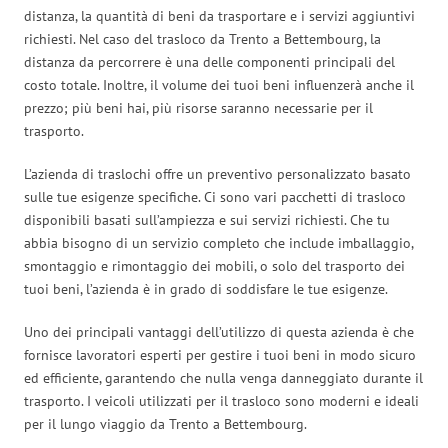
distanza, la quantità di beni da trasportare e i servizi aggiuntivi
richiesti. Nel caso del trasloco da Trento a Bettembourg, la
distanza da percorrere è una delle componenti principali del
costo totale. Inoltre, il volume dei tuoi beni influenzerà anche il
prezzo; più beni hai, più risorse saranno necessarie per il
trasporto.
L’azienda di traslochi offre un preventivo personalizzato basato
sulle tue esigenze specifiche. Ci sono vari pacchetti di trasloco
disponibili basati sull’ampiezza e sui servizi richiesti. Che tu
abbia bisogno di un servizio completo che include imballaggio,
smontaggio e rimontaggio dei mobili, o solo del trasporto dei
tuoi beni, l’azienda è in grado di soddisfare le tue esigenze.
Uno dei principali vantaggi dell’utilizzo di questa azienda è che
fornisce lavoratori esperti per gestire i tuoi beni in modo sicuro
ed efficiente, garantendo che nulla venga danneggiato durante il
trasporto. I veicoli utilizzati per il trasloco sono moderni e ideali
per il lungo viaggio da Trento a Bettembourg.