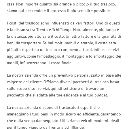
casa. Non importa quanto sia grande o piccolo il tuo trasloco,
siamo qui per rendere il processo il più semplice possibile.
I costi del trasloco sono influenzati da vari fattori. Uno di questi
è la distanza tra Trento e Schifflange. Naturalmente, più lunga è
la distanza, più alto sarà il costo. Un altro fattore è la quantità di
beni da trasportare. Se hai molti mobili o scatole, il costo sarà
più alto rispetto a un trasloco con meno articoli. Infine, i servizi
aggiuntivi, come l’imballaggio, il montaggio e lo smontaggio dei
mobili, influenzeranno il costo finale.
La nostra azienda offre un preventivo personalizzato in base alle
esigenze del cliente. Offriamo diversi pacchetti di trasloco basati
sullo scopo e sui servizi, quindi sei sicuro di trovare un
pacchetto che si adatta alle tue esigenze e al tuo budget.
La nostra azienda dispone di traslocatori esperti che
maneggiano i tuoi beni in modo sicuro ed efficiente, garantendo
che nulla venga danneggiato. Utilizziamo veicoli moderni ideali
per il lungo viaggio da Trento a Schifflange.