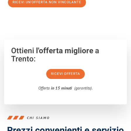
RICEVI UN'OFFERTA NON VINCOLANTE
100% non vincolante – Risposta garantita entro 15 minuti.
Ottieni
l'offerta migliore
a
Trento:
RICEVI OFFERTA
Offerta
in 15 minuti
(garantita).
CHI SIAMO
Prezzi convenienti e servizio