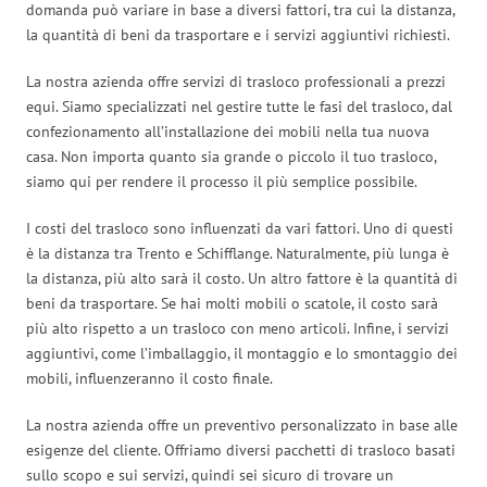
domanda può variare in base a diversi fattori, tra cui la distanza,
la quantità di beni da trasportare e i servizi aggiuntivi richiesti.
La nostra azienda offre servizi di trasloco professionali a prezzi
equi. Siamo specializzati nel gestire tutte le fasi del trasloco, dal
confezionamento all’installazione dei mobili nella tua nuova
casa. Non importa quanto sia grande o piccolo il tuo trasloco,
siamo qui per rendere il processo il più semplice possibile.
I costi del trasloco sono influenzati da vari fattori. Uno di questi
è la distanza tra Trento e Schifflange. Naturalmente, più lunga è
la distanza, più alto sarà il costo. Un altro fattore è la quantità di
beni da trasportare. Se hai molti mobili o scatole, il costo sarà
più alto rispetto a un trasloco con meno articoli. Infine, i servizi
aggiuntivi, come l’imballaggio, il montaggio e lo smontaggio dei
mobili, influenzeranno il costo finale.
La nostra azienda offre un preventivo personalizzato in base alle
esigenze del cliente. Offriamo diversi pacchetti di trasloco basati
sullo scopo e sui servizi, quindi sei sicuro di trovare un