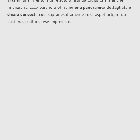
Trasferirsi a
Trento
non è solo una sfida logistica ma anche
finanziaria. Ecco perché ti offriamo
una panoramica dettagliata e
chiara dei costi,
così saprai esattamente cosa aspettarti, senza
costi nascosti o spese impreviste.