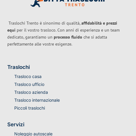
Traslochi Trento è sinonimo di qualità,
affidabilità e prezzi
equi
per il vostro trasloco. Con anni di esperienza e un team
dedicato, garantiamo un
processo fluido
che si adatta
perfettamente alle vostre esigenze.
Traslochi
Trasloco casa
Trasloco ufficio
Trasloco azienda
Trasloco internazionale
Piccoli traslochi
Servizi
Noleggio autoscale