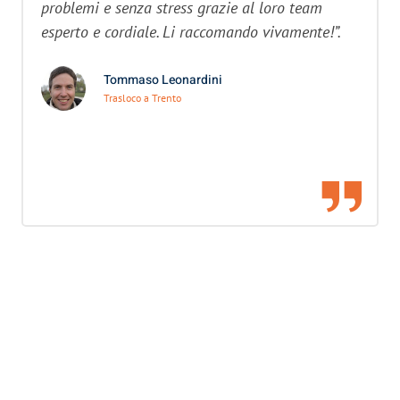
problemi e senza stress grazie al loro team
esperto e cordiale. Li raccomando vivamente!”.
Tommaso Leonardini
Trasloco a Trento