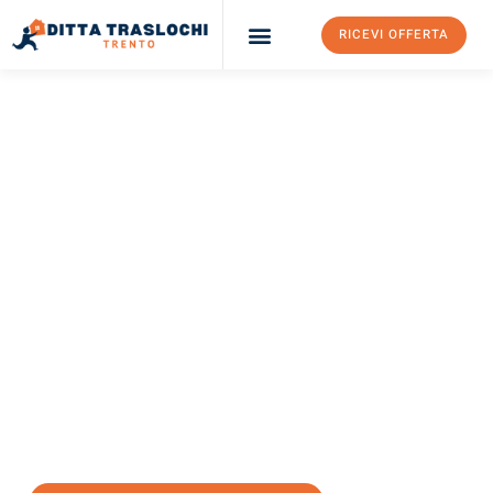
RICEVI OFFERTA
Ditta Traslochi Trento
Servizi Traslochi Trento
Costi e prezzi
TRASLOCHI TRENTO
Traslochi Trento
Bertrange
Il tuo trasloco Trento Bertrange può essere così facile!
Sperimenta il nostro
servizio di prima classe
e assicurati i
migliori prezzi in Trento
.
Richiedo ora la tua offerta personalizzata e fai il primo passo
verso un trasloco senza stress a Bertrange