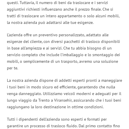
questi. Tuttavia, il numero di beni da traslocare e i servizi
aggiuntivi richiesti influenzano anche il prezzo finale. Che si
tratti di traslocare un intero appartamento o solo alcuni mobili,
la nostra azienda può adattarsi alle tue esigenze.
L’azienda offre un preventivo personalizzato, adattato alle
esigenze del cliente, con diversi pacchetti di trasloco disponibili
in base all’ampiezza e ai servizi. Che tu abbia bisogno di un
servizio completo che include l’imballaggio e lo smontaggio dei
mobili, o semplicemente di un trasporto, avremo una soluzione
per te.
La nostra azienda dispone di addetti esperti pronti a maneggiare
i tuoi beni in modo sicuro ed efficiente, garantendo che nulla
venga danneggiato. Utilizziamo veicoli moderni e adeguati per il
lungo viaggio da Trento a Viransehir, assicurando che i tuoi beni
raggiungano la loro destinazione in ottime condizioni.
Tutti i dipendenti dell’azienda sono esperti e formati per
garantire un processo di trasloco fluido. Dal primo contatto fino