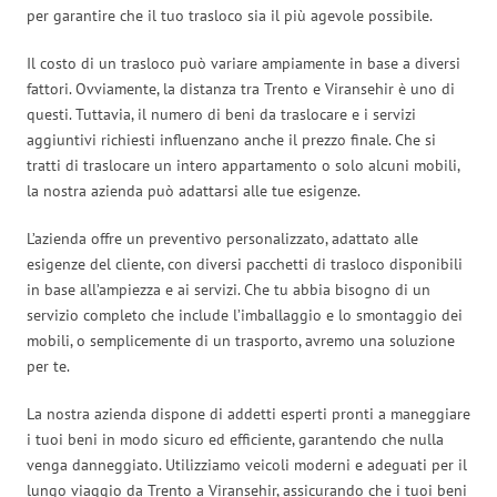
per garantire che il tuo trasloco sia il più agevole possibile.
Il costo di un trasloco può variare ampiamente in base a diversi
fattori. Ovviamente, la distanza tra Trento e Viransehir è uno di
questi. Tuttavia, il numero di beni da traslocare e i servizi
aggiuntivi richiesti influenzano anche il prezzo finale. Che si
tratti di traslocare un intero appartamento o solo alcuni mobili,
la nostra azienda può adattarsi alle tue esigenze.
L’azienda offre un preventivo personalizzato, adattato alle
esigenze del cliente, con diversi pacchetti di trasloco disponibili
in base all’ampiezza e ai servizi. Che tu abbia bisogno di un
servizio completo che include l’imballaggio e lo smontaggio dei
mobili, o semplicemente di un trasporto, avremo una soluzione
per te.
La nostra azienda dispone di addetti esperti pronti a maneggiare
i tuoi beni in modo sicuro ed efficiente, garantendo che nulla
venga danneggiato. Utilizziamo veicoli moderni e adeguati per il
lungo viaggio da Trento a Viransehir, assicurando che i tuoi beni