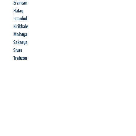
Erzincan
Hatay
Istanbul
Kirikkale
Malatya
Sakarya
Sivas
Trabzon
Richiedi ora la tua
offerta
al
miglior
prezzo !