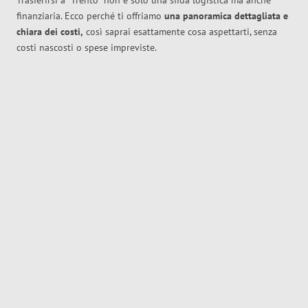
Trasferirsi a
Trento
non è solo una sfida logistica ma anche
finanziaria. Ecco perché ti offriamo
una panoramica dettagliata e
chiara dei costi,
così saprai esattamente cosa aspettarti, senza
costi nascosti o spese impreviste.