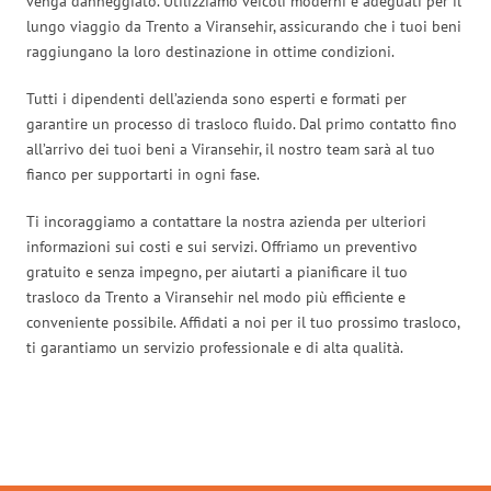
venga danneggiato. Utilizziamo veicoli moderni e adeguati per il
lungo viaggio da Trento a Viransehir, assicurando che i tuoi beni
raggiungano la loro destinazione in ottime condizioni.
Tutti i dipendenti dell’azienda sono esperti e formati per
garantire un processo di trasloco fluido. Dal primo contatto fino
all’arrivo dei tuoi beni a Viransehir, il nostro team sarà al tuo
fianco per supportarti in ogni fase.
Ti incoraggiamo a contattare la nostra azienda per ulteriori
informazioni sui costi e sui servizi. Offriamo un preventivo
gratuito e senza impegno, per aiutarti a pianificare il tuo
trasloco da Trento a Viransehir nel modo più efficiente e
conveniente possibile. Affidati a noi per il tuo prossimo trasloco,
ti garantiamo un servizio professionale e di alta qualità.
Traslochi Trento in numeri: