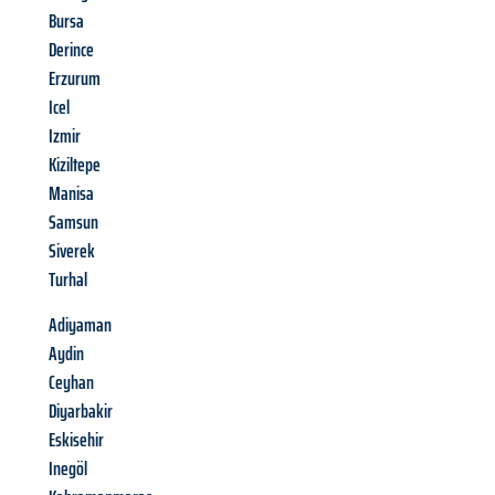
Bursa
Derince
Erzurum
Icel
Izmir
Kiziltepe
Manisa
Samsun
Siverek
Turhal
Adiyaman
Aydin
Ceyhan
Diyarbakir
Eskisehir
Inegöl