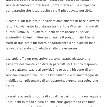
servizi di trasloco professionali, offre prezzi equi e competitivi
per garantire che il tuo trasloco sia il più agevole possibile.
Il costo di un trasloco può variare ampiamente in base a diversi
fattori. Ovviamente, la distanza tra Trento e Viransehir è uno di
questi. Tuttavia, il numero di beni da traslocare e i servizi
aggiuntivi richiesti influenzano anche il prezzo finale. Che si
tratti di traslocare un intero appartamento o solo alcuni mobili,
la nostra azienda può adattarsi alle tue esigenze.
L’azienda offre un preventivo personalizzato, adattato alle
esigenze del cliente, con diversi pacchetti di trasloco disponibili
in base all’ampiezza e ai servizi. Che tu abbia bisogno di un
servizio completo che include l’imballaggio e lo smontaggio dei
mobili, o semplicemente di un trasporto, avremo una soluzione
per te.
La nostra azienda dispone di addetti esperti pronti a maneggiare
i tuoi beni in modo sicuro ed efficiente, garantendo che nulla