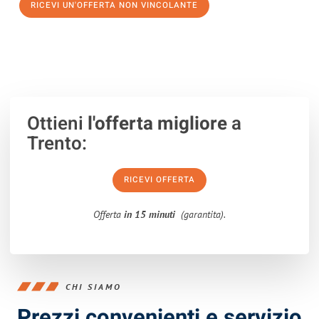
RICEVI UN'OFFERTA NON VINCOLANTE
100% non vincolante – Risposta garantita entro 15 minuti.
Ottieni
l'offerta migliore
a
Trento:
RICEVI OFFERTA
Offerta
in 15 minuti
(garantita).
CHI SIAMO
Prezzi convenienti e servizio