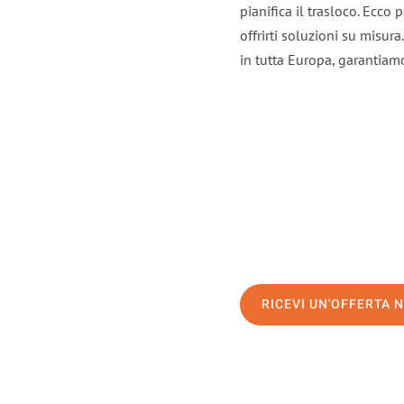
pianifica il trasloco. Ecco
offrirti soluzioni su misura
in tutta Europa, garantiamo 
RICEVI UN'OFFERTA 