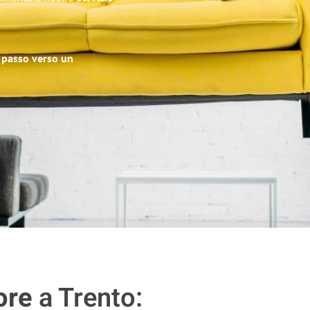
o passo verso un
ore
a Trento: