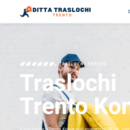
TRASLOCHI TRENTO
Traslochi
Trento
Ko
Il tuo trasloco Trento Konya può essere così facile! Spe