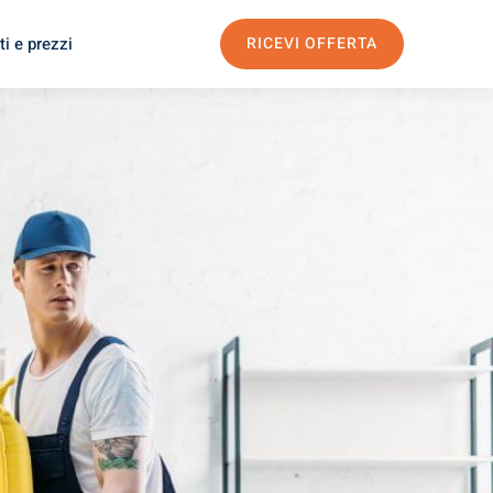
i e prezzi
RICEVI OFFERTA