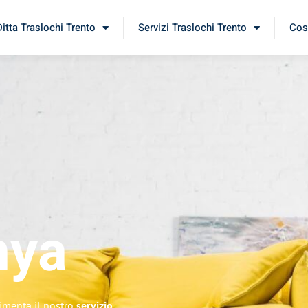
Ditta Traslochi Trento
Servizi Traslochi Trento
Cost
nya
rimenta il nostro
servizio