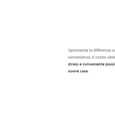
Sperimenta la differenza con
convenienza. Il nostro obie
stress e conveniente possi
nuova casa.