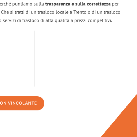
 perché puntiamo sulla
trasparenza e sulla correttezza
per
. Che si tratti di un trasloco locale a Trento o di un trasloco
servizi di trasloco di alta qualità a prezzi competitivi.
NON VINCOLANTE