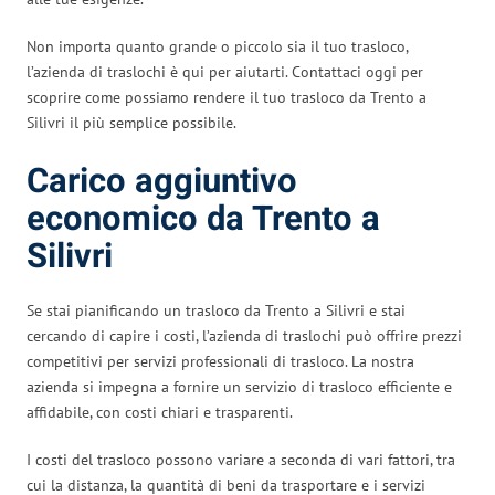
Non importa quanto grande o piccolo sia il tuo trasloco,
l’azienda di traslochi è qui per aiutarti. Contattaci oggi per
scoprire come possiamo rendere il tuo trasloco da Trento a
Silivri il più semplice possibile.
Carico aggiuntivo
economico da Trento a
Silivri
Se stai pianificando un trasloco da Trento a Silivri e stai
cercando di capire i costi, l’azienda di traslochi può offrire prezzi
competitivi per servizi professionali di trasloco. La nostra
azienda si impegna a fornire un servizio di trasloco efficiente e
affidabile, con costi chiari e trasparenti.
I costi del trasloco possono variare a seconda di vari fattori, tra
cui la distanza, la quantità di beni da trasportare e i servizi