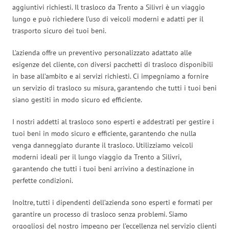
aggiuntivi richiesti. Il trasloco da Trento a Silivri è un viaggio
lungo e può richiedere l’uso di veicoli moderni e adatti per il
trasporto sicuro dei tuoi beni.
L’azienda offre un preventivo personalizzato adattato alle
esigenze del cliente, con diversi pacchetti di trasloco disponibili
in base all’ambito e ai servizi richiesti. Ci impegniamo a fornire
un servizio di trasloco su misura, garantendo che tutti i tuoi beni
siano gestiti in modo sicuro ed efficiente.
I nostri addetti al trasloco sono esperti e addestrati per gestire i
tuoi beni in modo sicuro e efficiente, garantendo che nulla
venga danneggiato durante il trasloco. Utilizziamo veicoli
moderni ideali per il lungo viaggio da Trento a Silivri,
garantendo che tutti i tuoi beni arrivino a destinazione in
perfette condizioni.
Inoltre, tutti i dipendenti dell’azienda sono esperti e formati per
garantire un processo di trasloco senza problemi. Siamo
orgogliosi del nostro impegno per l’eccellenza nel servizio clienti