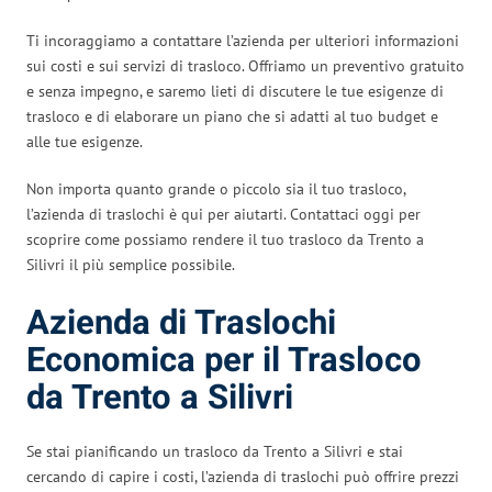
Ti incoraggiamo a contattare l’azienda per ulteriori informazioni
sui costi e sui servizi di trasloco. Offriamo un preventivo gratuito
e senza impegno, e saremo lieti di discutere le tue esigenze di
trasloco e di elaborare un piano che si adatti al tuo budget e
alle tue esigenze.
Non importa quanto grande o piccolo sia il tuo trasloco,
l’azienda di traslochi è qui per aiutarti. Contattaci oggi per
scoprire come possiamo rendere il tuo trasloco da Trento a
Silivri il più semplice possibile.
Azienda di Traslochi
Economica per il Trasloco
da Trento a Silivri
Se stai pianificando un trasloco da Trento a Silivri e stai
cercando di capire i costi, l’azienda di traslochi può offrire prezzi