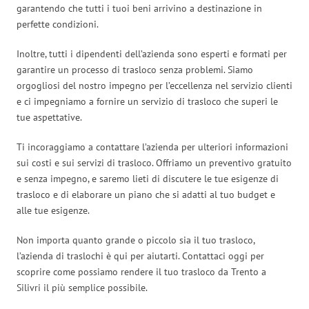
garantendo che tutti i tuoi beni arrivino a destinazione in
perfette condizioni.
Inoltre, tutti i dipendenti dell’azienda sono esperti e formati per
garantire un processo di trasloco senza problemi. Siamo
orgogliosi del nostro impegno per l’eccellenza nel servizio clienti
e ci impegniamo a fornire un servizio di trasloco che superi le
tue aspettative.
Ti incoraggiamo a contattare l’azienda per ulteriori informazioni
sui costi e sui servizi di trasloco. Offriamo un preventivo gratuito
e senza impegno, e saremo lieti di discutere le tue esigenze di
trasloco e di elaborare un piano che si adatti al tuo budget e
alle tue esigenze.
Non importa quanto grande o piccolo sia il tuo trasloco,
l’azienda di traslochi è qui per aiutarti. Contattaci oggi per
scoprire come possiamo rendere il tuo trasloco da Trento a
Silivri il più semplice possibile.