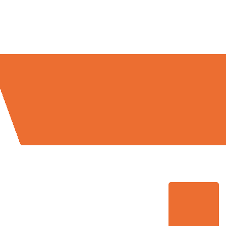
Traslochi Trento in numeri: