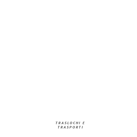
TRASLOCHI E
TRASPORTI​