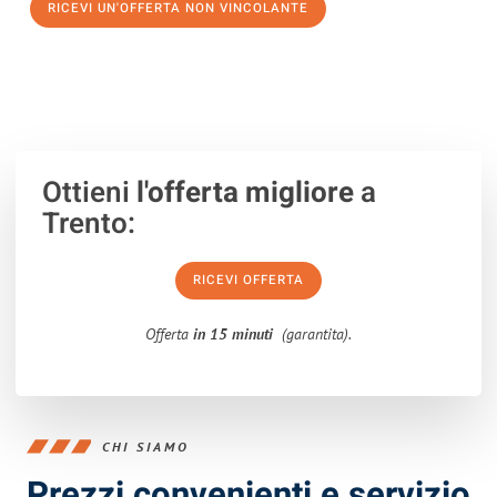
RICEVI UN'OFFERTA NON VINCOLANTE
100% non vincolante – Risposta garantita entro 15 minuti.
Ottieni
l'offerta migliore
a
Trento:
RICEVI OFFERTA
Offerta
in 15 minuti
(garantita).
CHI SIAMO
Prezzi convenienti e servizio