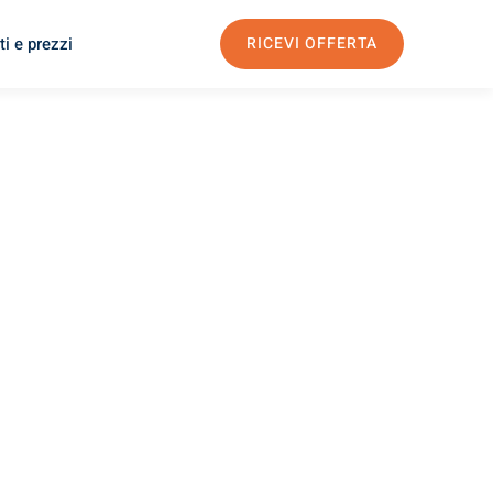
i e prezzi
RICEVI OFFERTA