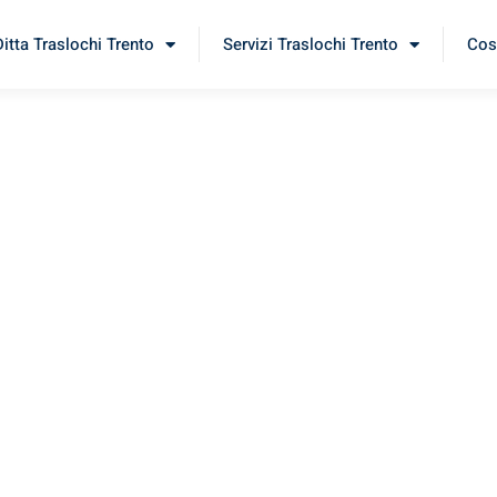
Ditta Traslochi Trento
Servizi Traslochi Trento
Cost