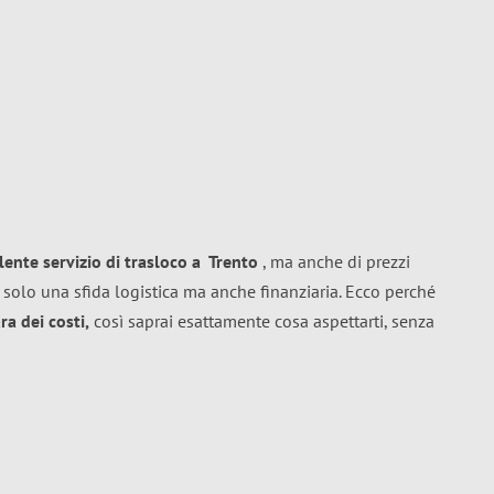
llente
servizio di trasloco
a
Trento
, ma anche di prezzi
 solo una sfida logistica ma anche finanziaria. Ecco perché
a dei costi,
così saprai esattamente cosa aspettarti, senza