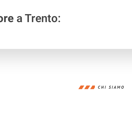
ore
a Trento:
CHI SIAMO