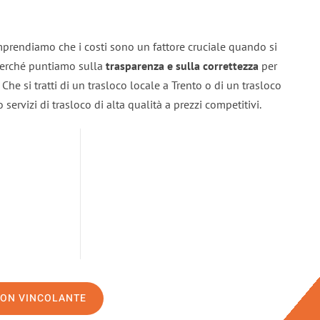
mprendiamo che i costi sono un fattore cruciale quando si
 perché puntiamo sulla
trasparenza e sulla correttezza
per
. Che si tratti di un trasloco locale a Trento o di un trasloco
servizi di trasloco di alta qualità a prezzi competitivi.
NON VINCOLANTE