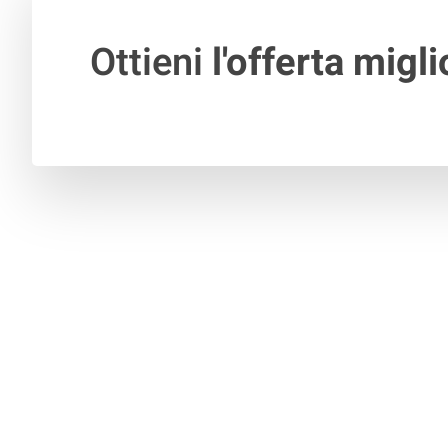
Ottieni
l'offerta migli