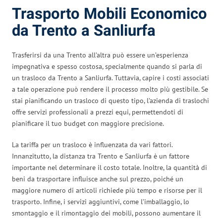
Trasporto Mobili Economico
da Trento a Sanliurfa
Trasferirsi da una Trento all’altra può essere un’esperienza
impegnativa e spesso costosa, specialmente quando si parla di
un trasloco da Trento a Sanliurfa. Tuttavia, capire i costi associati
a tale operazione può rendere il processo molto più gestibile. Se
stai pianificando un trasloco di questo tipo, l’azienda di traslochi
offre servizi professionali a prezzi equi, permettendoti di
pianificare il tuo budget con maggiore precisione.
La tariffa per un trasloco è influenzata da vari fattori.
Innanzitutto, la distanza tra Trento e Sanliurfa è un fattore
importante nel determinare il costo totale. Inoltre, la quantità di
beni da trasportare influisce anche sul prezzo, poiché un
maggiore numero di articoli richiede più tempo e risorse per il
trasporto. Infine, i servizi aggiuntivi, come l’imballaggio, lo
smontaggio e il rimontaggio dei mobili, possono aumentare il