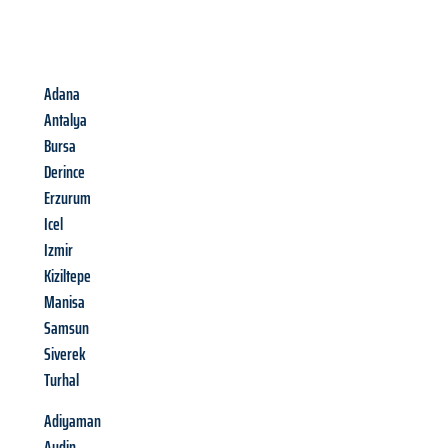
Adana
Antalya
Bursa
Derince
Erzurum
Icel
Izmir
Kiziltepe
Manisa
Samsun
Siverek
Turhal
Adiyaman
Aydin