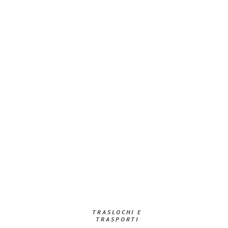
TRASLOCHI E
TRASPORTI​