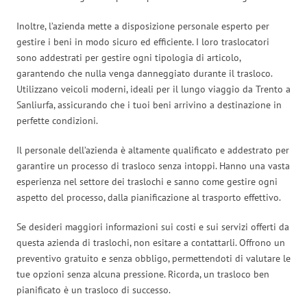
Inoltre, l’azienda mette a disposizione personale esperto per
gestire i beni in modo sicuro ed efficiente. I loro traslocatori
sono addestrati per gestire ogni tipologia di articolo,
garantendo che nulla venga danneggiato durante il trasloco.
Utilizzano veicoli moderni, ideali per il lungo viaggio da Trento a
Sanliurfa, assicurando che i tuoi beni arrivino a destinazione in
perfette condizioni.
Il personale dell’azienda è altamente qualificato e addestrato per
garantire un processo di trasloco senza intoppi. Hanno una vasta
esperienza nel settore dei traslochi e sanno come gestire ogni
aspetto del processo, dalla pianificazione al trasporto effettivo.
Se desideri maggiori informazioni sui costi e sui servizi offerti da
questa azienda di traslochi, non esitare a contattarli. Offrono un
preventivo gratuito e senza obbligo, permettendoti di valutare le
tue opzioni senza alcuna pressione. Ricorda, un trasloco ben
pianificato è un trasloco di successo.