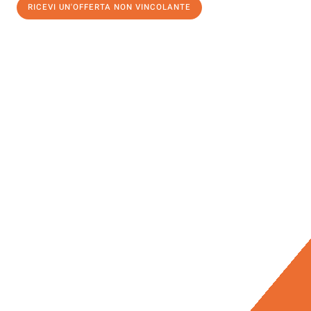
RICEVI UN'OFFERTA NON VINCOLANTE