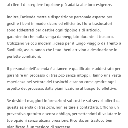
ai clienti di scegliere l’opzione più adatta alle loro esigenze.
Inoltre, l’azienda mette a disposizione personale esperto per
gestire i beni in modo sicuro ed efficiente. I loro traslocatori
sono addestrati per gestire ogni tipologia di articolo,
garantendo che nulla venga danneggiato durante il trasloco.
Utilizzano veicoli moderni, ideali per il lungo viaggio da Trento a
Sanliurfa, assicurando che i tuoi beni arrivino a destinazione in
perfette condizioni.
Il personale dell’azienda è altamente qualificato e addestrato per
garantire un processo di trasloco senza intoppi. Hanno una vasta
esperienza nel settore dei traslochi e sanno come gestire ogni
aspetto del processo, dalla pianificazione al trasporto effettivo.
Se desideri maggiori informazioni sui costi e sui servizi offerti da
questa azienda di traslochi, non esitare a contattarli. Offrono un
preventivo gratuito e senza obbligo, permettendoti di valutare le
tue opzioni senza alcuna pressione. Ricorda, un trasloco ben
pianificato è un trasloco di successo.