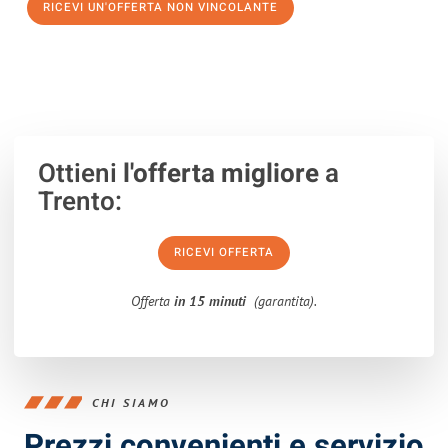
RICEVI UN'OFFERTA NON VINCOLANTE
100% non vincolante – Risposta garantita entro 15 minuti.
Ottieni
l'offerta migliore
a
Trento:
RICEVI OFFERTA
Offerta
in 15 minuti
(garantita).
CHI SIAMO
Prezzi convenienti e servizio