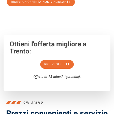
RICEVI UN'OFFERTA NON VINCOLANTE
100% non vincolante – Risposta garantita entro 15 minuti.
Ottieni
l'offerta migliore
a
Trento:
RICEVI OFFERTA
Offerta
in 15 minuti
(garantita).
CHI SIAMO
Prezzi convenienti e servizio