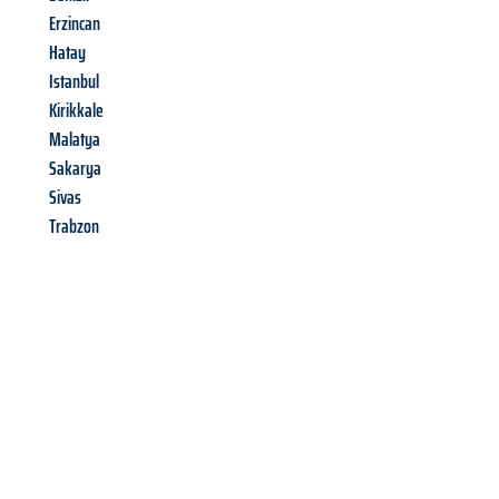
Erzincan
Hatay
Istanbul
Kirikkale
Malatya
Sakarya
Sivas
Trabzon
Richiedi ora la tua
offerta
al
miglior
prezzo !