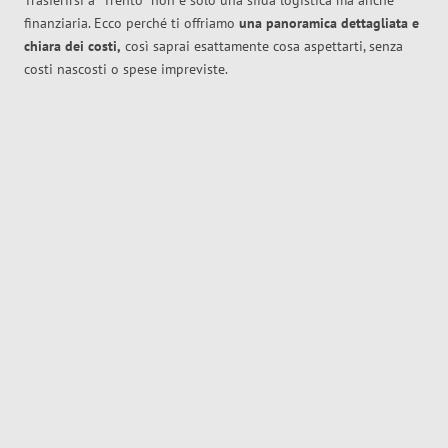
Trasferirsi a
Trento
non è solo una sfida logistica ma anche
finanziaria. Ecco perché ti offriamo
una panoramica dettagliata e
chiara dei costi,
così saprai esattamente cosa aspettarti, senza
costi nascosti o spese impreviste.