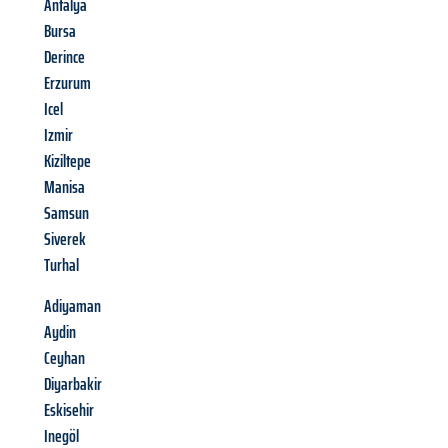
Antalya
Bursa
Derince
Erzurum
Icel
Izmir
Kiziltepe
Manisa
Samsun
Siverek
Turhal
Adiyaman
Aydin
Ceyhan
Diyarbakir
Eskisehir
Inegöl