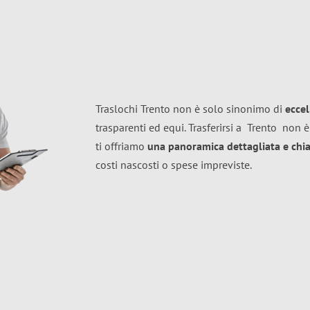
Traslochi Trento non è solo sinonimo di
ecce
trasparenti ed equi. Trasferirsi a
Trento
non è
ti offriamo
una panoramica dettagliata e chiar
costi nascosti o spese impreviste.