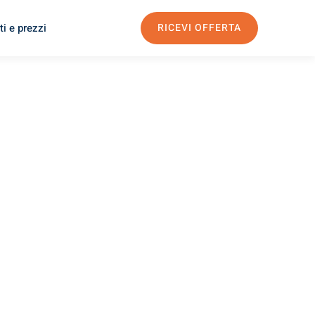
i e prezzi
RICEVI OFFERTA