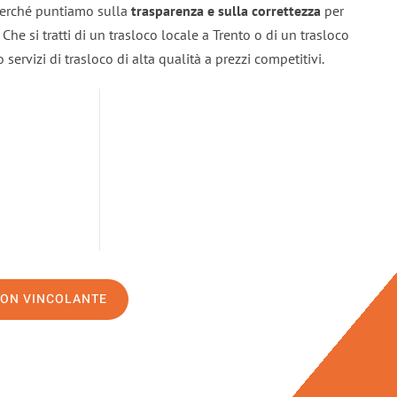
 perché puntiamo sulla
trasparenza e sulla correttezza
per
. Che si tratti di un trasloco locale a Trento o di un trasloco
servizi di trasloco di alta qualità a prezzi competitivi.
NON VINCOLANTE