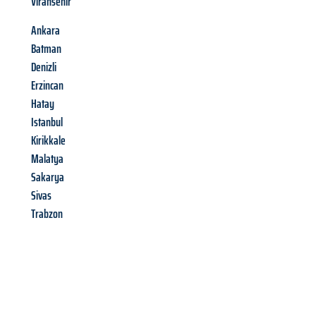
Viransehir
Ankara
Batman
Denizli
Erzincan
Hatay
Istanbul
Kirikkale
Malatya
Sakarya
Sivas
Trabzon