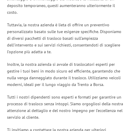
deposito temporaneo, questi aumenteranno ulteriormente il
costo.
Tuttavia, la nostra azienda è lieta di offrire un preventivo
personalizzato basato sulle tue esigenze specifiche. Disponiamo
di diversi pacchetti di trasloco basati sull’ampiezza
dell’intervento e sui servizi richiesti, consentendoti di scegliere
l’opzione più adatta a te.
Inoltre, la nostra azienda si avvale di traslocatori esperti per
gestire i tuoi beni in modo sicuro ed efficiente, garantendo che
nulla venga danneggiato durante il trasloco. Utilizziamo veicoli
moderni, ideali per il lungo viaggio da Trento a Borsa.
Tutti i nostri dipendenti sono esperti e formati per garantire un
processo di trasloco senza intoppi. Siamo orgogliosi della nostra
attenzione al dettaglio e del nostro impegno per l’eccellenza nel
servizio al cliente.
Ti invitiamo a contattare la nostra azienda per ulteriori