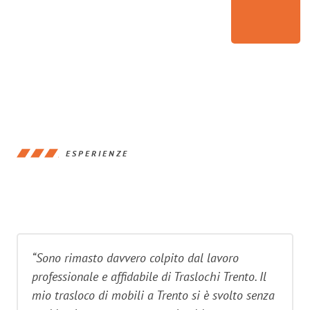
ESPERIENZE
“Sono rimasto davvero colpito dal lavoro
professionale e affidabile di Traslochi Trento. Il
mio trasloco di mobili a Trento si è svolto senza