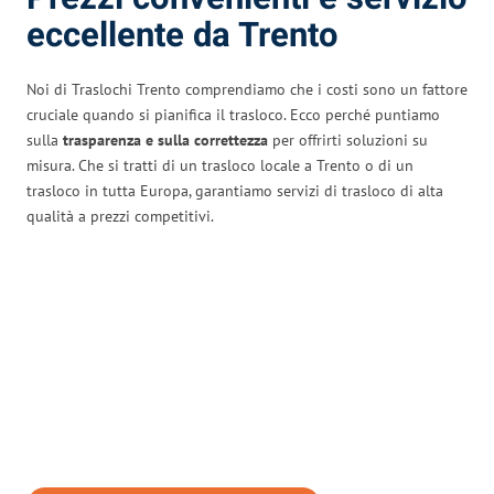
eccellente da Trento
Noi di Traslochi Trento comprendiamo che i costi sono un fattore
cruciale quando si pianifica il trasloco. Ecco perché puntiamo
sulla
trasparenza e sulla correttezza
per offrirti soluzioni su
misura. Che si tratti di un trasloco locale a Trento o di un
trasloco in tutta Europa, garantiamo servizi di trasloco di alta
qualità a prezzi competitivi.