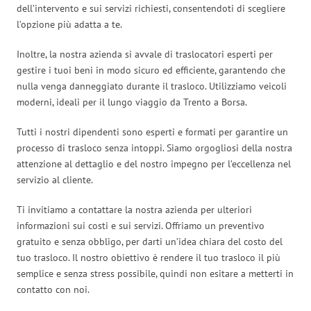
dell’intervento e sui servizi richiesti, consentendoti di scegliere
l’opzione più adatta a te.
Inoltre, la nostra azienda si avvale di traslocatori esperti per
gestire i tuoi beni in modo sicuro ed efficiente, garantendo che
nulla venga danneggiato durante il trasloco. Utilizziamo veicoli
moderni, ideali per il lungo viaggio da Trento a Borsa.
Tutti i nostri dipendenti sono esperti e formati per garantire un
processo di trasloco senza intoppi. Siamo orgogliosi della nostra
attenzione al dettaglio e del nostro impegno per l’eccellenza nel
servizio al cliente.
Ti invitiamo a contattare la nostra azienda per ulteriori
informazioni sui costi e sui servizi. Offriamo un preventivo
gratuito e senza obbligo, per darti un’idea chiara del costo del
tuo trasloco. Il nostro obiettivo è rendere il tuo trasloco il più
semplice e senza stress possibile, quindi non esitare a metterti in
contatto con noi.