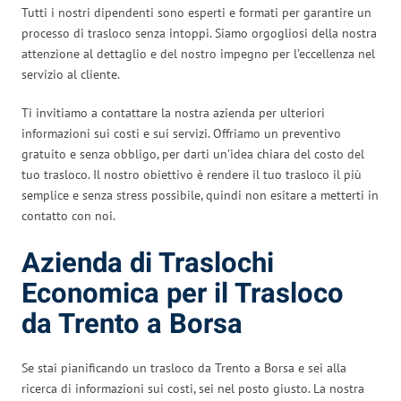
Tutti i nostri dipendenti sono esperti e formati per garantire un
processo di trasloco senza intoppi. Siamo orgogliosi della nostra
attenzione al dettaglio e del nostro impegno per l’eccellenza nel
servizio al cliente.
Ti invitiamo a contattare la nostra azienda per ulteriori
informazioni sui costi e sui servizi. Offriamo un preventivo
gratuito e senza obbligo, per darti un’idea chiara del costo del
tuo trasloco. Il nostro obiettivo è rendere il tuo trasloco il più
semplice e senza stress possibile, quindi non esitare a metterti in
contatto con noi.
Azienda di Traslochi
Economica per il Trasloco
da Trento a Borsa
Se stai pianificando un trasloco da Trento a Borsa e sei alla
ricerca di informazioni sui costi, sei nel posto giusto. La nostra