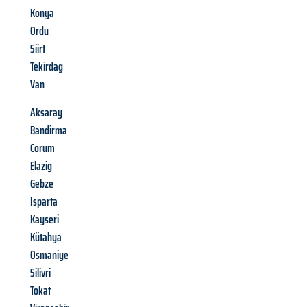
Konya
Ordu
Siirt
Tekirdag
Van
Aksaray
Bandirma
Corum
Elazig
Gebze
Isparta
Kayseri
Kütahya
Osmaniye
Silivri
Tokat