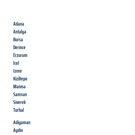
Adana
Antalya
Bursa
Derince
Erzurum
Icel
Izmir
Kiziltepe
Manisa
Samsun
Siverek
Turhal
Adiyaman
Aydin