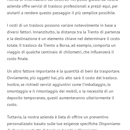
azienda offre servizi di trasloco professionali a prezzi equi, per
aiutarti a rendere questo passaggio il più semplice possibile.
I costi di un trasloco possono variare notevolmente in base a
diversi fattori. Innanzitutto, la distanza tra la Trento di partenza
e la destinazione è un elemento chiave nel determinare il costo
totale. Il trasloco da Trento a Borsa, ad esempio, comporta un
viaggio di qualche centinaio di chilometri, che influenzerà il
costo finale.
Un altro fattore importante è la quantità di beni da trasportare.
Ovviamente, più oggetti hai, più alto sarà il costo del trasloco.
Inoltre, se richiedi servizi aggiuntivi come l’imballaggio, lo
smontaggio e il rimontaggio dei mobili, o la necessità di un
deposito temporaneo, questi aumenteranno ulteriormente il
costo.
Tuttavia, la nostra azienda è lieta di offrire un preventivo
personalizzato basato sulle tue esigenze specifiche. Disponiamo