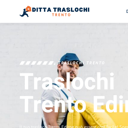
TRASLOCHI TRENTO
Traslochi
Trento
Edi
Il tuo trasloco Trento Edirne può essere così facile! Spe