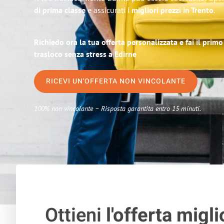
di prima classe
e assicurati i
migliori prezzi in Trento
.
Richiedo ora la tua offerta personalizzata e fai il prim
trasloco senza stress a Edirne
RICEVI UN'OFFERTA NON VINCOLANTE
100% non vincolante – Risposta garantita entro 15 minuti.
Ottieni
l'offerta migli