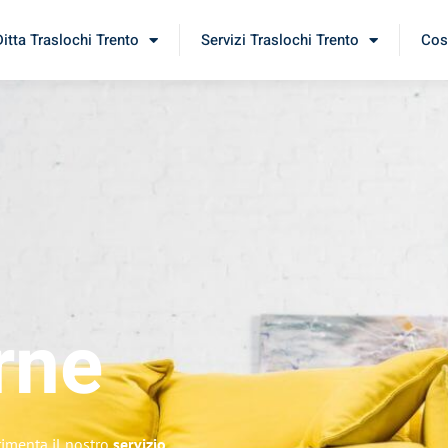
Ditta Traslochi Trento
Servizi Traslochi Trento
Cost
rne
rimenta il nostro
servizio