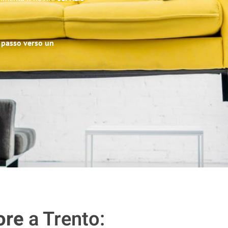
o passo verso un
ore
a Trento: