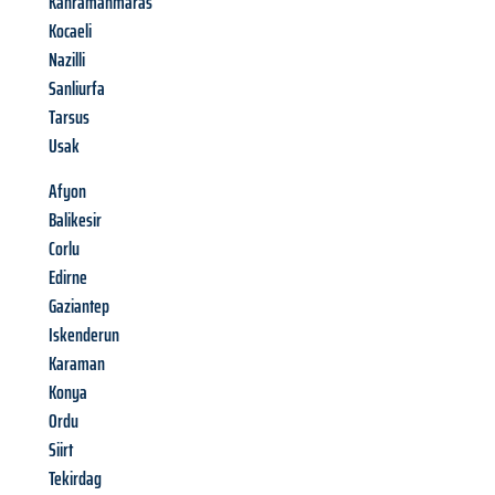
Kahramanmaras
Kocaeli
Nazilli
Sanliurfa
Tarsus
Usak
Afyon
Balikesir
Corlu
Edirne
Gaziantep
Iskenderun
Karaman
Konya
Ordu
Siirt
Tekirdag