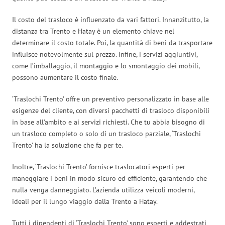
Il costo del trasloco è influenzato da vari fattori. Innanzitutto, la
distanza tra Trento e Hatay è un elemento chiave nel
determinare il costo totale. Poi, la quantità di beni da trasportare
influisce notevolmente sul prezzo. Infine, i servizi aggiuntivi,
come l’imballaggio, il montaggio e lo smontaggio dei mobili,
possono aumentare il costo finale.
‘Traslochi Trento’ offre un preventivo personalizzato in base alle
esigenze del cliente, con diversi pacchetti di trasloco disponibili
in base all’ambito e ai servizi richiesti. Che tu abbia bisogno di
un trasloco completo o solo di un trasloco parziale, ‘Traslochi
Trento’ ha la soluzione che fa per te.
Inoltre, ‘Traslochi Trento’ fornisce traslocatori esperti per
maneggiare i beni in modo sicuro ed efficiente, garantendo che
nulla venga danneggiato. L’azienda utilizza veicoli moderni,
ideali per il lungo viaggio dalla Trento a Hatay.
Tutti i dipendenti di ‘Traslochi Trento’ sono esperti e addestrati