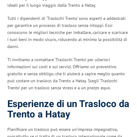
ideali per il lungo viaggio dalla Trento a Hatay.
Tutti i dipendenti di ‘Traslochi Trento’ sono esperti e addestrati
per garantire un processo di trasloco senza intoppi. Essi
conoscono le migliori tecniche per imballare, caricare e scaricare
i tuoi beni in modo sicuro, riducendo al minimo la possibilità di
danni.
Ti invitiamo a contattare ‘Traslochi Trento’ per ulteriori
informazioni sui costi e sui servizi. Offriamo un preventivo
gratuito e senza obbligo, che ti aiuterà a capire meglio quanto
può costare un trasloco da Trento a Hatay. Scegli ‘Traslochi
Trento’ per un trasloco senza stress e a un prezzo equo.
Esperienze di un Trasloco da
Trento a Hatay
Pianificare un trasloco può essere un’impresa impegnativa,
soprattutto se si tratta di un trasloco internazionale come da