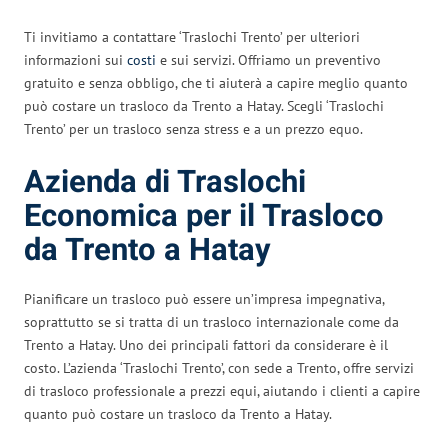
Ti invitiamo a contattare ‘Traslochi Trento’ per ulteriori
informazioni sui
costi
e sui servizi. Offriamo un preventivo
gratuito e senza obbligo, che ti aiuterà a capire meglio quanto
può costare un trasloco da Trento a Hatay. Scegli ‘Traslochi
Trento’ per un trasloco senza stress e a un prezzo equo.
Azienda di Traslochi
Economica per il Trasloco
da Trento a Hatay
Pianificare un trasloco può essere un’impresa impegnativa,
soprattutto se si tratta di un trasloco internazionale come da
Trento a Hatay. Uno dei principali fattori da considerare è il
costo. L’azienda ‘Traslochi Trento’, con sede a Trento, offre servizi
di trasloco professionale a prezzi equi, aiutando i clienti a capire
quanto può costare un trasloco da Trento a Hatay.