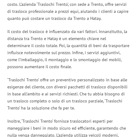
costo. L’azienda ‘Traslochi Trento’, con sede a Trento, offre servizi
di trasloco professionale a prezzi equi, aiutando i clienti a capire
quanto può costare un trasloco da Trento a Hatay.
Il costo del trasloco è influenzato da vari fattori. Innanzitutto, la
distanza tra Trento e Hatay è un elemento chiave nel
determinare il costo totale. Poi, la quantità di beni da trasportare
influisce notevolmente sul prezzo. Infine, i servizi aggiuntivi,
come l’imballaggio, il montaggio e lo smontaggio dei mobili,
possono aumentare il costo finale.
‘Traslochi Trento’ offre un preventivo personalizzato in base alle
esigenze del cliente, con diversi pacchetti di trasloco disponibili
in base all’ambito e ai servizi richiesti. Che tu abbia bisogno di
un trasloco completo o solo di un trasloco parziale, ‘Traslochi
Trento’ ha la soluzione che fa per te.
Inoltre, ‘Traslochi Trento’ fornisce traslocatori esperti per
maneggiare i beni in modo sicuro ed efficiente, garantendo che
nulla venga danneggiato. L’azienda utilizza veicoli moderni,