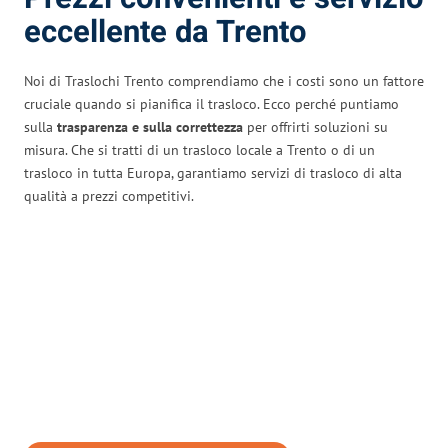
eccellente da Trento
Noi di Traslochi Trento comprendiamo che i costi sono un fattore
cruciale quando si pianifica il trasloco. Ecco perché puntiamo
sulla
trasparenza e sulla correttezza
per offrirti soluzioni su
misura. Che si tratti di un trasloco locale a Trento o di un
trasloco in tutta Europa, garantiamo servizi di trasloco di alta
qualità a prezzi competitivi.