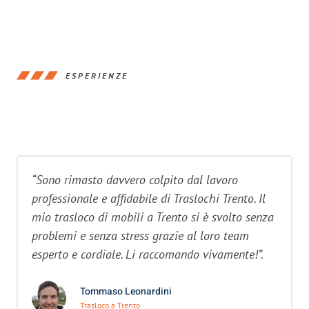
ESPERIENZE
“Sono rimasto davvero colpito dal lavoro
professionale e affidabile di Traslochi Trento. Il
mio trasloco di mobili a Trento si è svolto senza
problemi e senza stress grazie al loro team
esperto e cordiale. Li raccomando vivamente!”.
Tommaso Leonardini
Trasloco a Trento