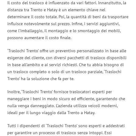
Il costo del trasloco è influenzato da vari fattori. Innanzitutto, la
distanza tra Trento e Hatay è un elemento chiave nel
determinare il costo totale. Poi, la quantità di beni da trasportare
influisce notevolmente sul prezzo. Infine, i servizi aggiuntivi,
come l’imballaggio, il montaggio e lo smontaggio dei mobili,
possono aumentare il costo finale.
‘Traslochi Trento’ offre un preventivo personalizzato in base alle
esigenze del cliente, con diversi pacchetti di trasloco disponibili
in base all’ambito e ai servizi richiesti. Che tu abbia bisogno di
un trasloco completo o solo di un trasloco parziale, ‘Traslochi
Trento’ ha la soluzione che fa per te.
Inoltre, ‘Traslochi Trento’ fornisce traslocatori esperti per
maneggiare i beni in modo sicuro ed efficiente, garantendo che
nulla venga danneggiato. L’azienda utilizza veicoli moderni,
ideali per il lungo viaggio dalla Trento a Hatay.
Tutti i dipendenti di ‘Traslochi Trento’ sono esperti e addestrati
per garantire un processo di trasloco senza intoppi. Essi