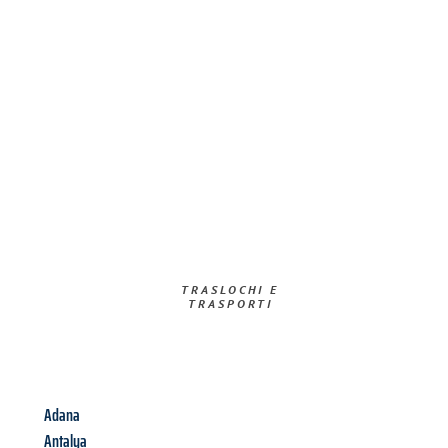
TRASLOCHI E
TRASPORTI​
Adana
Antalya