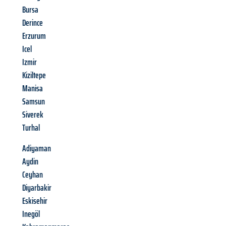
Bursa
Derince
Erzurum
Icel
Izmir
Kiziltepe
Manisa
Samsun
Siverek
Turhal
Adiyaman
Aydin
Ceyhan
Diyarbakir
Eskisehir
Inegöl