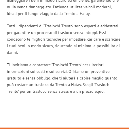
maneggiare i beni in modo sicuro ed efficiente, garantendo che
nulla venga danneggiato. L’azienda utilizza veicoli moderni,
ideali per il lungo viaggio dalla Trento a Hatay.
Tutti i dipendenti di ‘Traslochi Trento’ sono esperti e addestrati
per garantire un processo di trasloco senza intoppi. Essi
conoscono le migliori tecniche per imballare, caricare e scaricare
i tuoi beni in modo sicuro, riducendo al minimo la possibilità di
danni.
Ti invitiamo a contattare ‘Traslochi Trento’ per ulteriori
informazioni sui costi e sui servizi. Offriamo un preventivo
gratuito e senza obbligo, che ti aiuterà a capire meglio quanto
può costare un trasloco da Trento a Hatay. Scegli ‘Traslochi
Trento’ per un trasloco senza stress e a un prezzo equo.
Traslochi Trento in numeri: