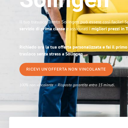
Solingen
Il tuo trasloco Trento Solingen può essere così facile! 
servizio di prima classe
e assicurati i
migliori prezzi in 
Richiedo ora la tua offerta personalizzata e fai il prim
trasloco senza stress a Solingen
RICEVI UN'OFFERTA NON VINCOLANTE
100% non vincolante – Risposta garantita entro 15 minuti.