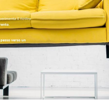
Sperimenta il nostro
Trento
.
o passo verso un