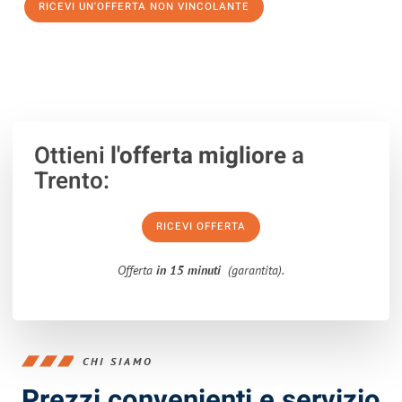
RICEVI UN'OFFERTA NON VINCOLANTE
100% non vincolante – Risposta garantita entro 15 minuti.
Ottieni
l'offerta migliore
a
Trento:
RICEVI OFFERTA
Offerta
in 15 minuti
(garantita).
CHI SIAMO
Prezzi convenienti e servizio