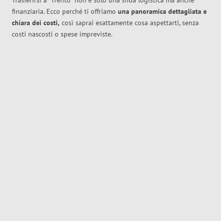
Trasferirsi a
Trento
non è solo una sfida logistica ma anche
finanziaria. Ecco perché ti offriamo
una panoramica dettagliata e
chiara dei costi,
così saprai esattamente cosa aspettarti, senza
costi nascosti o spese impreviste.