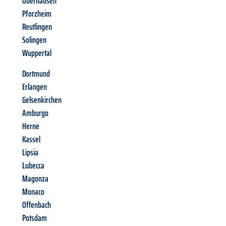
Oberhausen
Pforzheim
Reutlingen
Solingen
Wuppertal
Dortmund
Erlangen
Gelsenkirchen
Amburgo
Herne
Kassel
Lipsia
Lubecca
Magonza
Monaco
Offenbach
Potsdam