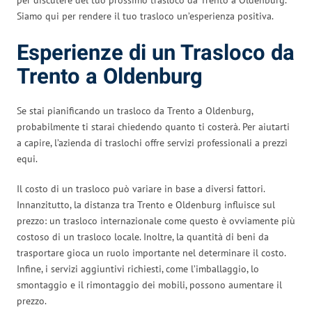
Siamo qui per rendere il tuo trasloco un’esperienza positiva.
Esperienze di un Trasloco da
Trento a Oldenburg
Se stai pianificando un trasloco da Trento a Oldenburg,
probabilmente ti starai chiedendo quanto ti costerà. Per aiutarti
a capire, l’azienda di traslochi offre servizi professionali a prezzi
equi.
Il costo di un trasloco può variare in base a diversi fattori.
Innanzitutto, la distanza tra Trento e Oldenburg influisce sul
prezzo: un trasloco internazionale come questo è ovviamente più
costoso di un trasloco locale. Inoltre, la quantità di beni da
trasportare gioca un ruolo importante nel determinare il costo.
Infine, i servizi aggiuntivi richiesti, come l’imballaggio, lo
smontaggio e il rimontaggio dei mobili, possono aumentare il
prezzo.