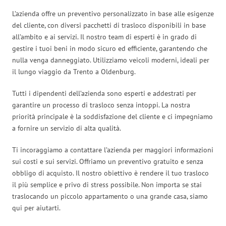
L’azienda offre un preventivo personalizzato in base alle esigenze
del cliente, con diversi pacchetti di trasloco disponibili in base
all’ambito e ai servizi. Il nostro team di esperti è in grado di
gestire i tuoi beni in modo sicuro ed efficiente, garantendo che
nulla venga danneggiato. Utilizziamo veicoli moderni, ideali per
il lungo viaggio da Trento a Oldenburg.
Tutti i dipendenti dell’azienda sono esperti e addestrati per
garantire un processo di trasloco senza intoppi. La nostra
priorità principale è la soddisfazione del cliente e ci impegniamo
a fornire un servizio di alta qualità.
Ti incoraggiamo a contattare l’azienda per maggiori informazioni
sui costi e sui servizi. Offriamo un preventivo gratuito e senza
obbligo di acquisto. Il nostro obiettivo è rendere il tuo trasloco
il più semplice e privo di stress possibile. Non importa se stai
traslocando un piccolo appartamento o una grande casa, siamo
qui per aiutarti.