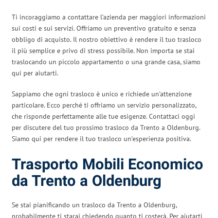
Ti incoraggiamo a contattare l’azienda per maggiori informazioni
sui costi e sui servizi. Offriamo un preventivo gratuito e senza
obbligo di acquisto. Il nostro obiettivo è rendere il tuo trasloco
il più semplice e privo di stress possibile. Non importa se stai
traslocando un piccolo appartamento o una grande casa, siamo
qui per aiutarti.
Sappiamo che ogni trasloco è unico e richiede un’attenzione
particolare. Ecco perché ti offriamo un servizio personalizzato,
che risponde perfettamente alle tue esigenze. Contattaci oggi
per discutere del tuo prossimo trasloco da Trento a Oldenburg.
Siamo qui per rendere il tuo trasloco un’esperienza positiva.
Trasporto Mobili Economico
da Trento a Oldenburg
Se stai pianificando un trasloco da Trento a Oldenburg,
probabilmente ti starai chiedendo quanto ti costerà. Per aiutarti