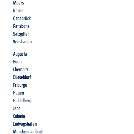
Moers
Neuss
Osnabrück
Ratisbona
Salzgitter
Wiesbaden
Augusta
Bonn
Chemnitz
Düsseldorf
Friburgo
Hagen
Heidelberg
Jena
Colonia
Ludwigshafen
Mönchengladbach