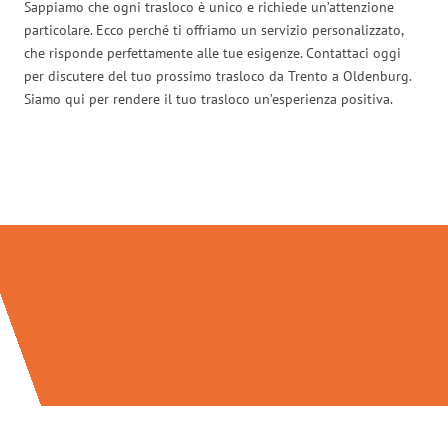
Sappiamo che ogni trasloco è unico e richiede un’attenzione
particolare. Ecco perché ti offriamo un servizio personalizzato,
che risponde perfettamente alle tue esigenze. Contattaci oggi
per discutere del tuo prossimo trasloco da Trento a Oldenburg.
Siamo qui per rendere il tuo trasloco un’esperienza positiva.
Traslochi Trento in numeri: