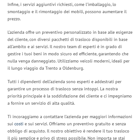
Infine, i servizi aggiuntivi richiesti, come l’imballaggio, lo
smontaggio e il rimontaggio dei mobili, possono aumentare il
prezzo.
L’azienda offre un preventivo personalizzato in base alle esigenze
del cliente, con diversi pacchetti di trasloco disponibili in base
all’ambito e ai servizi. Il nostro team di esperti è in grado di
gestire i tuoi beni in modo sicuro ed efficiente, garantendo che
nulla venga danneggiato. Utilizziamo veicoli moderni, ideali per
il lungo viaggio da Trento a Oldenburg.
Tutti i dipendenti dell’azienda sono esperti e addestrati per
garantire un processo di trasloco senza intoppi. La nostra
priorità principale è la soddisfazione del cliente e ci impegniamo
a fornire un servizio di alta qualità.
Ti incoraggiamo a contattare l’azienda per maggiori informazioni
sui
costi
e sui servizi. Offriamo un preventivo gratuito e senza
obbligo di acquisto. Il nostro obiettivo è rendere il tuo trasloco
il più semplice e privo di stress possibile. Non importa se stai