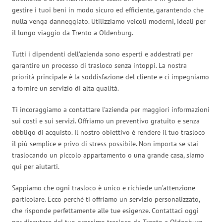
gestire i tuoi beni in modo sicuro ed efficiente, garantendo che
nulla venga danneggiato. Utilizziamo veicoli moderni, ideali per
il lungo viaggio da Trento a Oldenburg.
Tutti i dipendenti dell’azienda sono esperti e addestrati per
garantire un processo di trasloco senza intoppi. La nostra
priorità principale è la soddisfazione del cliente e ci impegniamo
a fornire un servizio di alta qualità.
Ti incoraggiamo a contattare l’azienda per maggiori informazioni
sui costi e sui servizi. Offriamo un preventivo gratuito e senza
obbligo di acquisto. Il nostro obiettivo è rendere il tuo trasloco
il più semplice e privo di stress possibile. Non importa se stai
traslocando un piccolo appartamento o una grande casa, siamo
qui per aiutarti.
Sappiamo che ogni trasloco è unico e richiede un’attenzione
particolare. Ecco perché ti offriamo un servizio personalizzato,
che risponde perfettamente alle tue esigenze. Contattaci oggi
per discutere del tuo prossimo trasloco da Trento a Oldenburg.