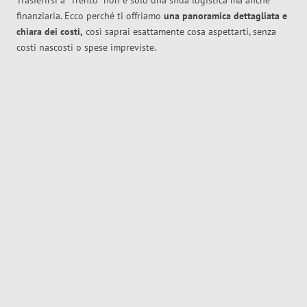
Trasferirsi a
Trento
non è solo una sfida logistica ma anche
finanziaria. Ecco perché ti offriamo
una panoramica dettagliata e
chiara dei costi,
così saprai esattamente cosa aspettarti, senza
costi nascosti o spese impreviste.