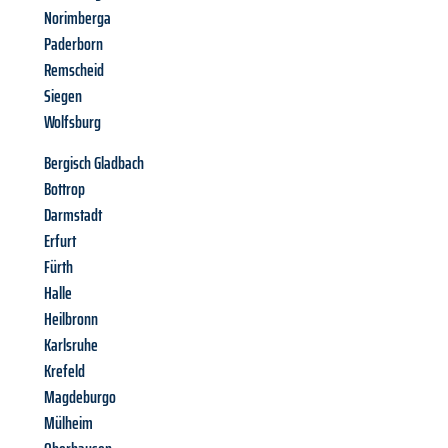
Norimberga
Paderborn
Remscheid
Siegen
Wolfsburg
Bergisch Gladbach
Bottrop
Darmstadt
Erfurt
Fürth
Halle
Heilbronn
Karlsruhe
Krefeld
Magdeburgo
Mülheim