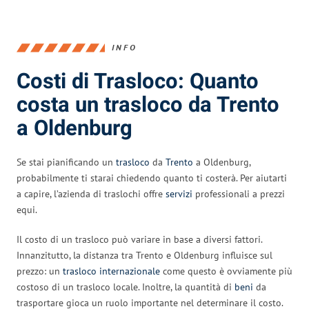
INFO
Costi di Trasloco: Quanto
costa un trasloco da Trento
a Oldenburg
Se stai pianificando un
trasloco
da
Trento
a Oldenburg,
probabilmente ti starai chiedendo quanto ti costerà. Per aiutarti
a capire, l’azienda di traslochi offre
servizi
professionali a prezzi
equi.
Il costo di un trasloco può variare in base a diversi fattori.
Innanzitutto, la distanza tra Trento e Oldenburg influisce sul
prezzo: un
trasloco internazionale
come questo è ovviamente più
costoso di un trasloco locale. Inoltre, la quantità di
beni
da
trasportare gioca un ruolo importante nel determinare il costo.