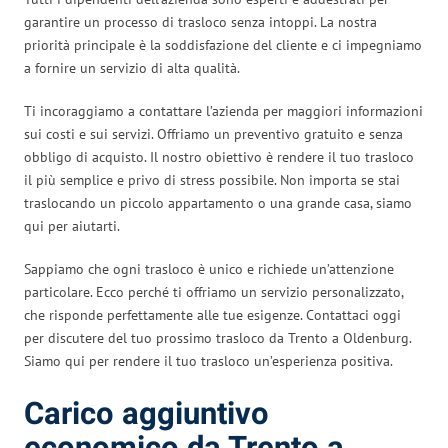
garantire un processo di trasloco senza intoppi. La nostra
priorità principale è la soddisfazione del cliente e ci impegniamo
a fornire un servizio di alta qualità.
Ti incoraggiamo a contattare l’azienda per maggiori informazioni
sui costi e sui servizi. Offriamo un preventivo gratuito e senza
obbligo di acquisto. Il nostro obiettivo è rendere il tuo trasloco
il più semplice e privo di stress possibile. Non importa se stai
traslocando un piccolo appartamento o una grande casa, siamo
qui per aiutarti.
Sappiamo che ogni trasloco è unico e richiede un’attenzione
particolare. Ecco perché ti offriamo un servizio personalizzato,
che risponde perfettamente alle tue esigenze. Contattaci oggi
per discutere del tuo prossimo trasloco da Trento a Oldenburg.
Siamo qui per rendere il tuo trasloco un’esperienza positiva.
Carico aggiuntivo