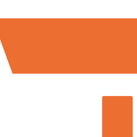
Traslochi Trento in numeri: