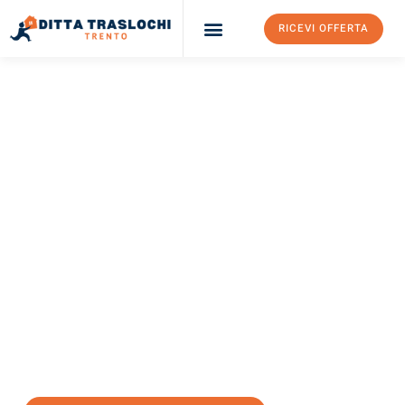
RICEVI OFFERTA
Ditta Traslochi Trento
Servizi Traslochi Trento
Costi e prezzi
TRASLOCHI TRENTO
Traslochi Trento
Mönchengladbach
Il tuo trasloco Trento Mönchengladbach può essere così facile!
Sperimenta il nostro
servizio di prima classe
e assicurati i
migliori prezzi in Trento
.
Richiedo ora la tua offerta personalizzata e fai il primo passo
verso un trasloco senza stress a Mönchengladbach