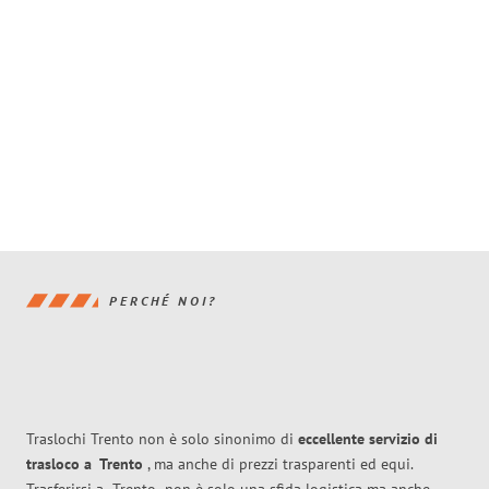
PERCHÉ NOI?
Traslochi Trento non è solo sinonimo di
eccellente
servizio di
trasloco
a
Trento
, ma anche di prezzi trasparenti ed equi.