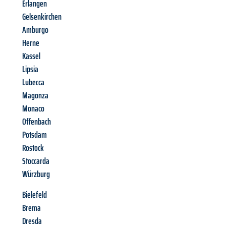
Erlangen
Gelsenkirchen
Amburgo
Herne
Kassel
Lipsia
Lubecca
Magonza
Monaco
Offenbach
Potsdam
Rostock
Stoccarda
Würzburg
Bielefeld
Brema
Dresda