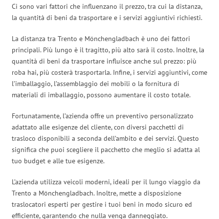
Ci sono vari fattori che influenzano il prezzo, tra cui la distanza,
la quantità di beni da trasportare e i servizi aggiuntivi richiesti.
La distanza tra Trento e Mönchengladbach è uno dei fattori
principali. Più lungo è il tragitto, più alto sarà il costo. Inoltre, la
quantità di beni da trasportare influisce anche sul prezzo: più
roba hai, più costerà trasportarla. Infine, i servizi aggiuntivi, come
l’imballaggio, l’assemblaggio dei mobili o la fornitura di
materiali di imballaggio, possono aumentare il costo totale.
Fortunatamente, l’azienda offre un preventivo personalizzato
adattato alle esigenze del cliente, con diversi pacchetti di
trasloco disponibili a seconda dell’ambito e dei servizi. Questo
significa che puoi scegliere il pacchetto che meglio si adatta al
tuo budget e alle tue esigenze.
L’azienda utilizza veicoli moderni, ideali per il lungo viaggio da
Trento a Mönchengladbach. Inoltre, mette a disposizione
traslocatori esperti per gestire i tuoi beni in modo sicuro ed
efficiente, garantendo che nulla venga danneggiato.