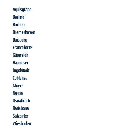
Aquisgrana
Berlino
Bochum
Bremerhaven
Duisburg
Francoforte
Gütersloh
Hannover
Ingolstadt
Coblenza
Moers
Neuss
Osnabrück
Ratisbona
Salzgitter
Wiesbaden