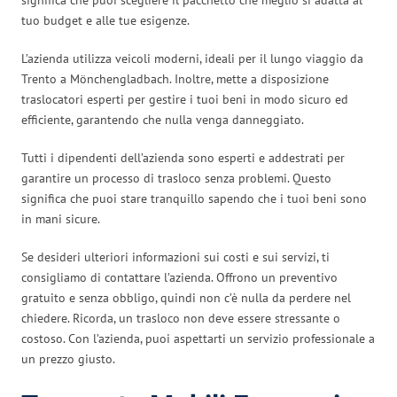
tuo budget e alle tue esigenze.
L’azienda utilizza veicoli moderni, ideali per il lungo viaggio da
Trento a Mönchengladbach. Inoltre, mette a disposizione
traslocatori esperti per gestire i tuoi beni in modo sicuro ed
efficiente, garantendo che nulla venga danneggiato.
Tutti i dipendenti dell’azienda sono esperti e addestrati per
garantire un processo di trasloco senza problemi. Questo
significa che puoi stare tranquillo sapendo che i tuoi beni sono
in mani sicure.
Se desideri ulteriori informazioni sui costi e sui servizi, ti
consigliamo di contattare l’azienda. Offrono un preventivo
gratuito e senza obbligo, quindi non c’è nulla da perdere nel
chiedere. Ricorda, un trasloco non deve essere stressante o
costoso. Con l’azienda, puoi aspettarti un servizio professionale a
un prezzo giusto.