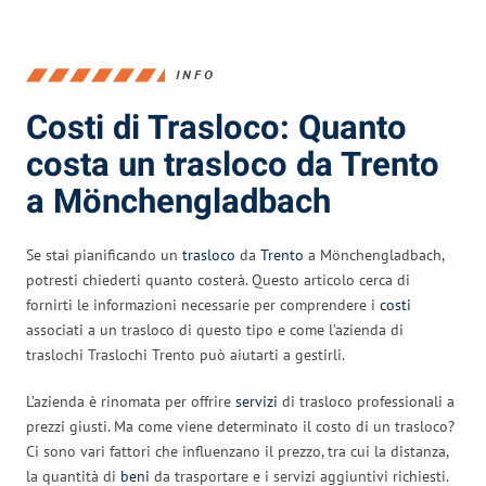
INFO
Costi di Trasloco: Quanto
costa un trasloco da Trento
a Mönchengladbach
Se stai pianificando un
trasloco
da
Trento
a Mönchengladbach,
potresti chiederti quanto costerà. Questo articolo cerca di
fornirti le informazioni necessarie per comprendere i
costi
associati a un trasloco di questo tipo e come l’azienda di
traslochi Traslochi Trento può aiutarti a gestirli.
L’azienda è rinomata per offrire
servizi
di trasloco professionali a
prezzi giusti. Ma come viene determinato il costo di un trasloco?
Ci sono vari fattori che influenzano il prezzo, tra cui la distanza,
la quantità di
beni
da trasportare e i servizi aggiuntivi richiesti.