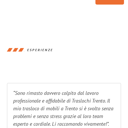
ESPERIENZE
“Sono rimasto davvero colpito dal lavoro
professionale e affidabile di Traslochi Trento. Il
mio trasloco di mobili a Trento si è svolto senza
problemi e senza stress grazie al loro team
esperto e cordiale. Li raccomando vivamente!”.