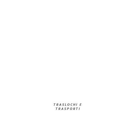
TRASLOCHI E
TRASPORTI​