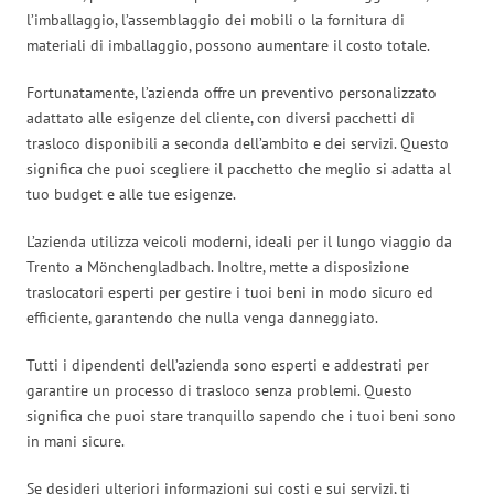
l’imballaggio, l’assemblaggio dei mobili o la fornitura di
materiali di imballaggio, possono aumentare il costo totale.
Fortunatamente, l’azienda offre un preventivo personalizzato
adattato alle esigenze del cliente, con diversi pacchetti di
trasloco disponibili a seconda dell’ambito e dei servizi. Questo
significa che puoi scegliere il pacchetto che meglio si adatta al
tuo budget e alle tue esigenze.
L’azienda utilizza veicoli moderni, ideali per il lungo viaggio da
Trento a Mönchengladbach. Inoltre, mette a disposizione
traslocatori esperti per gestire i tuoi beni in modo sicuro ed
efficiente, garantendo che nulla venga danneggiato.
Tutti i dipendenti dell’azienda sono esperti e addestrati per
garantire un processo di trasloco senza problemi. Questo
significa che puoi stare tranquillo sapendo che i tuoi beni sono
in mani sicure.
Se desideri ulteriori informazioni sui costi e sui servizi, ti