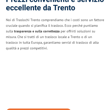
eccellente da Trento
Noi di Traslochi Trento comprendiamo che i costi sono un fattore
cruciale quando si pianifica il trasloco. Ecco perché puntiamo
sulla
trasparenza e sulla correttezza
per offrirti soluzioni su
misura. Che si tratti di un trasloco locale a Trento o di un
trasloco in tutta Europa, garantiamo servizi di trasloco di alta
qualità a prezzi competitivi.