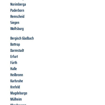
Norimberga
Paderborn
Remscheid
Siegen
Wolfsburg
Bergisch Gladbach
Bottrop
Darmstadt
Erfurt
Fürth
Halle
Heilbronn
Karlsruhe
Krefeld
Magdeburgo
Mülheim