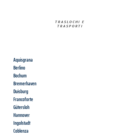
TRASLOCHI E
TRASPORTI​
Aquisgrana
Berlino
Bochum
Bremerhaven
Duisburg
Francoforte
Gütersloh
Hannover
Ingolstadt
Coblenza