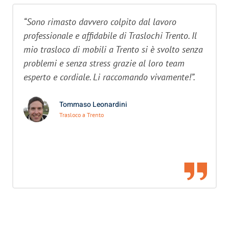
“Sono rimasto davvero colpito dal lavoro
professionale e affidabile di Traslochi Trento. Il
mio trasloco di mobili a Trento si è svolto senza
problemi e senza stress grazie al loro team
esperto e cordiale. Li raccomando vivamente!”.
Tommaso Leonardini
Trasloco a Trento