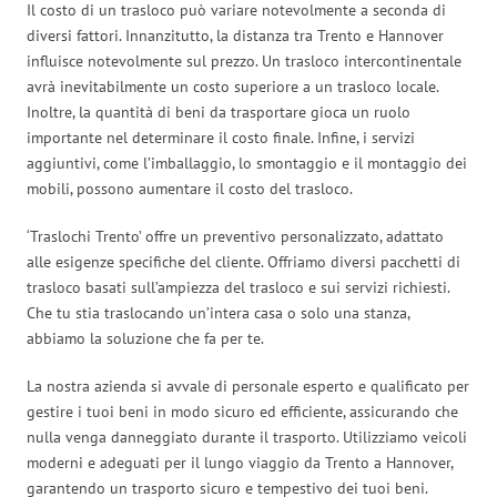
Il costo di un trasloco può variare notevolmente a seconda di
diversi fattori. Innanzitutto, la distanza tra Trento e Hannover
influisce notevolmente sul prezzo. Un trasloco intercontinentale
avrà inevitabilmente un costo superiore a un trasloco locale.
Inoltre, la quantità di beni da trasportare gioca un ruolo
importante nel determinare il costo finale. Infine, i servizi
aggiuntivi, come l’imballaggio, lo smontaggio e il montaggio dei
mobili, possono aumentare il costo del trasloco.
‘Traslochi Trento’ offre un preventivo personalizzato, adattato
alle esigenze specifiche del cliente. Offriamo diversi pacchetti di
trasloco basati sull’ampiezza del trasloco e sui servizi richiesti.
Che tu stia traslocando un’intera casa o solo una stanza,
abbiamo la soluzione che fa per te.
La nostra azienda si avvale di personale esperto e qualificato per
gestire i tuoi beni in modo sicuro ed efficiente, assicurando che
nulla venga danneggiato durante il trasporto. Utilizziamo veicoli
moderni e adeguati per il lungo viaggio da Trento a Hannover,
garantendo un trasporto sicuro e tempestivo dei tuoi beni.