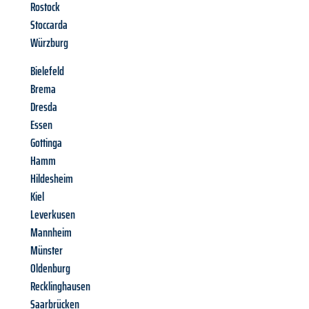
Rostock
Stoccarda
Würzburg
Bielefeld
Brema
Dresda
Essen
Gottinga
Hamm
Hildesheim
Kiel
Leverkusen
Mannheim
Münster
Oldenburg
Recklinghausen
Saarbrücken