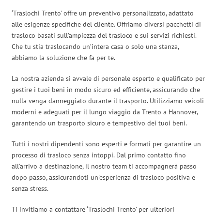
‘Traslochi Trento’ offre un preventivo personalizzato, adattato
alle esigenze specifiche del cliente. Offriamo diversi pacchetti di
trasloco basati sull’ampiezza del trasloco e sui servizi richiesti.
Che tu stia traslocando un’intera casa o solo una stanza,
abbiamo la soluzione che fa per te.
La nostra azienda si avvale di personale esperto e qualificato per
gestire i tuoi beni in modo sicuro ed efficiente, assicurando che
nulla venga danneggiato durante il trasporto. Utilizziamo veicoli
moderni e adeguati per il lungo viaggio da Trento a Hannover,
garantendo un trasporto sicuro e tempestivo dei tuoi beni.
Tutti i nostri dipendenti sono esperti e formati per garantire un
processo di trasloco senza intoppi. Dal primo contatto fino
all’arrivo a destinazione, il nostro team ti accompagnerà passo
dopo passo, assicurandoti un’esperienza di trasloco positiva e
senza stress.
Ti invitiamo a contattare ‘Traslochi Trento’ per ulteriori