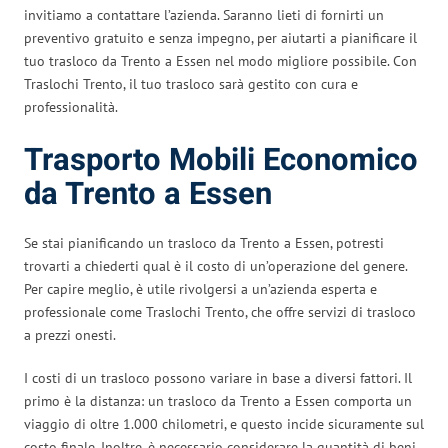
invitiamo a contattare l’azienda. Saranno lieti di fornirti un
preventivo gratuito e senza impegno, per aiutarti a pianificare il
tuo trasloco da Trento a Essen nel modo migliore possibile. Con
Traslochi Trento, il tuo trasloco sarà gestito con cura e
professionalità.
Trasporto Mobili Economico
da Trento a Essen
Se stai pianificando un trasloco da Trento a Essen, potresti
trovarti a chiederti qual è il costo di un’operazione del genere.
Per capire meglio, è utile rivolgersi a un’azienda esperta e
professionale come Traslochi Trento, che offre servizi di trasloco
a prezzi onesti.
I costi di un trasloco possono variare in base a diversi fattori. Il
primo è la distanza: un trasloco da Trento a Essen comporta un
viaggio di oltre 1.000 chilometri, e questo incide sicuramente sul
costo finale. Inoltre, è necessario considerare la quantità di beni