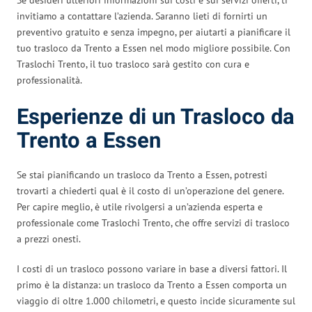
invitiamo a contattare l’azienda. Saranno lieti di fornirti un
preventivo gratuito e senza impegno, per aiutarti a pianificare il
tuo trasloco da Trento a Essen nel modo migliore possibile. Con
Traslochi Trento, il tuo trasloco sarà gestito con cura e
professionalità.
Esperienze di un Trasloco da
Trento a Essen
Se stai pianificando un trasloco da Trento a Essen, potresti
trovarti a chiederti qual è il costo di un’operazione del genere.
Per capire meglio, è utile rivolgersi a un’azienda esperta e
professionale come Traslochi Trento, che offre servizi di trasloco
a prezzi onesti.
I costi di un trasloco possono variare in base a diversi fattori. Il
primo è la distanza: un trasloco da Trento a Essen comporta un
viaggio di oltre 1.000 chilometri, e questo incide sicuramente sul