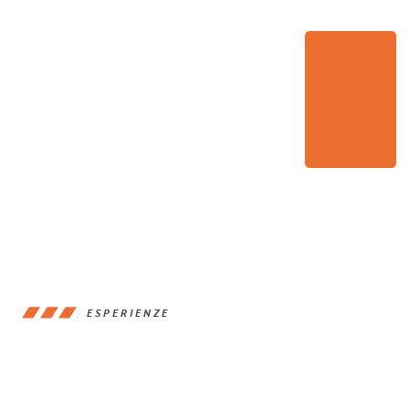
ESPERIENZE