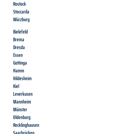
Rostock
Stoccarda
Würzburg
Bielefeld
Brema
Dresda
Essen
Gottinga
Hamm
Hildesheim
Kiel
Leverkusen
Mannheim
Münster
Oldenburg
Recklinghausen
Saarbrücken