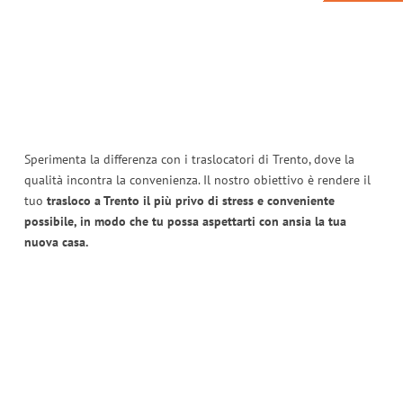
Sperimenta la differenza con i traslocatori di Trento, dove la
qualità incontra la convenienza. Il nostro obiettivo è rendere il
tuo
trasloco a Trento il più privo di stress e conveniente
possibile, in modo che tu possa aspettarti con ansia la tua
nuova casa.