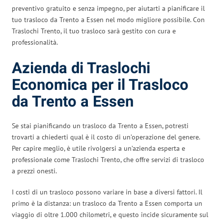
preventivo gratuito e senza impegno, per aiutarti a pianificare il
tuo trasloco da Trento a Essen nel modo migliore possibile. Con
Traslochi Trento, il tuo trasloco sarà gestito con cura e
professionalità.
Azienda di Traslochi
Economica per il Trasloco
da Trento a Essen
Se stai pianificando un trasloco da Trento a Essen, potresti
trovarti a chiederti qual è il costo di un’operazione del genere.
Per capire meglio, è utile rivolgersi a un’azienda esperta e
professionale come Traslochi Trento, che offre servizi di trasloco
a prezzi onesti.
I costi di un trasloco possono variare in base a diversi fattori. Il
primo è la distanza: un trasloco da Trento a Essen comporta un
viaggio di oltre 1.000 chilometri, e questo incide sicuramente sul