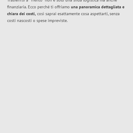
Trasferirsi a
Trento
non è solo una sfida logistica ma anche
finanziaria. Ecco perché ti offriamo
una panoramica dettagliata e
chiara dei costi,
così saprai esattamente cosa aspettarti, senza
costi nascosti o spese impreviste.