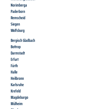
Norimberga
Paderborn
Remscheid
Siegen
Wolfsburg
Bergisch Gladbach
Bottrop
Darmstadt
Erfurt
Fürth
Halle
Heilbronn
Karlsruhe
Krefeld
Magdeburgo
Mülheim