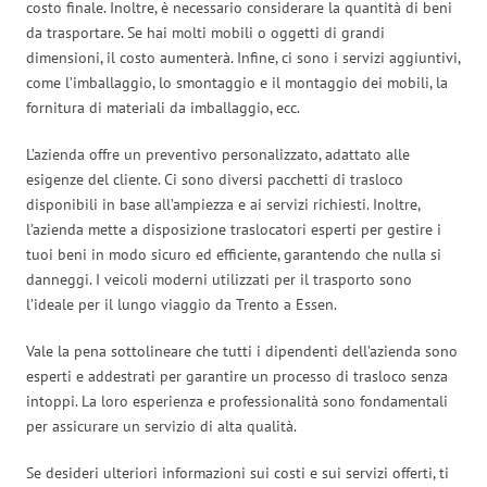
costo finale. Inoltre, è necessario considerare la quantità di beni
da trasportare. Se hai molti mobili o oggetti di grandi
dimensioni, il costo aumenterà. Infine, ci sono i servizi aggiuntivi,
come l’imballaggio, lo smontaggio e il montaggio dei mobili, la
fornitura di materiali da imballaggio, ecc.
L’azienda offre un preventivo personalizzato, adattato alle
esigenze del cliente. Ci sono diversi pacchetti di trasloco
disponibili in base all’ampiezza e ai servizi richiesti. Inoltre,
l’azienda mette a disposizione traslocatori esperti per gestire i
tuoi beni in modo sicuro ed efficiente, garantendo che nulla si
danneggi. I veicoli moderni utilizzati per il trasporto sono
l’ideale per il lungo viaggio da Trento a Essen.
Vale la pena sottolineare che tutti i dipendenti dell’azienda sono
esperti e addestrati per garantire un processo di trasloco senza
intoppi. La loro esperienza e professionalità sono fondamentali
per assicurare un servizio di alta qualità.
Se desideri ulteriori informazioni sui costi e sui servizi offerti, ti