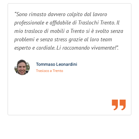
“Sono rimasto davvero colpito dal lavoro
professionale e affidabile di Traslochi Trento. Il
mio trasloco di mobili a Trento si è svolto senza
problemi e senza stress grazie al loro team
esperto e cordiale. Li raccomando vivamente!”.
Tommaso Leonardini
Trasloco a Trento