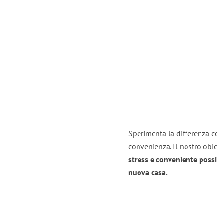
Sperimenta la differenza con
convenienza. Il nostro obie
stress e conveniente possi
nuova casa.