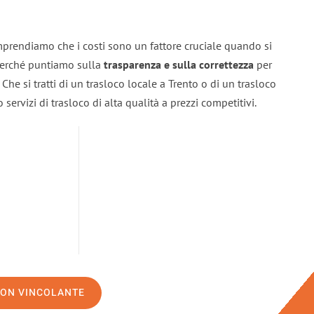
mprendiamo che i costi sono un fattore cruciale quando si
 perché puntiamo sulla
trasparenza e sulla correttezza
per
. Che si tratti di un trasloco locale a Trento o di un trasloco
servizi di trasloco di alta qualità a prezzi competitivi.
NON VINCOLANTE