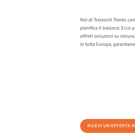
Noi di Traslochi Trento co
pianifica il trasloco. Ecco
offrirti soluzioni su misura
in tutta Europa, garantiamo 
RICEVI UN'OFFERTA 