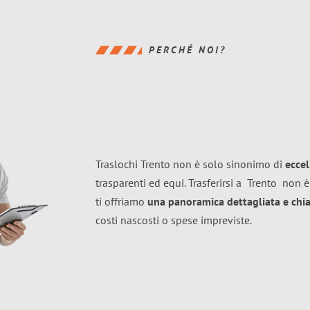
PERCHÉ NOI?
Traslochi Trento non è solo sinonimo di
ecce
trasparenti ed equi. Trasferirsi a
Trento
non è
ti offriamo
una panoramica dettagliata e chiar
costi nascosti o spese impreviste.