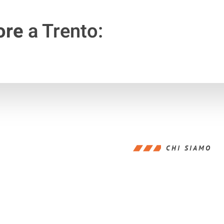
ore
a Trento:
CHI SIAMO