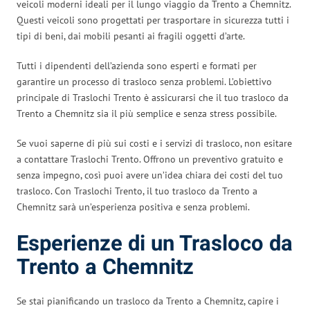
veicoli moderni ideali per il lungo viaggio da Trento a Chemnitz.
Questi veicoli sono progettati per trasportare in sicurezza tutti i
tipi di beni, dai mobili pesanti ai fragili oggetti d’arte.
Tutti i dipendenti dell’azienda sono esperti e formati per
garantire un processo di trasloco senza problemi. L’obiettivo
principale di Traslochi Trento è assicurarsi che il tuo trasloco da
Trento a Chemnitz sia il più semplice e senza stress possibile.
Se vuoi saperne di più sui costi e i servizi di trasloco, non esitare
a contattare Traslochi Trento. Offrono un preventivo gratuito e
senza impegno, così puoi avere un’idea chiara dei costi del tuo
trasloco. Con Traslochi Trento, il tuo trasloco da Trento a
Chemnitz sarà un’esperienza positiva e senza problemi.
Esperienze di un Trasloco da
Trento a Chemnitz
Se stai pianificando un trasloco da Trento a Chemnitz, capire i