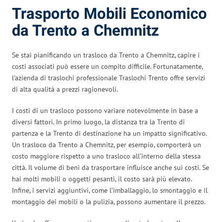
Trasporto Mobili Economico
da Trento a Chemnitz
Se stai pianificando un trasloco da Trento a Chemnitz, capire i
costi associati può essere un compito difficile. Fortunatamente,
l’azienda di traslochi professionale Traslochi Trento offre servizi
di alta qualità a prezzi ragionevoli.
I costi di un trasloco possono variare notevolmente in base a
diversi fattori. In primo luogo, la distanza tra la Trento di
partenza e la Trento di destinazione ha un impatto significativo.
Un trasloco da Trento a Chemnitz, per esempio, comporterà un
costo maggiore rispetto a uno trasloco all’interno della stessa
città. Il volume di beni da trasportare influisce anche sui costi. Se
hai molti mobili o oggetti pesanti, il costo sarà più elevato.
Infine, i servizi aggiuntivi, come l’imballaggio, lo smontaggio e il
montaggio dei mobili o la pulizia, possono aumentare il prezzo.