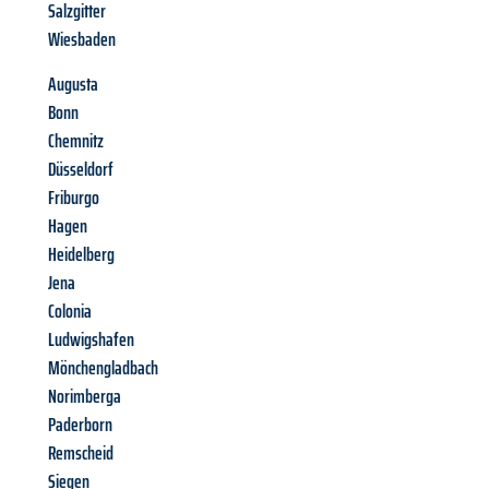
Salzgitter
Wiesbaden
Augusta
Bonn
Chemnitz
Düsseldorf
Friburgo
Hagen
Heidelberg
Jena
Colonia
Ludwigshafen
Mönchengladbach
Norimberga
Paderborn
Remscheid
Siegen