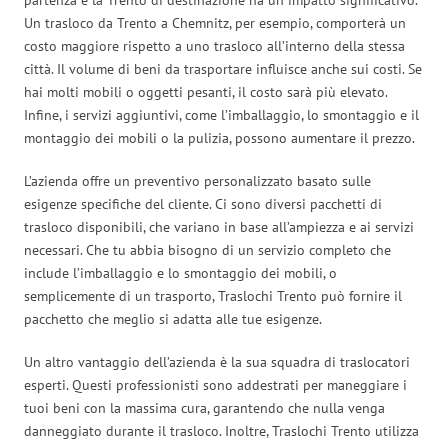
Un trasloco da Trento a Chemnitz, per esempio, comporterà un
costo maggiore rispetto a uno trasloco all’interno della stessa
città. Il volume di beni da trasportare influisce anche sui costi. Se
hai molti mobili o oggetti pesanti, il costo sarà più elevato.
Infine, i servizi aggiuntivi, come l’imballaggio, lo smontaggio e il
montaggio dei mobili o la pulizia, possono aumentare il prezzo.
L’azienda offre un preventivo personalizzato basato sulle
esigenze specifiche del cliente. Ci sono diversi pacchetti di
trasloco disponibili, che variano in base all’ampiezza e ai servizi
necessari. Che tu abbia bisogno di un servizio completo che
include l’imballaggio e lo smontaggio dei mobili, o
semplicemente di un trasporto, Traslochi Trento può fornire il
pacchetto che meglio si adatta alle tue esigenze.
Un altro vantaggio dell’azienda è la sua squadra di traslocatori
esperti. Questi professionisti sono addestrati per maneggiare i
tuoi beni con la massima cura, garantendo che nulla venga
danneggiato durante il trasloco. Inoltre, Traslochi Trento utilizza