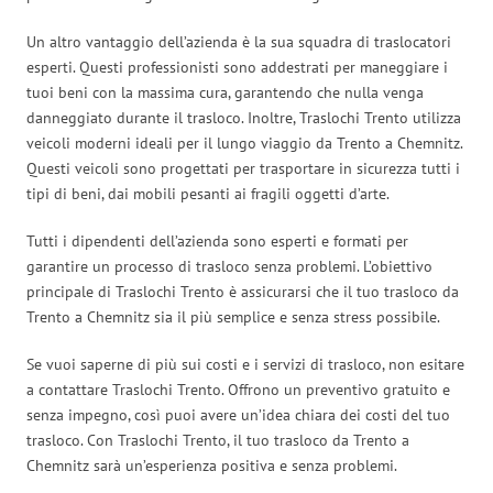
Un altro vantaggio dell’azienda è la sua squadra di traslocatori
esperti. Questi professionisti sono addestrati per maneggiare i
tuoi beni con la massima cura, garantendo che nulla venga
danneggiato durante il trasloco. Inoltre, Traslochi Trento utilizza
veicoli moderni ideali per il lungo viaggio da Trento a Chemnitz.
Questi veicoli sono progettati per trasportare in sicurezza tutti i
tipi di beni, dai mobili pesanti ai fragili oggetti d’arte.
Tutti i dipendenti dell’azienda sono esperti e formati per
garantire un processo di trasloco senza problemi. L’obiettivo
principale di Traslochi Trento è assicurarsi che il tuo trasloco da
Trento a Chemnitz sia il più semplice e senza stress possibile.
Se vuoi saperne di più sui costi e i servizi di trasloco, non esitare
a contattare Traslochi Trento. Offrono un preventivo gratuito e
senza impegno, così puoi avere un’idea chiara dei costi del tuo
trasloco. Con Traslochi Trento, il tuo trasloco da Trento a
Chemnitz sarà un’esperienza positiva e senza problemi.