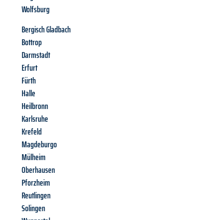
Wolfsburg
Bergisch Gladbach
Bottrop
Darmstadt
Erfurt
Fürth
Halle
Heilbronn
Karlsruhe
Krefeld
Magdeburgo
Mülheim
Oberhausen
Pforzheim
Reutlingen
Solingen