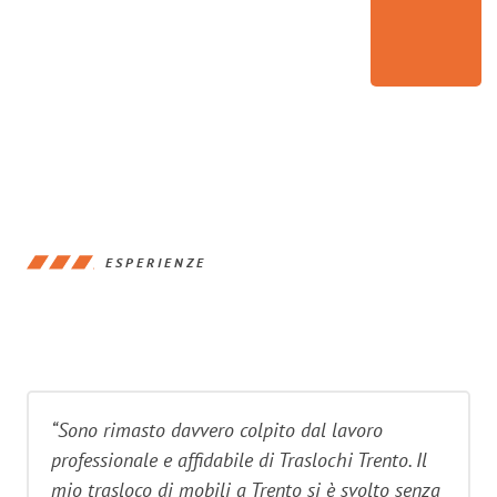
ESPERIENZE
“Sono rimasto davvero colpito dal lavoro
professionale e affidabile di Traslochi Trento. Il
mio trasloco di mobili a Trento si è svolto senza