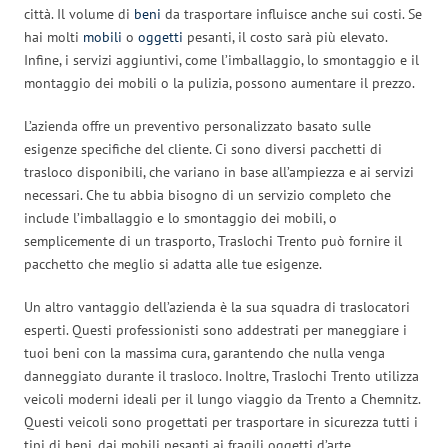
città. Il volume di
beni
da trasportare influisce anche sui costi. Se
hai molti
mobili
o
oggetti
pesanti, il costo sarà più elevato.
Infine, i servizi aggiuntivi, come l’imballaggio, lo smontaggio e il
montaggio dei mobili o la pulizia, possono aumentare il prezzo.
L’azienda offre un preventivo personalizzato basato sulle
esigenze specifiche del cliente. Ci sono diversi pacchetti di
trasloco disponibili, che variano in base all’ampiezza e ai servizi
necessari. Che tu abbia bisogno di un servizio completo che
include l’imballaggio e lo smontaggio dei mobili, o
semplicemente di un trasporto, Traslochi Trento può fornire il
pacchetto che meglio si adatta alle tue esigenze.
Un altro vantaggio dell’azienda è la sua squadra di traslocatori
esperti. Questi professionisti sono addestrati per maneggiare i
tuoi beni con la massima cura, garantendo che nulla venga
danneggiato durante il trasloco. Inoltre, Traslochi Trento utilizza
veicoli moderni ideali per il lungo viaggio da Trento a Chemnitz.
Questi veicoli sono progettati per trasportare in sicurezza tutti i
tipi di beni, dai mobili pesanti ai fragili oggetti d’arte.