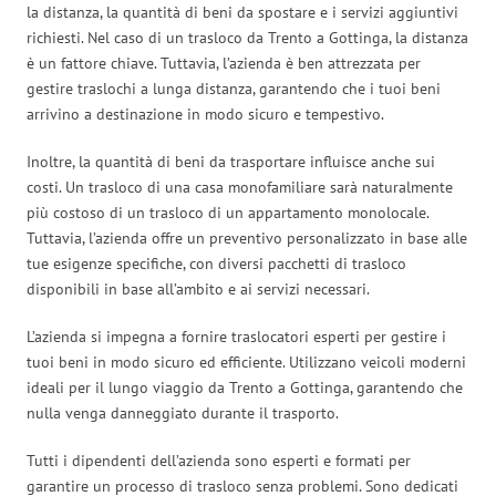
la distanza, la quantità di beni da spostare e i servizi aggiuntivi
richiesti. Nel caso di un trasloco da Trento a Gottinga, la distanza
è un fattore chiave. Tuttavia, l’azienda è ben attrezzata per
gestire traslochi a lunga distanza, garantendo che i tuoi beni
arrivino a destinazione in modo sicuro e tempestivo.
Inoltre, la quantità di beni da trasportare influisce anche sui
costi. Un trasloco di una casa monofamiliare sarà naturalmente
più costoso di un trasloco di un appartamento monolocale.
Tuttavia, l’azienda offre un preventivo personalizzato in base alle
tue esigenze specifiche, con diversi pacchetti di trasloco
disponibili in base all’ambito e ai servizi necessari.
L’azienda si impegna a fornire traslocatori esperti per gestire i
tuoi beni in modo sicuro ed efficiente. Utilizzano veicoli moderni
ideali per il lungo viaggio da Trento a Gottinga, garantendo che
nulla venga danneggiato durante il trasporto.
Tutti i dipendenti dell’azienda sono esperti e formati per
garantire un processo di trasloco senza problemi. Sono dedicati