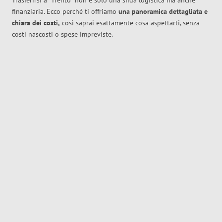
Trasferirsi a
Trento
non è solo una sfida logistica ma anche
finanziaria. Ecco perché ti offriamo
una panoramica dettagliata e
chiara dei costi,
così saprai esattamente cosa aspettarti, senza
costi nascosti o spese impreviste.