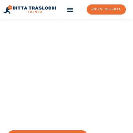
RICEVI OFFERTA
Ditta Traslochi Trento
Servizi Traslochi Trento
Costi e prezzi
TRASLOCHI TRENTO
Traslochi Trento
Gottinga
Il tuo trasloco Trento Gottinga può essere così facile!
Sperimenta il nostro
servizio di prima classe
e assicurati i
migliori prezzi in Trento
.
Richiedo ora la tua offerta personalizzata e fai il primo passo
verso un trasloco senza stress a Gottinga