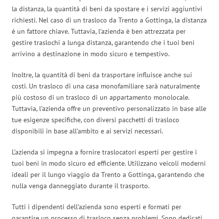
la distanza, la quantità di beni da spostare e i servizi aggiuntivi
richiesti. Nel caso di un trasloco da Trento a Gottinga, la distanza
è un fattore chiave. Tuttavia, l’azienda è ben attrezzata per
gestire traslochi a lunga distanza, garantendo che i tuoi beni
arrivino a destinazione in modo sicuro e tempestivo.
Inoltre, la quantità di beni da trasportare influisce anche sui
costi. Un trasloco di una casa monofamiliare sarà naturalmente
più costoso di un trasloco di un appartamento monolocale.
Tuttavia, l’azienda offre un preventivo personalizzato in base alle
tue esigenze specifiche, con diversi pacchetti di trasloco
disponibili in base all’ambito e ai servizi necessari.
L’azienda si impegna a fornire traslocatori esperti per gestire i
tuoi beni in modo sicuro ed efficiente. Utilizzano veicoli moderni
ideali per il lungo viaggio da Trento a Gottinga, garantendo che
nulla venga danneggiato durante il trasporto.
Tutti i dipendenti dell’azienda sono esperti e formati per
garantire un processo di trasloco senza problemi. Sono dedicati