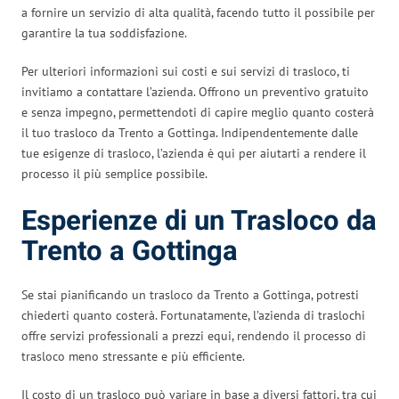
a fornire un servizio di alta qualità, facendo tutto il possibile per
garantire la tua soddisfazione.
Per ulteriori informazioni sui costi e sui servizi di trasloco, ti
invitiamo a contattare l’azienda. Offrono un preventivo gratuito
e senza impegno, permettendoti di capire meglio quanto costerà
il tuo trasloco da Trento a Gottinga. Indipendentemente dalle
tue esigenze di trasloco, l’azienda è qui per aiutarti a rendere il
processo il più semplice possibile.
Esperienze di un Trasloco da
Trento a Gottinga
Se stai pianificando un trasloco da Trento a Gottinga, potresti
chiederti quanto costerà. Fortunatamente, l’azienda di traslochi
offre servizi professionali a prezzi equi, rendendo il processo di
trasloco meno stressante e più efficiente.
Il costo di un trasloco può variare in base a diversi fattori, tra cui