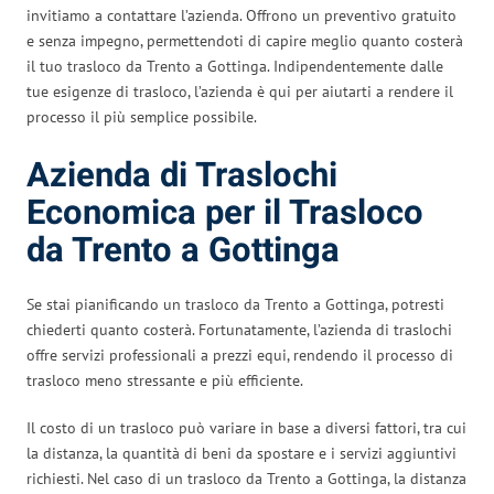
invitiamo a contattare l’azienda. Offrono un preventivo gratuito
e senza impegno, permettendoti di capire meglio quanto costerà
il tuo trasloco da Trento a Gottinga. Indipendentemente dalle
tue esigenze di trasloco, l’azienda è qui per aiutarti a rendere il
processo il più semplice possibile.
Azienda di Traslochi
Economica per il Trasloco
da Trento a Gottinga
Se stai pianificando un trasloco da Trento a Gottinga, potresti
chiederti quanto costerà. Fortunatamente, l’azienda di traslochi
offre servizi professionali a prezzi equi, rendendo il processo di
trasloco meno stressante e più efficiente.
Il costo di un trasloco può variare in base a diversi fattori, tra cui
la distanza, la quantità di beni da spostare e i servizi aggiuntivi
richiesti. Nel caso di un trasloco da Trento a Gottinga, la distanza