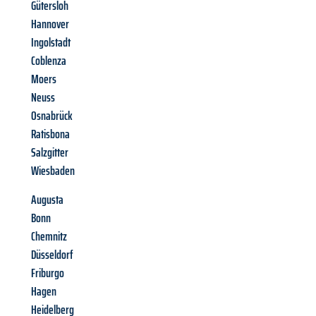
Gütersloh
Hannover
Ingolstadt
Coblenza
Moers
Neuss
Osnabrück
Ratisbona
Salzgitter
Wiesbaden
Augusta
Bonn
Chemnitz
Düsseldorf
Friburgo
Hagen
Heidelberg