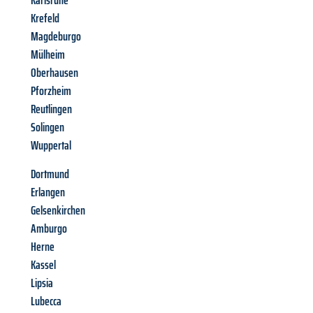
Karlsruhe
Krefeld
Magdeburgo
Mülheim
Oberhausen
Pforzheim
Reutlingen
Solingen
Wuppertal
Dortmund
Erlangen
Gelsenkirchen
Amburgo
Herne
Kassel
Lipsia
Lubecca