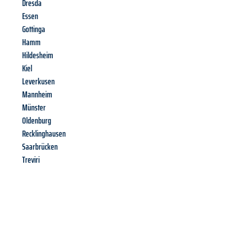
Dresda
Essen
Gottinga
Hamm
Hildesheim
Kiel
Leverkusen
Mannheim
Münster
Oldenburg
Recklinghausen
Saarbrücken
Treviri