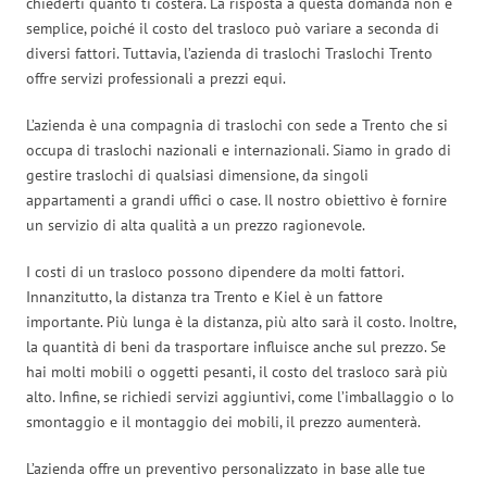
chiederti quanto ti costerà. La risposta a questa domanda non è
semplice, poiché il costo del trasloco può variare a seconda di
diversi fattori. Tuttavia, l’azienda di traslochi Traslochi Trento
offre servizi professionali a prezzi equi.
L’azienda è una compagnia di traslochi con sede a Trento che si
occupa di traslochi nazionali e internazionali. Siamo in grado di
gestire traslochi di qualsiasi dimensione, da singoli
appartamenti a grandi uffici o case. Il nostro obiettivo è fornire
un servizio di alta qualità a un prezzo ragionevole.
I costi di un trasloco possono dipendere da molti fattori.
Innanzitutto, la distanza tra Trento e Kiel è un fattore
importante. Più lunga è la distanza, più alto sarà il costo. Inoltre,
la quantità di beni da trasportare influisce anche sul prezzo. Se
hai molti mobili o oggetti pesanti, il costo del trasloco sarà più
alto. Infine, se richiedi servizi aggiuntivi, come l’imballaggio o lo
smontaggio e il montaggio dei mobili, il prezzo aumenterà.
L’azienda offre un preventivo personalizzato in base alle tue