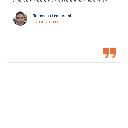
esperto e cordiale. Li raccomando vivamente!”.
Tommaso Leonardini
Trasloco a Trento