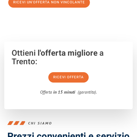
RICEVI UN'OFFERTA NON VINCOLANTE
100% non vincolante – Risposta garantita entro 15 minuti.
Ottieni
l'offerta migliore
a
Trento:
RICEVI OFFERTA
Offerta
in 15 minuti
(garantita).
CHI SIAMO
Prezzi convenienti e servizio