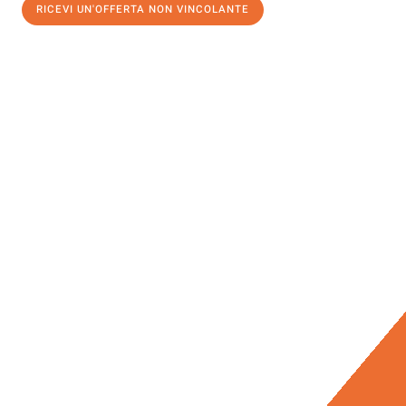
RICEVI UN'OFFERTA NON VINCOLANTE