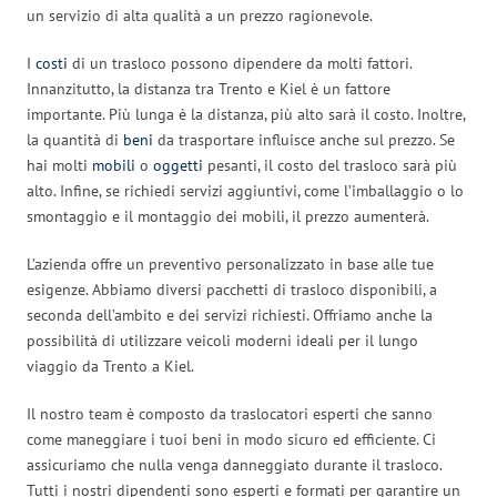
un servizio di alta qualità a un prezzo ragionevole.
I
costi
di un trasloco possono dipendere da molti fattori.
Innanzitutto, la distanza tra Trento e Kiel è un fattore
importante. Più lunga è la distanza, più alto sarà il costo. Inoltre,
la quantità di
beni
da trasportare influisce anche sul prezzo. Se
hai molti
mobili
o
oggetti
pesanti, il costo del trasloco sarà più
alto. Infine, se richiedi servizi aggiuntivi, come l’imballaggio o lo
smontaggio e il montaggio dei mobili, il prezzo aumenterà.
L’azienda offre un preventivo personalizzato in base alle tue
esigenze. Abbiamo diversi pacchetti di trasloco disponibili, a
seconda dell’ambito e dei servizi richiesti. Offriamo anche la
possibilità di utilizzare veicoli moderni ideali per il lungo
viaggio da Trento a Kiel.
Il nostro team è composto da traslocatori esperti che sanno
come maneggiare i tuoi beni in modo sicuro ed efficiente. Ci
assicuriamo che nulla venga danneggiato durante il trasloco.
Tutti i nostri dipendenti sono esperti e formati per garantire un