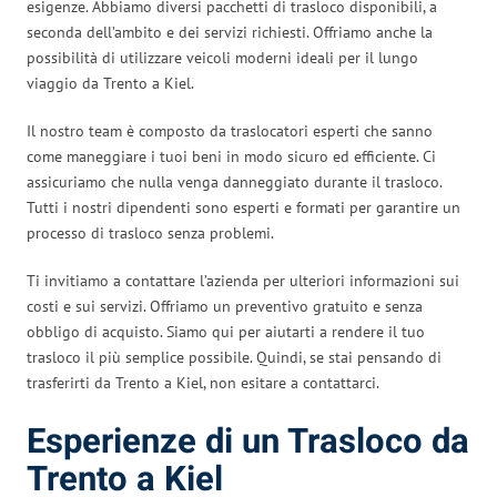
esigenze. Abbiamo diversi pacchetti di trasloco disponibili, a
seconda dell’ambito e dei servizi richiesti. Offriamo anche la
possibilità di utilizzare veicoli moderni ideali per il lungo
viaggio da Trento a Kiel.
Il nostro team è composto da traslocatori esperti che sanno
come maneggiare i tuoi beni in modo sicuro ed efficiente. Ci
assicuriamo che nulla venga danneggiato durante il trasloco.
Tutti i nostri dipendenti sono esperti e formati per garantire un
processo di trasloco senza problemi.
Ti invitiamo a contattare l’azienda per ulteriori informazioni sui
costi e sui servizi. Offriamo un preventivo gratuito e senza
obbligo di acquisto. Siamo qui per aiutarti a rendere il tuo
trasloco il più semplice possibile. Quindi, se stai pensando di
trasferirti da Trento a Kiel, non esitare a contattarci.
Esperienze di un Trasloco da
Trento a Kiel