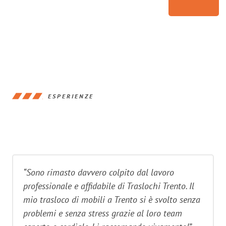
ESPERIENZE
“Sono rimasto davvero colpito dal lavoro
professionale e affidabile di Traslochi Trento. Il
mio trasloco di mobili a Trento si è svolto senza
problemi e senza stress grazie al loro team