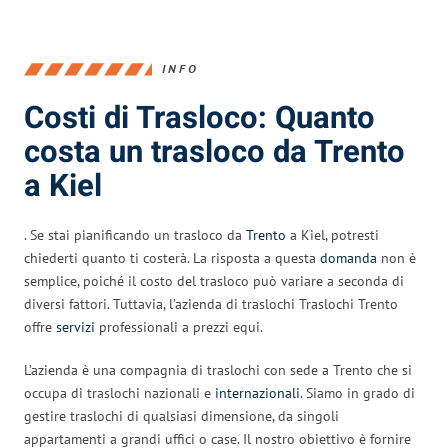
INFO
Costi di Trasloco: Quanto
costa un trasloco da Trento
a Kiel
. Se stai pianificando un trasloco da
Trento
a Kiel, potresti
chiederti quanto ti costerà. La risposta a questa
domanda
non è
semplice, poiché il costo del trasloco può variare a seconda di
diversi fattori. Tuttavia, l’azienda di traslochi Traslochi Trento
offre
servizi
professionali a prezzi equi.
L’azienda è una compagnia di traslochi con sede a Trento che si
occupa di traslochi nazionali e
internazionali
. Siamo in grado di
gestire traslochi di qualsiasi dimensione, da singoli
appartamenti a grandi uffici o case. Il nostro obiettivo è fornire