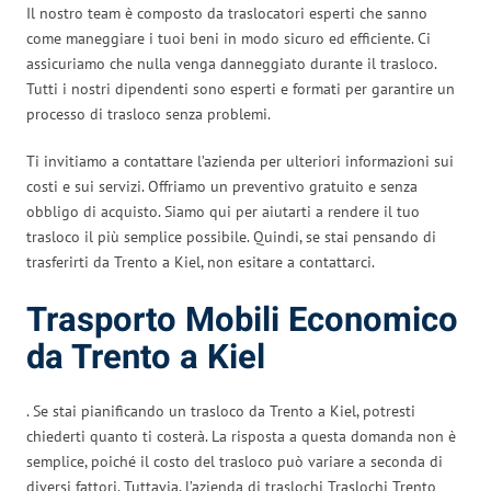
Il nostro team è composto da traslocatori esperti che sanno
come maneggiare i tuoi beni in modo sicuro ed efficiente. Ci
assicuriamo che nulla venga danneggiato durante il trasloco.
Tutti i nostri dipendenti sono esperti e formati per garantire un
processo di trasloco senza problemi.
Ti invitiamo a contattare l’azienda per ulteriori informazioni sui
costi e sui servizi. Offriamo un preventivo gratuito e senza
obbligo di acquisto. Siamo qui per aiutarti a rendere il tuo
trasloco il più semplice possibile. Quindi, se stai pensando di
trasferirti da Trento a Kiel, non esitare a contattarci.
Trasporto Mobili Economico
da Trento a Kiel
. Se stai pianificando un trasloco da Trento a Kiel, potresti
chiederti quanto ti costerà. La risposta a questa domanda non è
semplice, poiché il costo del trasloco può variare a seconda di
diversi fattori. Tuttavia, l’azienda di traslochi Traslochi Trento