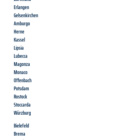
Erlangen
Gelsenkirchen
Amburgo
Herne
Kassel
Lipsia
Lubecca
Magonza
Monaco
Offenbach
Potsdam
Rostock
Stoccarda
Würzburg
Bielefeld
Brema