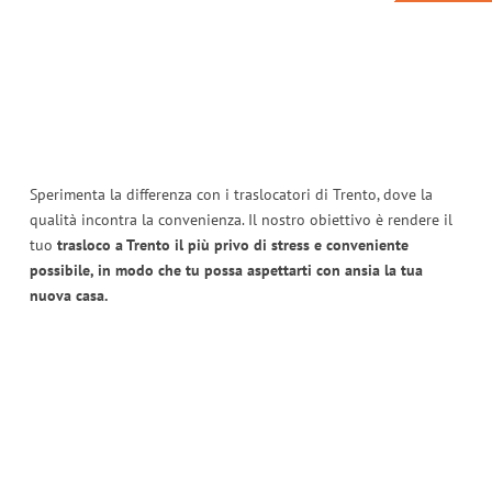
Sperimenta la differenza con i traslocatori di Trento, dove la
qualità incontra la convenienza. Il nostro obiettivo è rendere il
tuo
trasloco a Trento il più privo di stress e conveniente
possibile, in modo che tu possa aspettarti con ansia la tua
nuova casa.